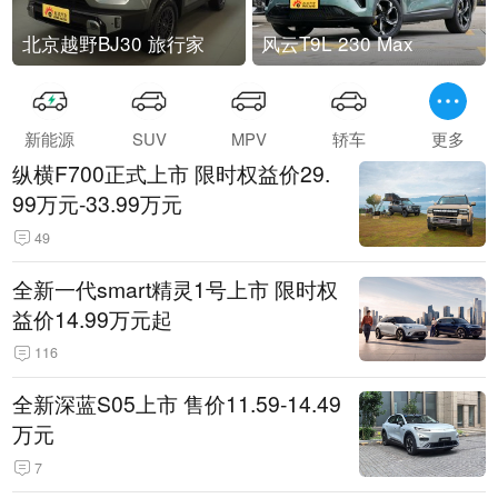
北京越野BJ30 旅行家
风云T9L 230 Max
新能源
SUV
MPV
轿车
更多
纵横F700正式上市 限时权益价29.
99万元-33.99万元
49
全新一代smart精灵1号上市 限时权
益价14.99万元起
116
全新深蓝S05上市 售价11.59-14.49
万元
7