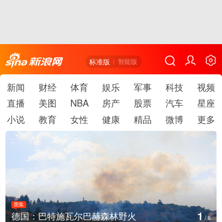
标准版
智能版
新闻
财经
体育
娱乐
军事
科技
视频
直播
美图
NBA
房产
股票
汽车
星座
小说
教育
女性
健康
精品
微博
更多
图集
2
乌克兰首都基辅等地传出强烈爆炸声
/
6