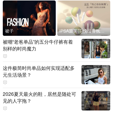
裙子
IPSA茵芙莎 悦己香氛凝露上市
被嘲“老爸单品”的五分牛仔裤有着
别样的时尚魔力
这件极简时尚单品如何实现适配多
元生活场景？
2026夏天最火的鞋，居然是随处可
见的人字拖？