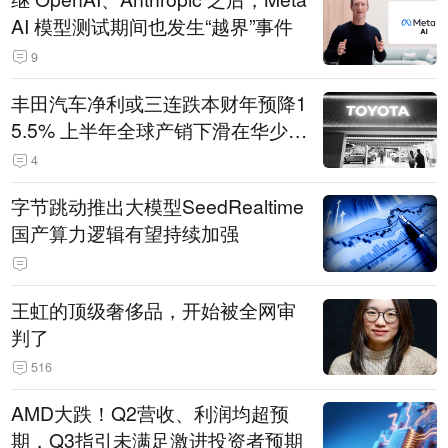
AI 模型测试期间也发生“越界”事件
9
丰田汽车净利或三连跌本财年预降1
5.5% 上半年全球产销下滑在华少卖
14.3万辆
4
字节跳动推出大模型SeedRealtime
国产算力逻辑有望持续加强
王虹的顶级奢侈品，开始被全网审
判了
516
AMD大跌！Q2营收、利润均超预
期，Q3指引未满足激进投资者预期