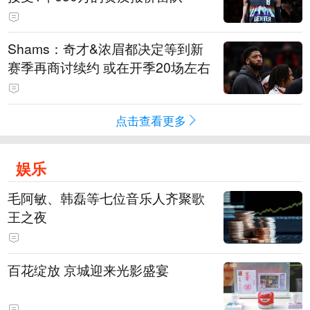
Shams：奇才&浓眉都决定等到新
赛季再商讨续约 或在开季20场左右
点击查看更多
娱乐
毛阿敏、韩磊等七位音乐人齐聚歌
王之夜
百花绽放 京城迎来光影盛宴