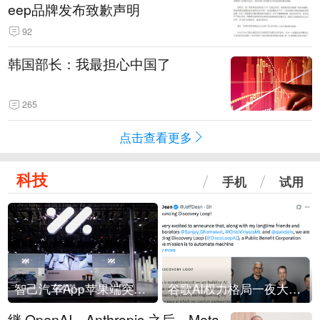
eep品牌发布致歉声明
92
韩国部长：我最担心中国了
265
点击查看更多
科技
手机
试用
智己汽车App苹果端突然“下架”
谷歌AI权力格局一夜大洗牌
继 OpenAI、Anthropic 之后，Meta