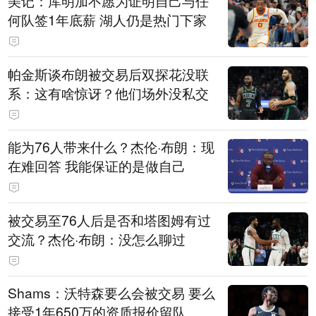
美记：库明加不愿为证明自己与任
何队签1年底薪 湖人仍是热门下家
帕金斯谈布朗被交易后双探花没联
系：这有啥惊讶？他们场外没私交
能为76人带来什么？杰伦·布朗：现
在难回答 我能保证的是做自己
被交易至76人后是否和塔图姆有过
交流？杰伦·布朗：没怎么聊过
Shams：沃特森要么会被交易 要么
接受1年650万的资质报价留队