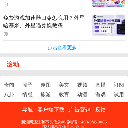
PY 正版3D消除手游《消消奇遇》
惊喜曝光
免费游戏加速器口令怎么用？外星
哈基米、外星喵兑换教程
点击查看更多
滚动
奇闻
段子
趣图
美文
视频
直播
订阅
八卦
情感
旅游
教育
动漫
游戏
试用
导航
客户端下载
广告营销
反馈
新浪网违法和不良信息举报电话：400-052-0066
违法和不良信息举报中心