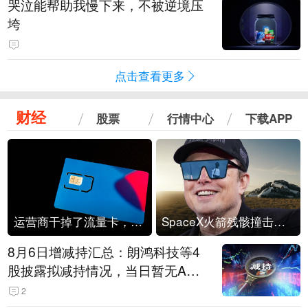
哭泣能帮助我慢下来，不被逆境压
垮
点击查看更多
财经
股票
行情中心
下载APP
运营商干掉了流量卡，他们真的玩不起了
SpaceX火箭残骸撞击月球
8月6日增减持汇总：朗鸿科技等4
股披露拟减持情况，当日暂无A股
公司披露拟增持情况（表）
2