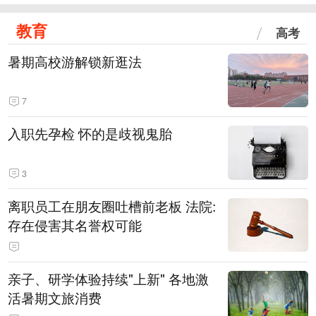
教育
高考
暑期高校游解锁新逛法
7
入职先孕检 怀的是歧视鬼胎
3
离职员工在朋友圈吐槽前老板 法院:
存在侵害其名誉权可能
亲子、研学体验持续"上新" 各地激
活暑期文旅消费