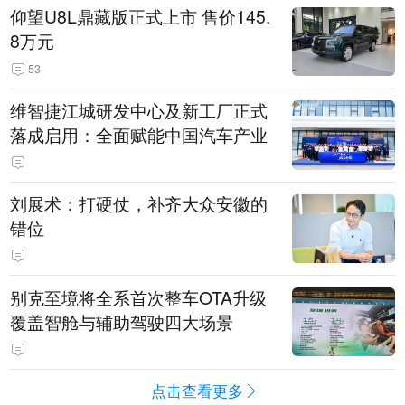
仰望U8L鼎藏版正式上市 售价145.
8万元
53
维智捷江城研发中心及新工厂正式
落成启用：全面赋能中国汽车产业
刘展术：打硬仗，补齐大众安徽的
错位
别克至境将全系首次整车OTA升级
覆盖智舱与辅助驾驶四大场景
点击查看更多