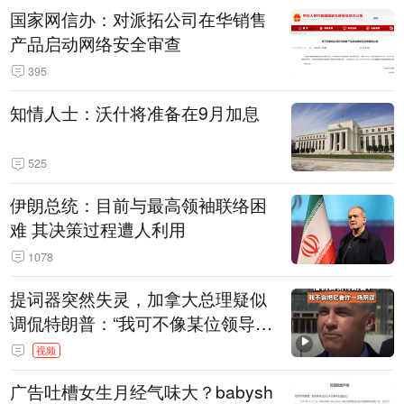
国家网信办：对派拓公司在华销售
产品启动网络安全审查
395
知情人士：沃什将准备在9月加息
525
伊朗总统：目前与最高领袖联络困
难 其决策过程遭人利用
1078
提词器突然失灵，加拿大总理疑似
调侃特朗普：“我可不像某位领导
人，把这当成一场阴谋”，全场哄笑
视频
广告吐槽女生月经气味大？babysh