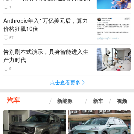
1
Anthropic年入1万亿美元后，算力
价格狂飙10倍
57
告别剧本式演示，具身智能进入生
产力时代
9
点击查看更多
汽车
新能源
新车
视频