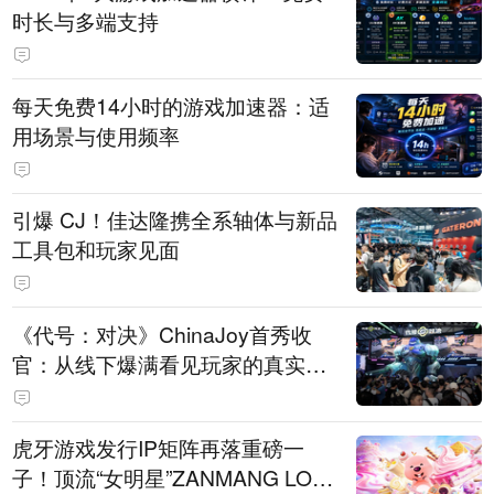
时长与多端支持
每天免费14小时的游戏加速器：适
用场景与使用频率
引爆 CJ！佳达隆携全系轴体与新品
工具包和玩家见面
《代号：对决》ChinaJoy首秀收
官：从线下爆满看见玩家的真实期
待
虎牙游戏发行IP矩阵再落重磅一
子！顶流“女明星”ZANMANG LOO