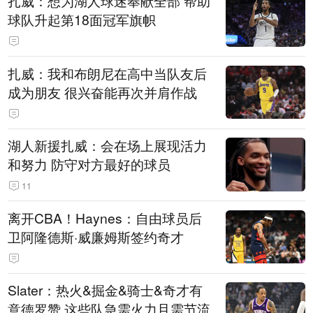
扎威：想为湖人球迷奉献全部 帮助
球队升起第18面冠军旗帜
扎威：我和布朗尼在高中当队友后
成为朋友 很兴奋能再次并肩作战
湖人新援扎威：会在场上展现活力
和努力 防守对方最好的球员
11
离开CBA！Haynes：自由球员后
卫阿隆德斯·威廉姆斯签约奇才
Slater：热火&掘金&骑士&奇才有
意德罗赞 这些队急需火力且需节流