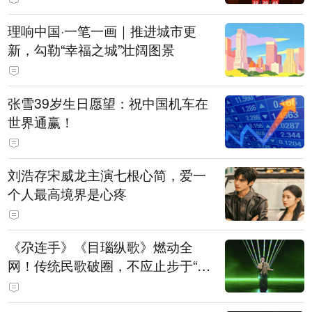
理响中国·一笔一画｜推进城市更
新，勾勒“幸福之城”壮阔图景
张雪39岁生日愿望：祝中国机车在
世界通赢！
刘浩存宋威龙主演七根心简，爱一
个人最高境界是心疼
《尕连手》《目瑙纵歌》燃动全
网！传统民歌破圈，不应止步于“上
头”