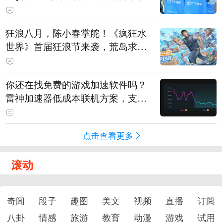
狂浪八月，陈小春掌舵！《疯狂水
世界》首届狂浪节来袭，荒岛求生
直播即将开启
你还在找免费的游戏加速软件吗？
雷神加速器低成本联机方案，支持
免费试用
点击查看更多
滚动
奇闻
段子
趣图
美文
视频
直播
订阅
八卦
情感
旅游
教育
动漫
游戏
试用