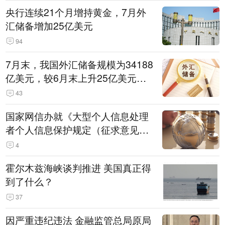
央行连续21个月增持黄金，7月外
汇储备增加25亿美元
94
7月末，我国外汇储备规模为34188
亿美元，较6月末上升25亿美元，
升幅为0.07%
43
国家网信办就《大型个人信息处理
者个人信息保护规定（征求意见
稿）》公开征求意见
4
霍尔木兹海峡谈判推进 美国真正得
到了什么？
37
因严重违纪违法 金融监管总局原局