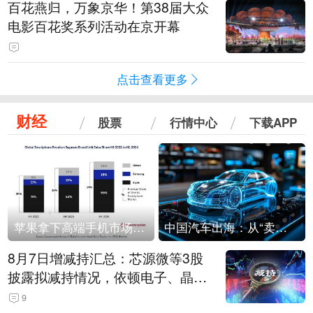
百花燕归，万象京华！第38届大众
电影百花奖系列活动在京开幕
点击查看更多
财经
股票
行情中心
下载APP
苹果拿下高端手机市场65%的份额：iPhone 17系列功不可没
中国汽车出海：从“卖出去”到“走进去”
8月7日增减持汇总：芯源微等3股
披露拟减持情况，依顿电子、晶华
微拟增持（表）
9