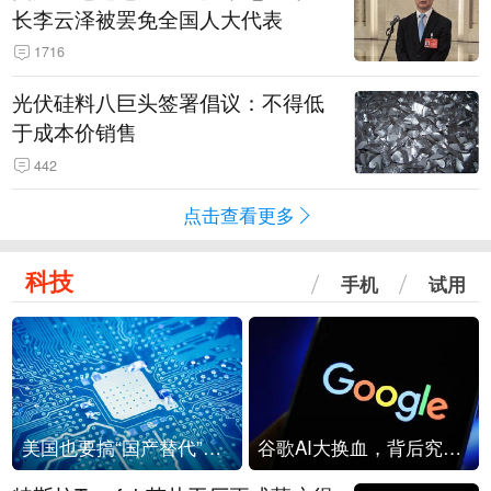
长李云泽被罢免全国人大代表
1716
光伏硅料八巨头签署倡议：不得低
于成本价销售
442
点击查看更多
科技
手机
试用
美国也要搞“国产替代”？先算清三笔账
谷歌AI大换血，背后究竟发生了什么？