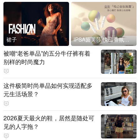
裙子
IPSA茵芙莎 悦己香氛凝露上市
被嘲“老爸单品”的五分牛仔裤有着
别样的时尚魔力
这件极简时尚单品如何实现适配多
元生活场景？
2026夏天最火的鞋，居然是随处可
见的人字拖？