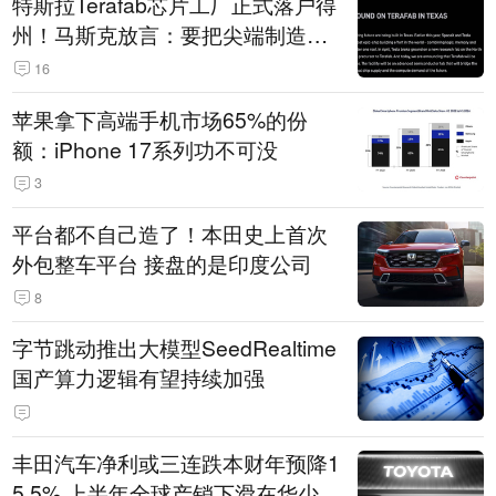
特斯拉Terafab芯片工厂正式落户得
州！马斯克放言：要把尖端制造带
回美国
16
苹果拿下高端手机市场65%的份
额：iPhone 17系列功不可没
3
平台都不自己造了！本田史上首次
外包整车平台 接盘的是印度公司
8
字节跳动推出大模型SeedRealtime
国产算力逻辑有望持续加强
丰田汽车净利或三连跌本财年预降1
5.5% 上半年全球产销下滑在华少卖