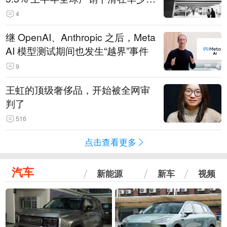
14.3万辆
4
继 OpenAI、Anthropic 之后，Meta
AI 模型测试期间也发生“越界”事件
9
王虹的顶级奢侈品，开始被全网审
判了
516
点击查看更多
汽车
新能源
新车
视频