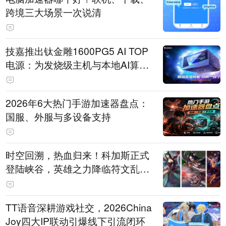
跨境三大场景一次说清
技嘉推出钛金雕1600PG5 AI TOP
电源：为发烧级主机与本地AI算力
打造旗舰供电方案
2026年6大热门手游加速器盘点：
国服、外服与多设备支持
时空回溯，热血归来！科加斯正式
登陆峡谷，英雄之力降临符文乱
斗！
TT语音深耕游戏社交，2026China
Joy四大IP联动引爆线下引流闭环