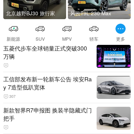
北京越野BJ30 旅行家
风云T9L 230 Max
新能源
SUV
MPV
轿车
更多
五菱代步车全球销量正式突破300
万辆
工信部发布新一轮新车公告 埃安Ra
y 7造型低趴宽体
307
新款智界R7申报图 换装半隐藏式门
把手