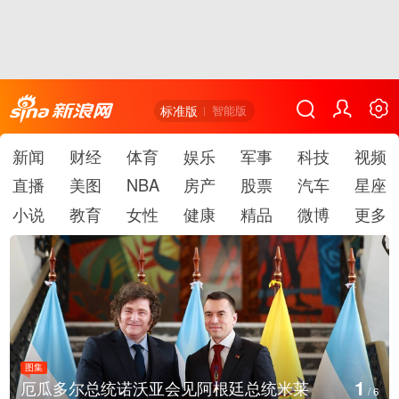
标准版
智能版
新闻
财经
体育
娱乐
军事
科技
视频
直播
美图
NBA
房产
股票
汽车
星座
小说
教育
女性
健康
精品
微博
更多
图集
1
厄瓜多尔总统诺沃亚会见阿根廷总统米莱
/
6