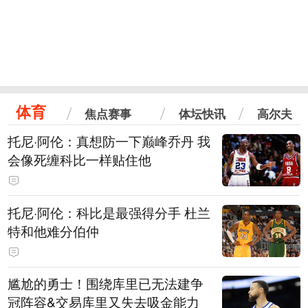
体育
焦点赛事
体坛快讯
高尔夫
托尼·阿伦：真想防一下巅峰乔丹 我
会像死缠科比一样贴住他
托尼·阿伦：科比是最强得分手 杜兰
特和他难分伯仲
尴尬的勇士！围绕库里已无法建争
冠阵容&交易库里又失去吸金能力