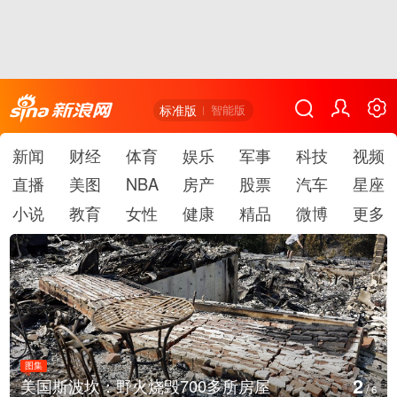
标准版
智能版
新闻
财经
体育
娱乐
军事
科技
视频
直播
美图
NBA
房产
股票
汽车
星座
小说
教育
女性
健康
精品
微博
更多
图集
3
叙利亚：大马士革发生爆炸
/
6