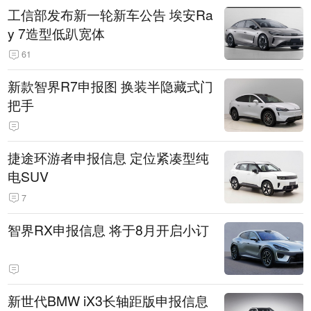
工信部发布新一轮新车公告 埃安Ra
y 7造型低趴宽体
61
新款智界R7申报图 换装半隐藏式门
把手
捷途环游者申报信息 定位紧凑型纯
电SUV
7
智界RX申报信息 将于8月开启小订
新世代BMW iX3长轴距版申报信息