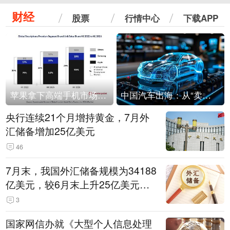
财经
股票
行情中心
下载APP
苹果拿下高端手机市场65%的份额：iPhone 17系列功不可没
中国汽车出海：从“卖出去”到“走进去”
央行连续21个月增持黄金，7月外
汇储备增加25亿美元
46
7月末，我国外汇储备规模为34188
亿美元，较6月末上升25亿美元，
升幅为0.07%
3
国家网信办就《大型个人信息处理