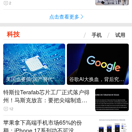
2
点击查看更多
科技
手机
试用
美国也要搞“国产替代”？先算清三笔账
谷歌AI大换血，背后究竟发生了什么？
特斯拉Terafab芯片工厂正式落户得
州！马斯克放言：要把尖端制造带
回美国
12
苹果拿下高端手机市场65%的份
额：iPhone 17系列功不可没