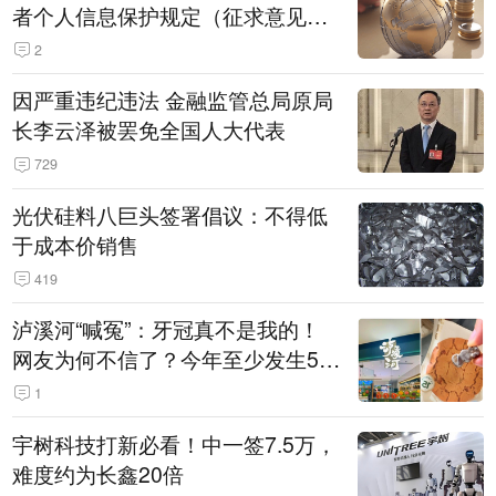
者个人信息保护规定（征求意见
稿）》公开征求意见
2
因严重违纪违法 金融监管总局原局
长李云泽被罢免全国人大代表
729
光伏硅料八巨头签署倡议：不得低
于成本价销售
419
泸溪河“喊冤”：牙冠真不是我的！
网友为何不信了？今年至少发生5
起“食品冤案”
1
宇树科技打新必看！中一签7.5万，
难度约为长鑫20倍