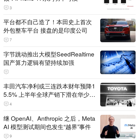
3
平台都不自己造了！本田史上首次
外包整车平台 接盘的是印度公司
7
字节跳动推出大模型SeedRealtime
国产算力逻辑有望持续加强
丰田汽车净利或三连跌本财年预降1
5.5% 上半年全球产销下滑在华少卖
14.3万辆
4
继 OpenAI、Anthropic 之后，Meta
AI 模型测试期间也发生“越界”事件
9