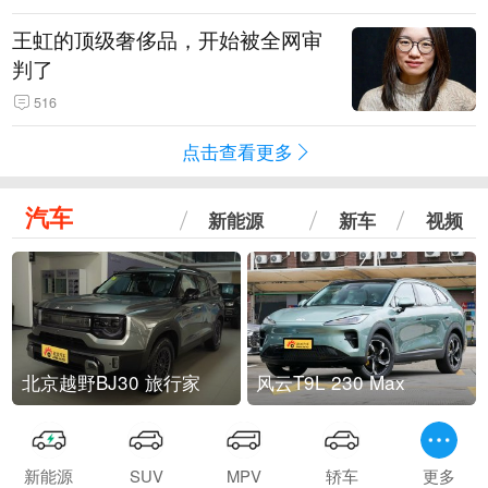
王虹的顶级奢侈品，开始被全网审
判了
516
点击查看更多
汽车
新能源
新车
视频
北京越野BJ30 旅行家
风云T9L 230 Max
新能源
SUV
MPV
轿车
更多