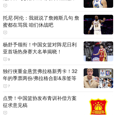
托尼·阿伦：我就说了詹姆斯几句 詹
蜜都在骂我 咱们休战吧
杨舒予领衔！中国女篮对阵尼日利
亚首场热身赛大名单揭晓！
9
独行侠重金悬赏弗拉格新秀卡！32
年的季票两份/弗拉格合影&亲签等
7
点赞！中国篮协发布青训补偿方案
征求意见稿