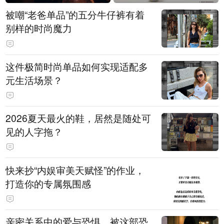
被嘲“老爸单品”的五分牛仔裤有着
别样的时尚魔力
这件极简时尚单品如何实现适配多
元生活场景？
2026夏天最火的鞋，居然是随处可
见的人字拖？
快来抄“内娱审美天赋怪”的作业，
打造你的专属氛围感
亲密关系中的爱与恐惧，被这部恐