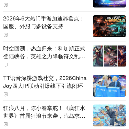
打造旗舰供电方案
2026年6大热门手游加速器盘点：
国服、外服与多设备支持
时空回溯，热血归来！科加斯正式
登陆峡谷，英雄之力降临符文乱
斗！
TT语音深耕游戏社交，2026China
Joy四大IP联动引爆线下引流闭环
狂浪八月，陈小春掌舵！《疯狂水
世界》首届狂浪节来袭，荒岛求生
直播即将开启