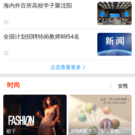
海内外百所高校学子聚沈阳
全国计划招聘特岗教师8954名
点击查看更多
时尚
女性
裙子
IPSA茵芙莎 悦己香氛凝露上市