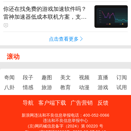
你还在找免费的游戏加速软件吗？
雷神加速器低成本联机方案，支持
免费试用
点击查看更多
滚动
奇闻
段子
趣图
美文
视频
直播
订阅
八卦
情感
旅游
教育
动漫
游戏
试用
导航
客户端下载
广告营销
反馈
新浪网违法和不良信息举报电话：400-052-0066
违法和不良信息举报中心
(京)网药械信息备字（2024）第 00220 号