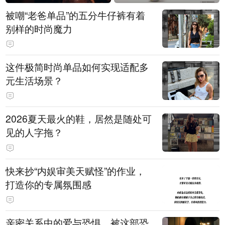
被嘲“老爸单品”的五分牛仔裤有着
别样的时尚魔力
这件极简时尚单品如何实现适配多
元生活场景？
2026夏天最火的鞋，居然是随处可
见的人字拖？
快来抄“内娱审美天赋怪”的作业，
打造你的专属氛围感
亲密关系中的爱与恐惧，被这部恐