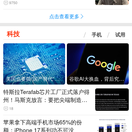
法行为，相关机构自会进行评判和
9750
处理
点击查看更多
科技
手机
试用
美国也要搞“国产替代”？先算清三笔账
谷歌AI大换血，背后究竟发生了什么？
特斯拉Terafab芯片工厂正式落户得
州！马斯克放言：要把尖端制造带
回美国
18
苹果拿下高端手机市场65%的份
额：iPhone 17系列功不可没