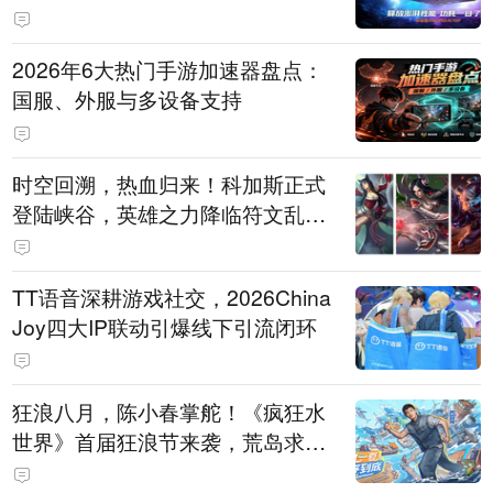
打造旗舰供电方案
2026年6大热门手游加速器盘点：
国服、外服与多设备支持
时空回溯，热血归来！科加斯正式
登陆峡谷，英雄之力降临符文乱
斗！
TT语音深耕游戏社交，2026China
Joy四大IP联动引爆线下引流闭环
狂浪八月，陈小春掌舵！《疯狂水
世界》首届狂浪节来袭，荒岛求生
直播即将开启