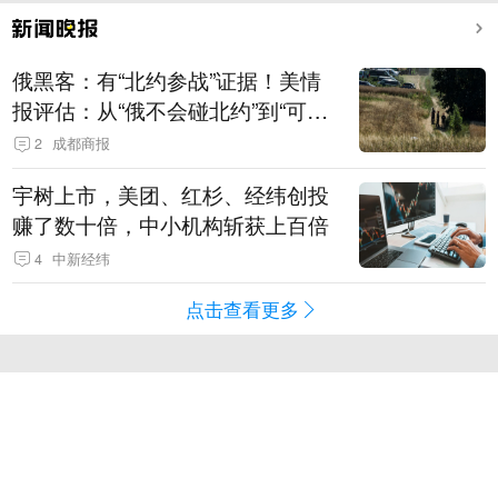
俄黑客：有“北约参战”证据！美情
报评估：从“俄不会碰北约”到“可能
发动有限攻击”
2
成都商报
宇树上市，美团、红杉、经纬创投
赚了数十倍，中小机构斩获上百倍
4
中新经纬
点击查看更多