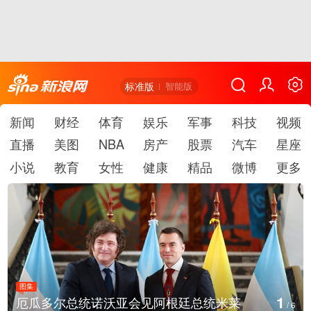
标准版
智能版
新闻
财经
体育
娱乐
军事
科技
视频
直播
美图
NBA
房产
股票
汽车
星座
小说
教育
女性
健康
精品
微博
更多
图集
1
厄瓜多尔总统诺沃亚会见阿根廷总统米莱
/
6