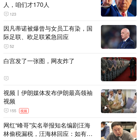
人，咱们才170人
123
因凡蒂诺被爆曾与女员工有染，国
际足联、欧足联紧急回应
52
白宫发了一张图，网友炸了
视频丨伊朗媒体发布伊朗最高领袖
视频
155
视频
网红“峰哥”实名举报知名编剧汪海
林偷税漏税，汪海林回应：如有违