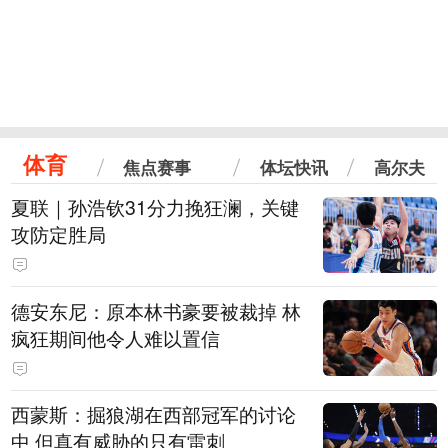
体育
焦点赛事
体坛快讯
高尔夫
夏联｜孙浩钦31分力挽狂澜，关键
攻防定胜局
德安东尼：原本林书豪要被裁掉 林
疯狂期间他令人难以置信
西蒙斯：掘狼湖在西部冠军的讨论
中 但真有威胁的只有雷刺