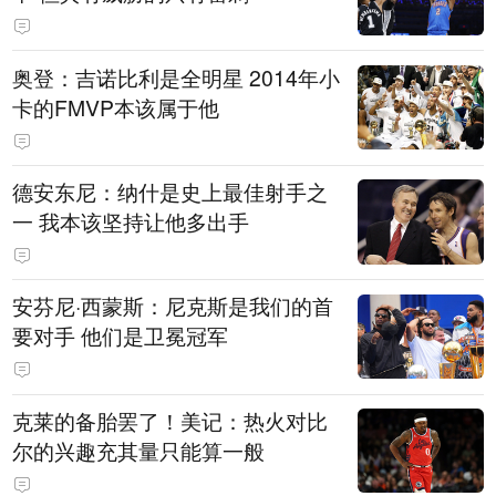
奥登：吉诺比利是全明星 2014年小
卡的FMVP本该属于他
德安东尼：纳什是史上最佳射手之
一 我本该坚持让他多出手
安芬尼·西蒙斯：尼克斯是我们的首
要对手 他们是卫冕冠军
克莱的备胎罢了！美记：热火对比
尔的兴趣充其量只能算一般