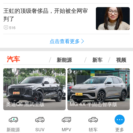
王虹的顶级奢侈品，开始被全网审
判了
516
点击查看更多
汽车
新能源
新车
视频
奥迪Q6 黑武士版
MG 4X 半固态智享版
新能源
SUV
MPV
轿车
更多