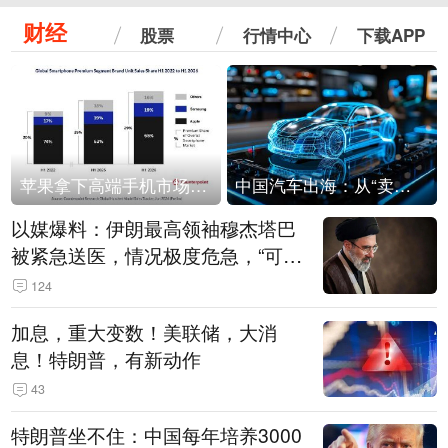
财经
股票
行情中心
下载APP
苹果拿下高端手机市场65%的份额：iPhone 17系列功不可没
中国汽车出海：从“卖出去”到“走进去”
以媒爆料：伊朗最高领袖穆杰塔巴
被紧急送医，情况极度危急，“可能
随时会死去”
124
加息，重大变数！美联储，大消
息！特朗普，有新动作
43
特朗普坐不住：中国每年培养3000