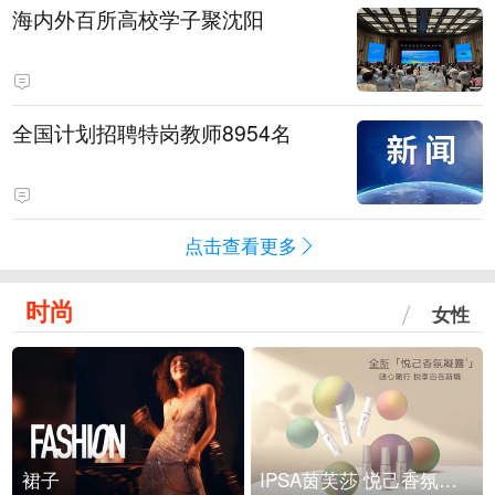
海内外百所高校学子聚沈阳
全国计划招聘特岗教师8954名
点击查看更多
时尚
女性
裙子
IPSA茵芙莎 悦己香氛凝露上市