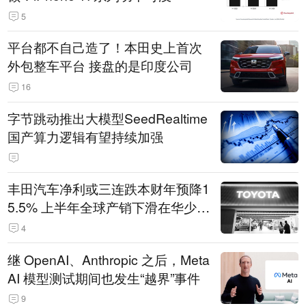
5
平台都不自己造了！本田史上首次
外包整车平台 接盘的是印度公司
16
字节跳动推出大模型SeedRealtime
国产算力逻辑有望持续加强
丰田汽车净利或三连跌本财年预降1
5.5% 上半年全球产销下滑在华少卖
14.3万辆
4
继 OpenAI、Anthropic 之后，Meta
AI 模型测试期间也发生“越界”事件
9