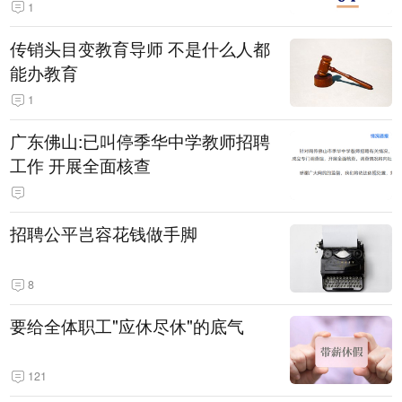
1
传销头目变教育导师 不是什么人都
能办教育
1
广东佛山:已叫停季华中学教师招聘
工作 开展全面核查
招聘公平岂容花钱做手脚
8
要给全体职工"应休尽休"的底气
121