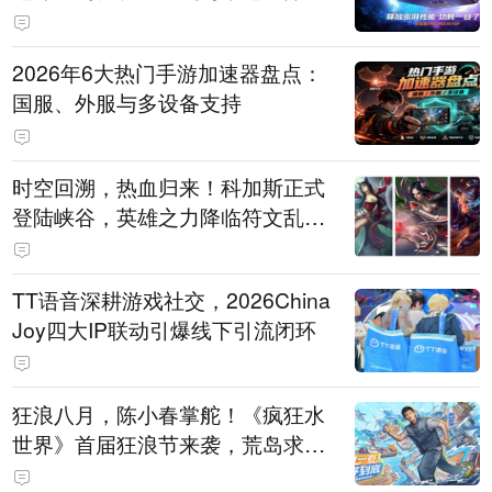
打造旗舰供电方案
2026年6大热门手游加速器盘点：
国服、外服与多设备支持
时空回溯，热血归来！科加斯正式
登陆峡谷，英雄之力降临符文乱
斗！
TT语音深耕游戏社交，2026China
Joy四大IP联动引爆线下引流闭环
狂浪八月，陈小春掌舵！《疯狂水
世界》首届狂浪节来袭，荒岛求生
直播即将开启