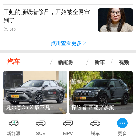
王虹的顶级奢侈品，开始被全网审
判了
516
点击查看更多
汽车
新能源
新车
视频
凡尔赛C5 X 驭不凡
探险者 四驱穿越版
新能源
SUV
MPV
轿车
更多