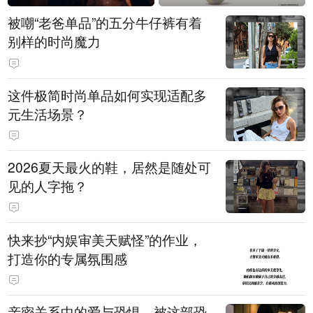
被嘲“老爸单品”的五分牛仔裤有着
别样的时尚魔力
这件极简时尚单品如何实现适配多
元生活场景？
2026夏天最火的鞋，居然是随处可
见的人字拖？
快来抄“内娱审美天赋怪”的作业，
打造你的专属氛围感
亲密关系中的爱与恐惧，被这部恐