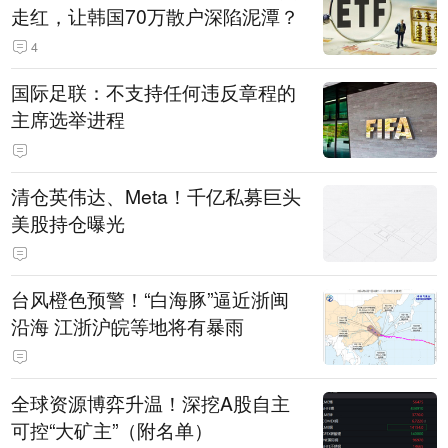
走红，让韩国70万散户深陷泥潭？
4
国际足联：不支持任何违反章程的
主席选举进程
清仓英伟达、Meta！千亿私募巨头
美股持仓曝光
台风橙色预警！“白海豚”逼近浙闽
沿海 江浙沪皖等地将有暴雨
全球资源博弈升温！深挖A股自主
可控“大矿主”（附名单）