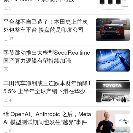
5
平台都不自己造了！本田史上首次
外包整车平台 接盘的是印度公司
17
字节跳动推出大模型SeedRealtime
国产算力逻辑有望持续加强
丰田汽车净利或三连跌本财年预降1
5.5% 上半年全球产销下滑在华少卖
14.3万辆
4
继 OpenAI、Anthropic 之后，Meta
AI 模型测试期间也发生“越界”事件
9