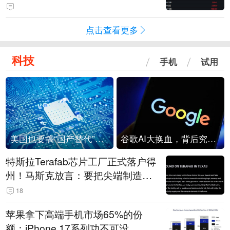
点击查看更多
科技
手机
试用
美国也要搞“国产替代”？先算清三笔账
谷歌AI大换血，背后究竟发生了什么？
特斯拉Terafab芯片工厂正式落户得
州！马斯克放言：要把尖端制造带
回美国
18
苹果拿下高端手机市场65%的份
额：iPhone 17系列功不可没