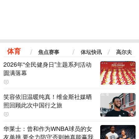
体育
焦点赛事
体坛快讯
高尔夫
2026年“全民健身日”主题系列活动
圆满落幕
笑容依旧温暖纯真！维金斯社媒晒
照回顾此次中国行之旅
华莱士：曾和作为WNBA球员的女
友单挑 要全力防守否则她真能赢我