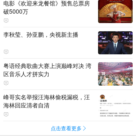
电影《欢迎来龙餐馆》预售总票房
破5000万
李秋莹、孙亚鹏，央视新主播
粤语经典歌曲大赛上演巅峰对决 湾
区音乐人才拼实力
峰哥实名举报汪海林偷税漏税，汪
海林回应清者自清
点击查看更多