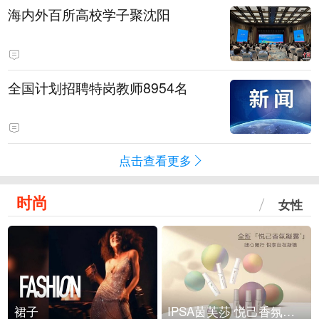
海内外百所高校学子聚沈阳
全国计划招聘特岗教师8954名
点击查看更多
时尚
女性
裙子
IPSA茵芙莎 悦己香氛凝露上市