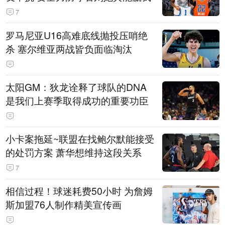
7
罗马尼亚U16高难底线抛投压哨绝
杀 塞尔维亚两战皆负面临淘汰
太阳GM：狄龙诠释了球队的DNA
是我们上赛季取得成功的重要功臣
小卡案拖延~联盟在找鲍尔默能接受
的处罚方案 萧华想维持这段关系
7
相信过程！球迷耗费50小时 为詹姆
斯加盟76人制作精美宣传画