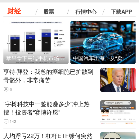
财经
股票
行情中心
下载APP
苹果拿下高端手机市场65%的份额：iPhone 17系列功不可没
中国汽车出海：从“卖出去”到“走进去”
亨特·拜登：我爸的癌细胞已扩散到
骨骼外，非常痛苦
6
“宇树科技中一签能赚多少”冲上热
搜！投资者“赛博许愿”
142
人均浮亏22万！杠杆ETF缘何突然