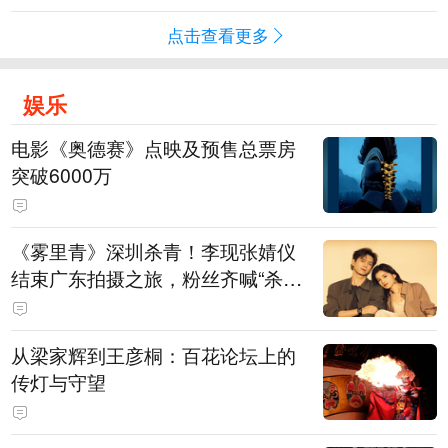
点击查看更多
娱乐
电影《奥德赛》点映及预售总票房
突破6000万
《雾里青》深圳杀青！李现张婧仪
结束广东拍摄之旅，粉丝齐喊“杀青
快乐”
从梁家辉到王彦桐：百花论坛上的
传灯与守望