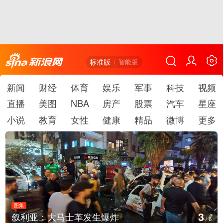
标准版
智能版
新闻
财经
体育
娱乐
军事
科技
视频
直播
美图
NBA
房产
股票
汽车
星座
小说
教育
女性
健康
精品
微博
更多
图集
4
生爆炸
云南弥勒：欢庆火把节
/
6