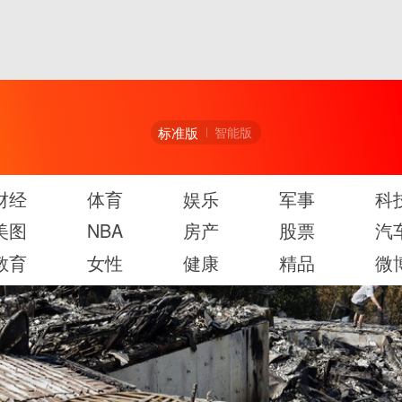
标准版
智能版
财经
体育
娱乐
军事
科
美图
NBA
房产
股票
汽
教育
女性
健康
精品
微