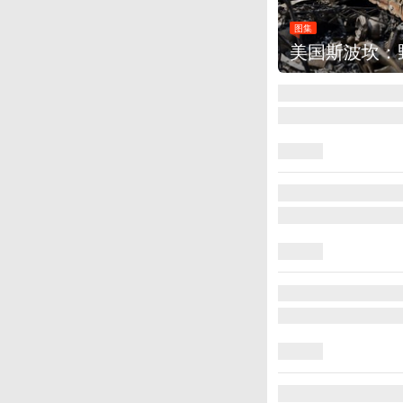
图集
美国斯波坎：