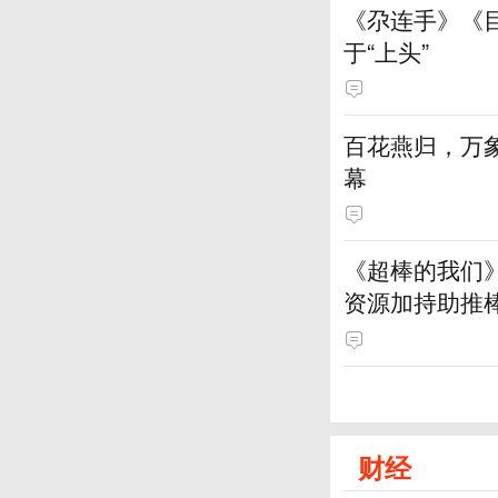
《尕连手》《
于“上头”
百花燕归，万
幕
《超棒的我们
资源加持助推
财经