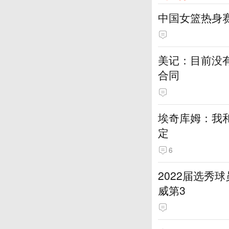
中国女篮热身
美记：目前没
合同
埃奇库姆：我
定
6
2022届选秀
威第3