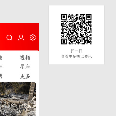
扫一扫
扫一扫
查看更多热点资讯
查看更多热点资讯
技
视频
车
星座
博
更多