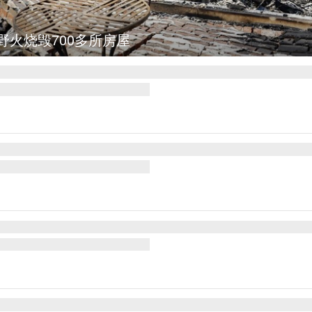
野火烧毁700多所房屋