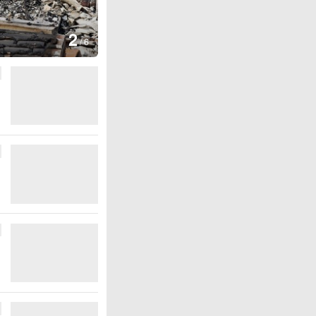
图集
2
叙利亚：大马士革发生爆炸
/
6