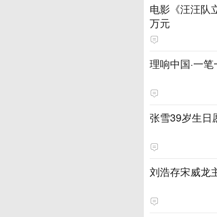
电影《汪汪队立
万元
理响中国·一笔
张雪39岁生
刘浩存宋威龙