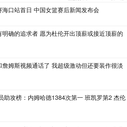
赛海口站首日 中国女篮赛后新闻发布会
有明确的追求者 愿为杜伦开出顶薪或接近顶薪的
和詹姆斯视频通话了 我超级激动但还要装作很淡
球员助攻榜：内姆哈德1384次第一 班凯罗第2 杰伦