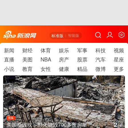
标准版
智能版
新闻
财经
体育
娱乐
军事
科技
视频
直播
美图
NBA
房产
股票
汽车
星座
小说
教育
女性
健康
精品
微博
更多
图集
2
美国斯波坎：野火烧毁700多所房屋
/
6