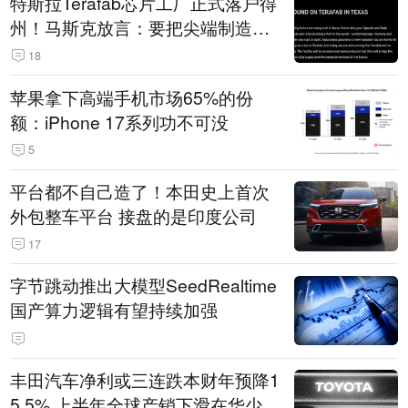
特斯拉Terafab芯片工厂正式落户得
州！马斯克放言：要把尖端制造带
回美国
18
苹果拿下高端手机市场65%的份
额：iPhone 17系列功不可没
5
平台都不自己造了！本田史上首次
外包整车平台 接盘的是印度公司
17
字节跳动推出大模型SeedRealtime
国产算力逻辑有望持续加强
丰田汽车净利或三连跌本财年预降1
5.5% 上半年全球产销下滑在华少卖