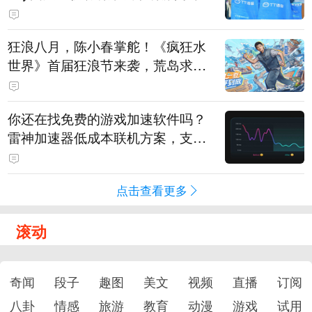
狂浪八月，陈小春掌舵！《疯狂水
世界》首届狂浪节来袭，荒岛求生
直播即将开启
你还在找免费的游戏加速软件吗？
雷神加速器低成本联机方案，支持
免费试用
点击查看更多
滚动
奇闻
段子
趣图
美文
视频
直播
订阅
八卦
情感
旅游
教育
动漫
游戏
试用