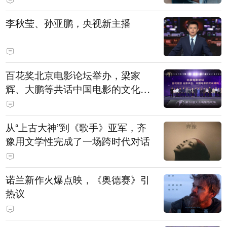
白，主演均为广州本土演员
李秋莹、孙亚鹏，央视新主播
百花奖北京电影论坛举办，梁家
辉、大鹏等共话中国电影的文化建
构
从“上古大神”到《歌手》亚军，齐
豫用文学性完成了一场跨时代对话
诺兰新作火爆点映，《奥德赛》引
热议