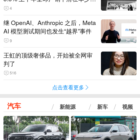
14.3万辆
4
继 OpenAI、Anthropic 之后，Meta
AI 模型测试期间也发生“越界”事件
9
王虹的顶级奢侈品，开始被全网审
判了
516
点击查看更多
汽车
新能源
新车
视频