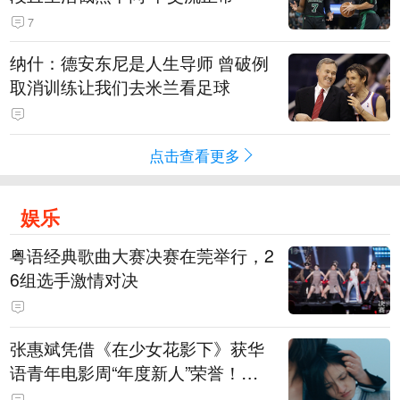
7
纳什：德安东尼是人生导师 曾破例
取消训练让我们去米兰看足球
点击查看更多
娱乐
粤语经典歌曲大赛决赛在莞举行，2
6组选手激情对决
张惠斌凭借《在少女花影下》获华
语青年电影周“年度新人”荣誉！该
电影全程在广州取景，采用粤语对