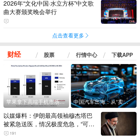
2026年“文化中国·水立方杯”中文歌
曲大赛颁奖晚会举行
点击查看更多
财经
股票
行情中心
下载APP
苹果拿下高端手机市场65%的份额：iPhone 17系列功不可没
中国汽车出海：从“卖出去”到“走进去”
以媒爆料：伊朗最高领袖穆杰塔巴
被紧急送医，情况极度危急，“可能
随时会死去”
191