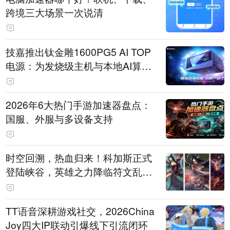
跨境三大场景一次说清
技嘉推出钛金雕1600PG5 AI TOP
电源：为发烧级主机与本地AI算力
打造旗舰供电方案
2026年6大热门手游加速器盘点：
国服、外服与多设备支持
时空回溯，热血归来！科加斯正式
登陆峡谷，英雄之力降临符文乱
斗！
TT语音深耕游戏社交，2026China
Joy四大IP联动引爆线下引流闭环