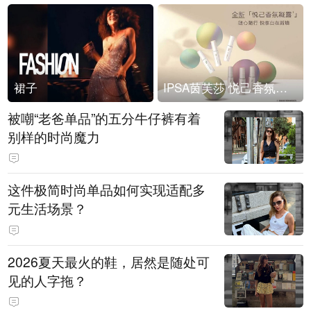
裙子
IPSA茵芙莎 悦己香氛凝露上市
被嘲“老爸单品”的五分牛仔裤有着
别样的时尚魔力
这件极简时尚单品如何实现适配多
元生活场景？
2026夏天最火的鞋，居然是随处可
见的人字拖？