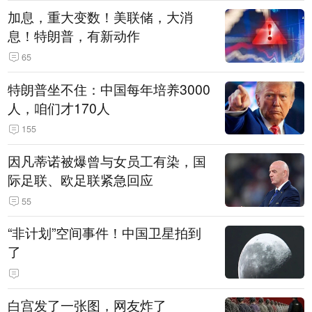
加息，重大变数！美联储，大消
息！特朗普，有新动作
65
特朗普坐不住：中国每年培养3000
人，咱们才170人
155
因凡蒂诺被爆曾与女员工有染，国
际足联、欧足联紧急回应
55
“非计划”空间事件！中国卫星拍到
了
白宫发了一张图，网友炸了