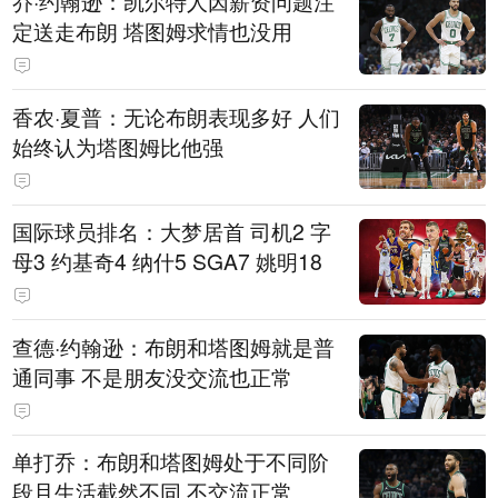
乔·约翰逊：凯尔特人因薪资问题注
定送走布朗 塔图姆求情也没用
香农·夏普：无论布朗表现多好 人们
始终认为塔图姆比他强
国际球员排名：大梦居首 司机2 字
母3 约基奇4 纳什5 SGA7 姚明18
查德·约翰逊：布朗和塔图姆就是普
通同事 不是朋友没交流也正常
单打乔：布朗和塔图姆处于不同阶
段且生活截然不同 不交流正常