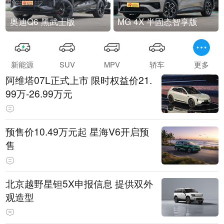
奥迪Q6 黑武士版
MG 4X 半固态智享版
新能源
SUV
MPV
轿车
更多
阿维塔07L正式上市 限时权益价21.
99万-26.99万元
预售价10.49万元起 星海V6开启预
售
北京越野星钽5X申报信息 提供双外
观造型