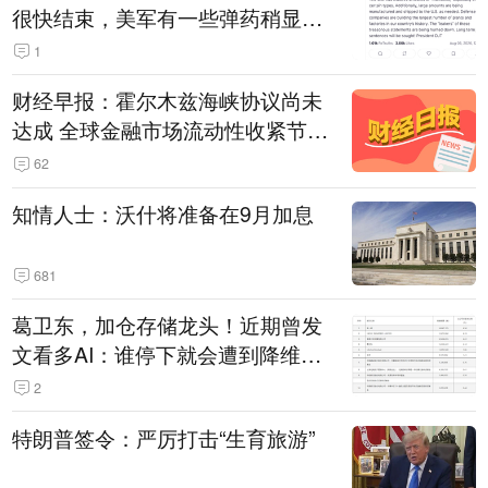
很快结束，美军有一些弹药稍显紧
张！伊朗公布拟议的海峡管理文本
1
财经早报：霍尔木兹海峡协议尚未
达成 全球金融市场流动性收紧节奏
暂缓
62
知情人士：沃什将准备在9月加息
681
葛卫东，加仓存储龙头！近期曾发
文看多AI：谁停下就会遭到降维打
击
2
特朗普签令：严厉打击“生育旅游”