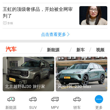
王虹的顶级奢侈品，开始被全网审
判了
516
点击查看更多
汽车
新能源
新车
视频
北京越野BJ30 旅行家
风云T9L 230 Max
新能源
SUV
MPV
轿车
更多