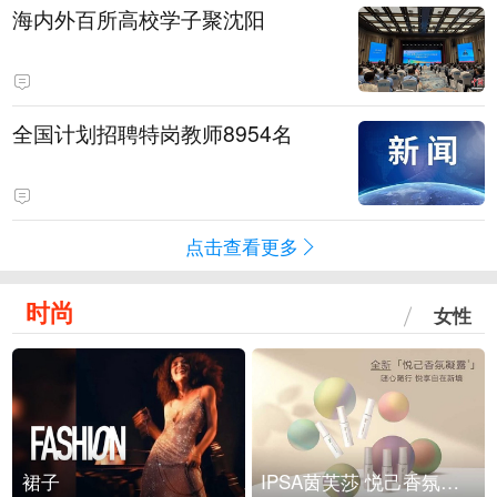
海内外百所高校学子聚沈阳
全国计划招聘特岗教师8954名
点击查看更多
时尚
女性
裙子
IPSA茵芙莎 悦己香氛凝露上市