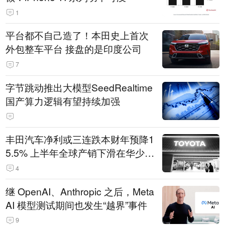
1
平台都不自己造了！本田史上首次
外包整车平台 接盘的是印度公司
7
字节跳动推出大模型SeedRealtime
国产算力逻辑有望持续加强
丰田汽车净利或三连跌本财年预降1
5.5% 上半年全球产销下滑在华少卖
14.3万辆
4
继 OpenAI、Anthropic 之后，Meta
AI 模型测试期间也发生“越界”事件
9