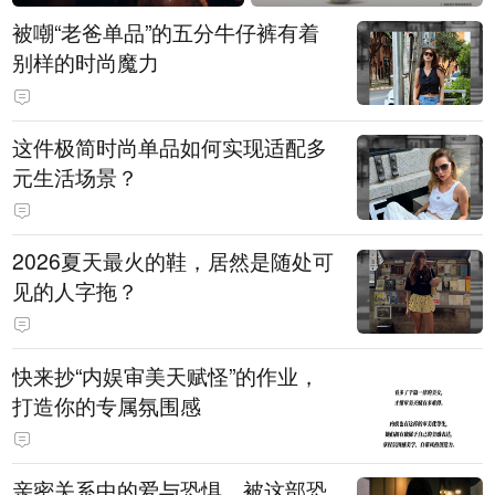
被嘲“老爸单品”的五分牛仔裤有着
别样的时尚魔力
这件极简时尚单品如何实现适配多
元生活场景？
2026夏天最火的鞋，居然是随处可
见的人字拖？
快来抄“内娱审美天赋怪”的作业，
打造你的专属氛围感
亲密关系中的爱与恐惧，被这部恐