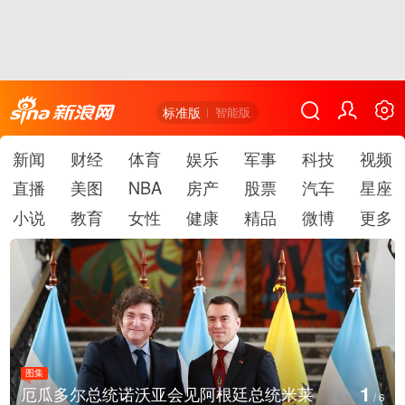
标准版
智能版
新闻
财经
体育
娱乐
军事
科技
视频
直播
美图
NBA
房产
股票
汽车
星座
小说
教育
女性
健康
精品
微博
更多
图集
2
美国斯波坎：野火烧毁700多所房屋
/
6