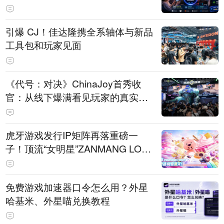
引爆 CJ！佳达隆携全系轴体与新品
工具包和玩家见面
《代号：对决》ChinaJoy首秀收
官：从线下爆满看见玩家的真实期
待
虎牙游戏发行IP矩阵再落重磅一
子！顶流“女明星”ZANMANG LOO
PY 正版3D消除手游《消消奇遇》
惊喜曝光
免费游戏加速器口令怎么用？外星
哈基米、外星喵兑换教程