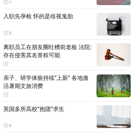
7
入职先孕检 怀的是歧视鬼胎
3
离职员工在朋友圈吐槽前老板 法院:
存在侵害其名誉权可能
亲子、研学体验持续"上新" 各地激
活暑期文旅消费
英国多所高校"抱团"求生
9