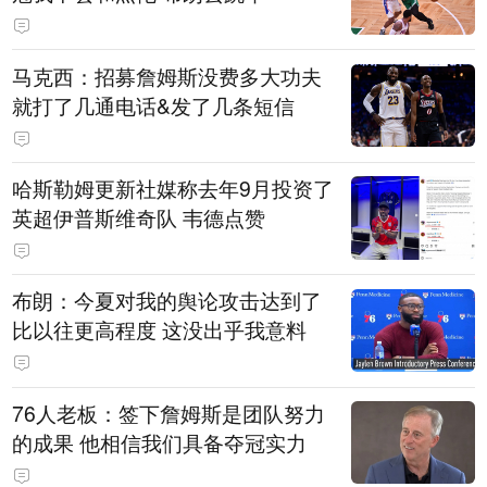
马克西：招募詹姆斯没费多大功夫
就打了几通电话&发了几条短信
哈斯勒姆更新社媒称去年9月投资了
英超伊普斯维奇队 韦德点赞
布朗：今夏对我的舆论攻击达到了
比以往更高程度 这没出乎我意料
76人老板：签下詹姆斯是团队努力
的成果 他相信我们具备夺冠实力