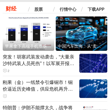
财经
股票
行情中心
下载APP
苹果拿下高端手机市场65%的份额：iPhone 17系列功不可没
中国汽车出海：从“卖出去”到“走进去”
突发！胡塞武装发动袭击，“大量亲
沙特武装人员死伤”！以军展开报复
性空袭
2
刚果（金）一纸禁令引爆铜市！铜
价逼近历史峰值，供应危机再升
级？
特朗普：伊朗不能撑太久，战争将