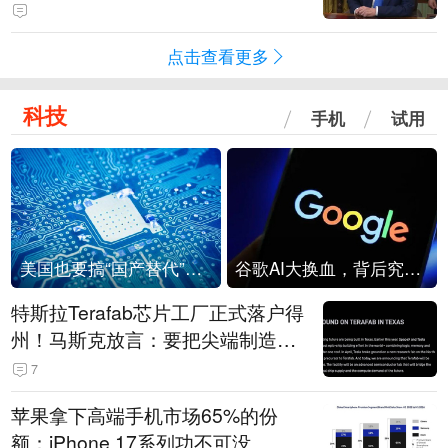
点击查看更多
科技
手机
试用
美国也要搞“国产替代”？先算清三笔账
谷歌AI大换血，背后究竟发生了什么？
特斯拉Terafab芯片工厂正式落户得
州！马斯克放言：要把尖端制造带
回美国
7
苹果拿下高端手机市场65%的份
额：iPhone 17系列功不可没