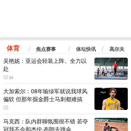
体育
焦点赛事
体坛快讯
高尔夫
吴艳妮：亚运会轻装上阵、全力以
赴
24
大加索尔：08年输绿军就说我球风
偏软 但那年掘金爵士马刺都难搞
马克西：队内群聊氛围很不错 若夺
冠我不会和杰伦·布朗去跳伞