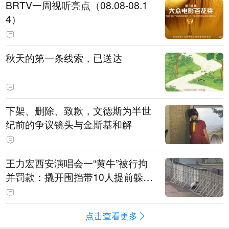
BRTV一周视听亮点（08.08-08.1
4）
秋天的第一条线索，已送达
下架、删除、致歉，文德斯为半世
纪前的争议镜头与金斯基和解
王力宏西安演唱会一“黄牛”被行拘
并罚款：撬开围挡带10人提前躲进
场馆清洁室，开唱前还没混入观众
席就被抓
点击查看更多