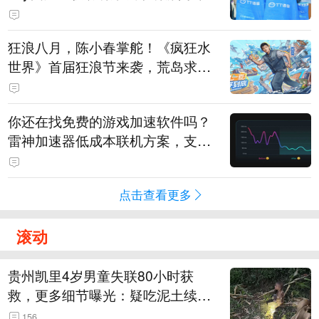
狂浪八月，陈小春掌舵！《疯狂水
世界》首届狂浪节来袭，荒岛求生
直播即将开启
你还在找免费的游戏加速软件吗？
雷神加速器低成本联机方案，支持
免费试用
点击查看更多
滚动
贵州凯里4岁男童失联80小时获
救，更多细节曝光：疑吃泥土续
命，搜救至20米附近错过多找3天
156