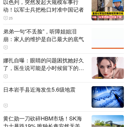
以色列，突然发起大规模军事行
动！以军士兵把枪口对准中国记者
25
弟弟一句“不丢脸”，听障姐姐泪
崩：家人的维护是自己最大的底气
娜扎自曝：眼睛的问题困扰她好久
了，医生说可能是小时候留下的病
根
日本岩手县近海发生5.6级地震
黄仁勋一刀砍碎HBM市场！SK海
力士暴跌19% 唯独长鑫安然无恙