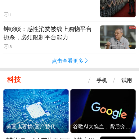
1
钟睒睒：感性消费被线上购物平台
扼杀，必须限制平台能力
8
点击查看更多
科技
手机
试用
美国也要搞“国产替代”？先算清三笔账
谷歌AI大换血，背后究竟发生了什么？