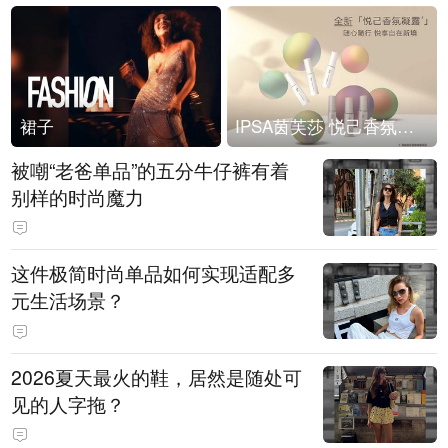
裙子
IPSA茵芙莎 悦己香氛凝露上市
被嘲“老爸单品”的五分牛仔裤有着
别样的时尚魔力
这件极简时尚单品如何实现适配多
元生活场景？
2026夏天最火的鞋，居然是随处可
见的人字拖？