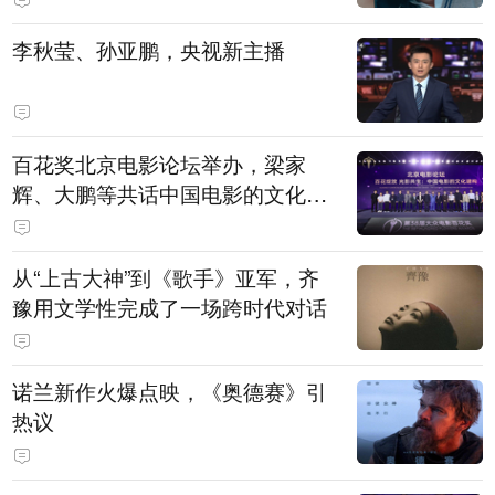
白，主演均为广州本土演员
李秋莹、孙亚鹏，央视新主播
百花奖北京电影论坛举办，梁家
辉、大鹏等共话中国电影的文化建
构
从“上古大神”到《歌手》亚军，齐
豫用文学性完成了一场跨时代对话
诺兰新作火爆点映，《奥德赛》引
热议