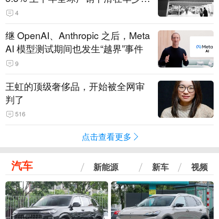
14.3万辆
4
继 OpenAI、Anthropic 之后，Meta
AI 模型测试期间也发生“越界”事件
9
王虹的顶级奢侈品，开始被全网审
判了
516
点击查看更多
汽车
新能源
新车
视频