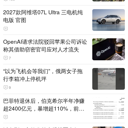
2027款阿维塔07L Ultra 三电机纯
电版 官图
OpenAI请求法院驳回苹果公司诉讼
称其借助窃密官司应对人才流失
7
“以为飞机会等我们”，俄两女子拖
行李箱冲上停机坪
9
巴菲特退休后，伯克希尔半年净赚
超2400亿元，暴增超110%，前五
大持仓曝光！