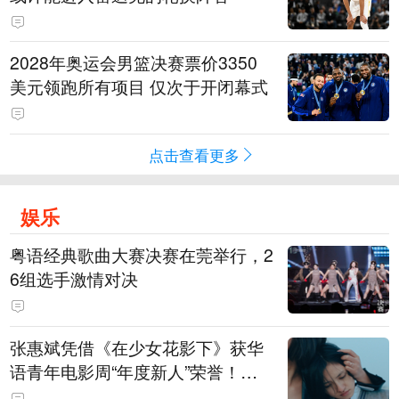
2028年奥运会男篮决赛票价3350
美元领跑所有项目 仅次于开闭幕式
点击查看更多
娱乐
粤语经典歌曲大赛决赛在莞举行，2
6组选手激情对决
张惠斌凭借《在少女花影下》获华
语青年电影周“年度新人”荣誉！该
电影全程在广州取景，采用粤语对