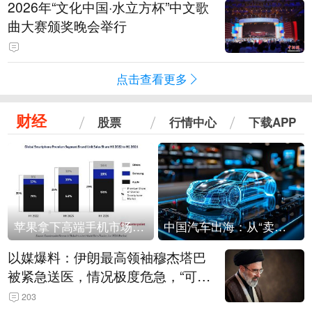
2026年“文化中国·水立方杯”中文歌
曲大赛颁奖晚会举行
点击查看更多
财经
股票
行情中心
下载APP
苹果拿下高端手机市场65%的份额：iPhone 17系列功不可没
中国汽车出海：从“卖出去”到“走进去”
以媒爆料：伊朗最高领袖穆杰塔巴
被紧急送医，情况极度危急，“可能
随时会死去”
203