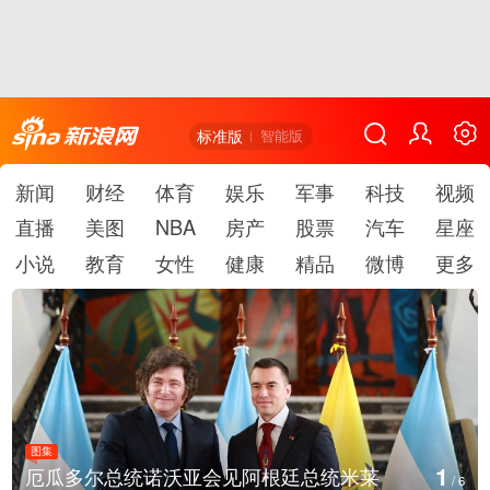
标准版
智能版
新闻
财经
体育
娱乐
军事
科技
视频
直播
美图
NBA
房产
股票
汽车
星座
小说
教育
女性
健康
精品
微博
更多
图集
1
厄瓜多尔总统诺沃亚会见阿根廷总统米莱
/
6