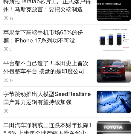
特斯拉Terafab芯片工厂正式落户得
州！马斯克放言：要把尖端制造带
回美国
18
苹果拿下高端手机市场65%的份
额：iPhone 17系列功不可没
5
平台都不自己造了！本田史上首次
外包整车平台 接盘的是印度公司
17
字节跳动推出大模型SeedRealtime
国产算力逻辑有望持续加强
丰田汽车净利或三连跌本财年预降1
5.5% 上半年全球产销下滑在华少卖