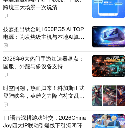
跨境三大场景一次说清
技嘉推出钛金雕1600PG5 AI TOP
电源：为发烧级主机与本地AI算力
打造旗舰供电方案
2026年6大热门手游加速器盘点：
国服、外服与多设备支持
时空回溯，热血归来！科加斯正式
登陆峡谷，英雄之力降临符文乱
斗！
TT语音深耕游戏社交，2026China
Joy四大IP联动引爆线下引流闭环