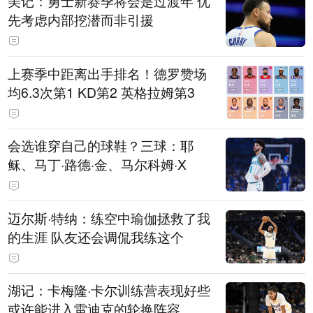
美记：勇士新赛季将会是过渡年 优
先考虑内部挖潜而非引援
上赛季中距离出手排名！德罗赞场
均6.3次第1 KD第2 英格拉姆第3
会选谁穿自己的球鞋？三球：耶
稣、马丁·路德·金、马尔科姆·X
迈尔斯·特纳：练空中瑜伽拯救了我
的生涯 队友还会调侃我练这个
湖记：卡梅隆·卡尔训练营表现好些
或许能进入雷迪克的轮换阵容