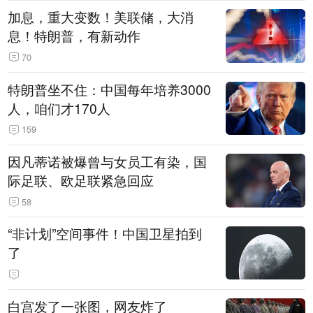
加息，重大变数！美联储，大消
息！特朗普，有新动作
70
特朗普坐不住：中国每年培养3000
人，咱们才170人
159
因凡蒂诺被爆曾与女员工有染，国
际足联、欧足联紧急回应
58
“非计划”空间事件！中国卫星拍到
了
白宫发了一张图，网友炸了