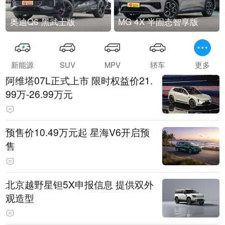
奥迪Q6 黑武士版
MG 4X 半固态智享版
新能源
SUV
MPV
轿车
更多
阿维塔07L正式上市 限时权益价21.
99万-26.99万元
预售价10.49万元起 星海V6开启预
售
北京越野星钽5X申报信息 提供双外
观造型