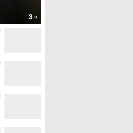
图集
4
安徽长丰：葡萄丰收采摘忙
/
6