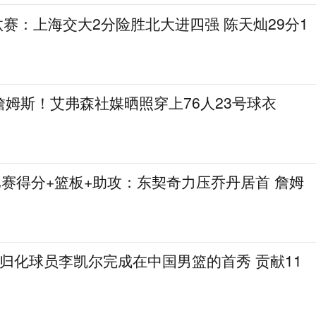
L淘汰赛：上海交大2分险胜北大进四强 陈天灿29分1
姆斯！艾弗森社媒晒照穿上76人23号球衣
比赛得分+篮板+助攻：东契奇力压乔丹居首 詹姆
归化球员李凯尔完成在中国男篮的首秀 贡献11