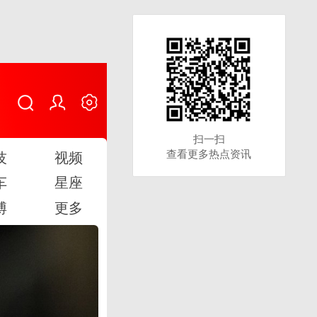
扫一扫
扫一扫
查看更多热点资讯
查看更多热点资讯
技
视频
车
星座
博
更多