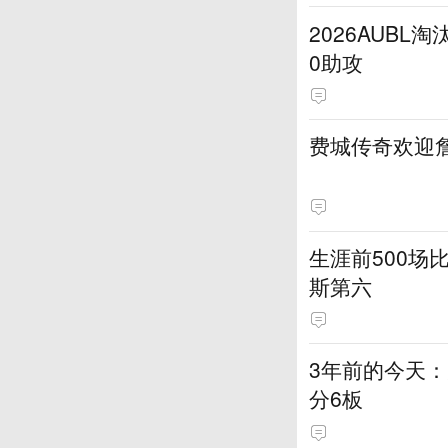
2026AUB
0助攻
费城传奇欢迎詹
生涯前500场
斯第六
3年前的今天：
分6板