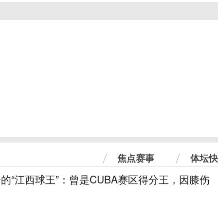
焦点赛事
体坛快
分的“江西球王”：曾是CUBA赛区得分王，因膝伤