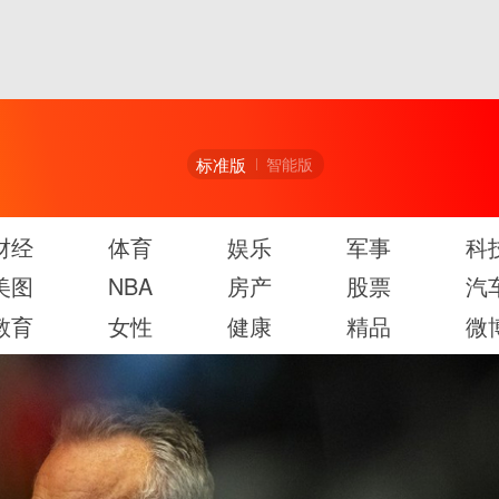
标准版
智能版
财经
体育
娱乐
军事
科
美图
NBA
房产
股票
汽
教育
女性
健康
精品
微