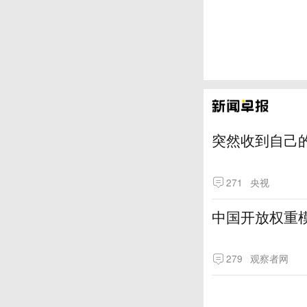
突然收到自己
271
央视
中国开放权重模
279
观察者网