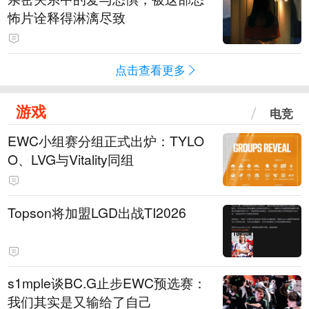
怖片诠释得淋漓尽致
点击查看更多
游戏
电竞
EWC小组赛分组正式出炉：TYLO
O、LVG与Vitality同组
Topson将加盟LGD出战TI2026
s1mple谈BC.G止步EWC预选赛：
我们其实是又输给了自己