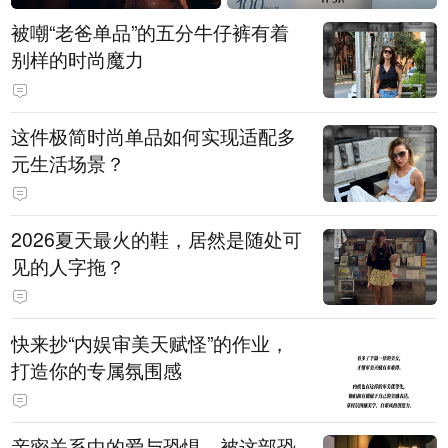
被嘲“老爸单品”的五分牛仔裤有着
别样的时尚魔力
这件极简时尚单品如何实现适配多
元生活场景？
2026夏天最火的鞋，居然是随处可
见的人字拖？
快来抄“内娱审美天赋怪”的作业，
打造你的专属氛围感
亲密关系中的爱与恐惧，被这部恐