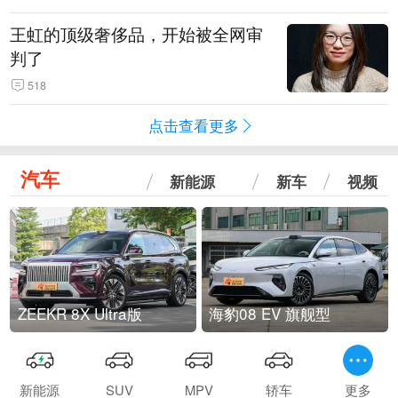
王虹的顶级奢侈品，开始被全网审
判了
518
点击查看更多
汽车
新能源
新车
视频
ZEEKR 8X Ultra版
海豹08 EV 旗舰型
新能源
SUV
MPV
轿车
更多