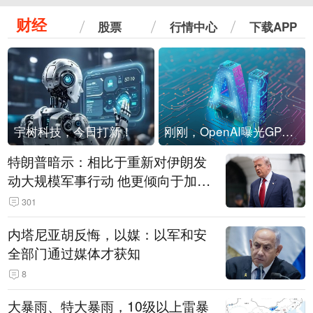
财经
股票
行情中心
下载APP
宇树科技，今日打新！
刚刚，OpenAI曝光GPT-6！传10万亿参数，8月强行发布
特朗普暗示：相比于重新对伊朗发
动大规模军事行动 他更倾向于加大
经济施压
301
内塔尼亚胡反悔，以媒：以军和安
全部门通过媒体才获知
8
大暴雨、特大暴雨，10级以上雷暴