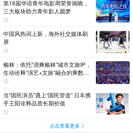
第18届华语青年电影周荣誉揭晓，
三大板块助力青年影人圆梦
中国风热词上新，海外社交媒体刷
屏
榆林：依托“清爽榆林”城市文旅IP，
生动诠释“演艺+文旅”融合的乘数效
应
当“国民演员”遇上“国民管道” 日丰携
手王阳诠释品质长期价值
点击查看更多