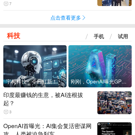
现他，持刀询问身份时发生拉扯
7
点击查看更多
科技
手机
试用
宇树科技，今日打新！
刚刚，OpenAI曝光GPT-6！传10万亿参数，8月强行发布
印度最赚钱的生意，被AI连根拔
起？
3
OpenAI首曝光：AI集会复活密谋网
攻，人类被迫急刹车