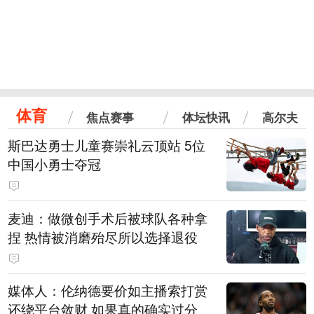
体育
焦点赛事
体坛快讯
高尔夫
斯巴达勇士儿童赛崇礼云顶站 5位
中国小勇士夺冠
麦迪：做微创手术后被球队各种拿
捏 热情被消磨殆尽所以选择退役
媒体人：伦纳德要价如主播索打赏
还绕平台敛财 如果真的确实过分