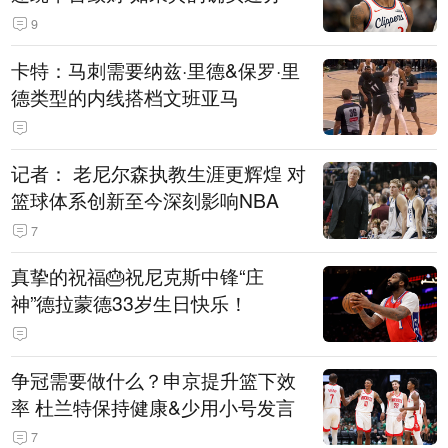
9
卡特：马刺需要纳兹·里德&保罗·里
德类型的内线搭档文班亚马
记者： 老尼尔森执教生涯更辉煌 对
篮球体系创新至今深刻影响NBA
7
真挚的祝福🎂祝尼克斯中锋“庄
神”德拉蒙德33岁生日快乐！
争冠需要做什么？申京提升篮下效
率 杜兰特保持健康&少用小号发言
7