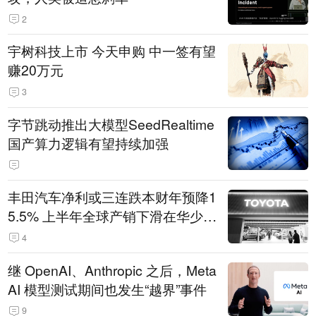
2
宇树科技上市 今天申购 中一签有望
赚20万元
3
字节跳动推出大模型SeedRealtime
国产算力逻辑有望持续加强
丰田汽车净利或三连跌本财年预降1
5.5% 上半年全球产销下滑在华少卖
14.3万辆
4
继 OpenAI、Anthropic 之后，Meta
AI 模型测试期间也发生“越界”事件
9