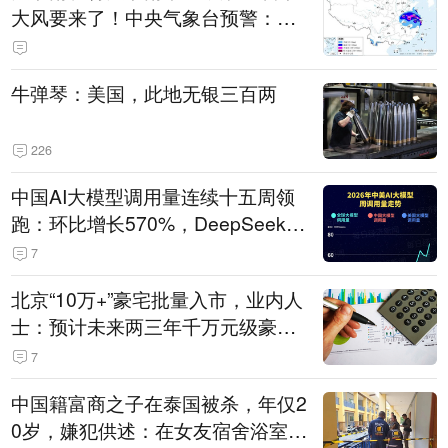
大风要来了！中央气象台预警：今
天到明天，浙江、安徽有特大暴雨
牛弹琴：美国，此地无银三百两
226
中国AI大模型调用量连续十五周领
跑：环比增长570%，DeepSeek-V
4-Flash正式版登顶！MiniMax M
7
3、阶跃星辰Step 3.7 Flash跌出榜
北京“10万+”豪宅批量入市，业内人
单
士：预计未来两三年千万元级豪宅
潜在供应达万套！谁在买单？
7
中国籍富商之子在泰国被杀，年仅2
0岁，嫌犯供述：在女友宿舍浴室发