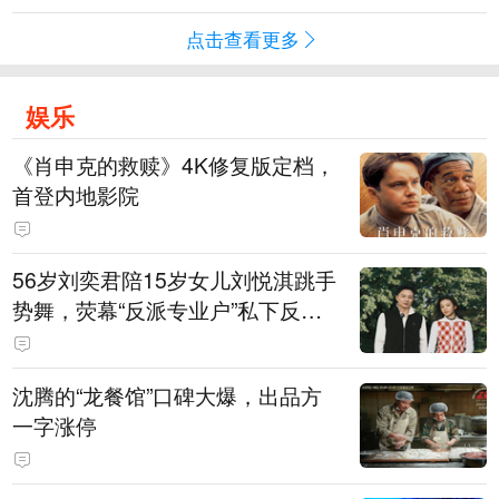
点击查看更多
娱乐
《肖申克的救赎》4K修复版定档，
首登内地影院
56岁刘奕君陪15岁女儿刘悦淇跳手
势舞，荧幕“反派专业户”私下反差
明显，女儿主攻高尔夫，曾以最小
年龄出战职业赛
沈腾的“龙餐馆”口碑大爆，出品方
一字涨停