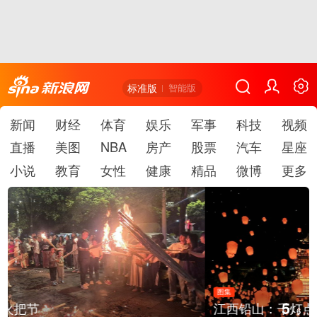
标准版
智能版
新闻
财经
体育
娱乐
军事
科技
视频
直播
美图
NBA
房产
股票
汽车
星座
小说
教育
女性
健康
精品
微博
更多
图集
5
江西铅山：千灯点亮葛仙村
/
6