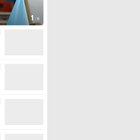
1
/
6