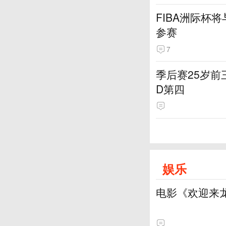
FIBA洲际杯
参赛
7
季后赛25岁前
D第四
娱乐
电影《欢迎来龙