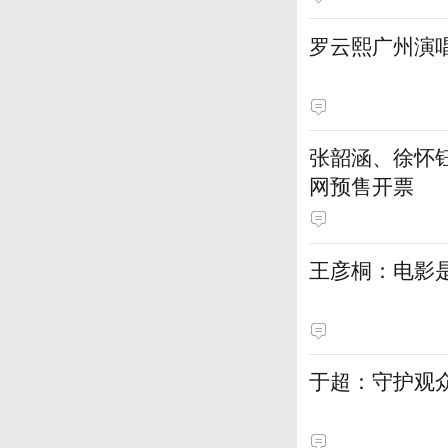
罗云熙广州演
张韶涵、徐怀钰
网预售开票
王彦桐：电影
于超：守护观