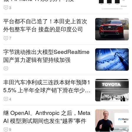
3
平台都不自己造了！本田史上首次
外包整车平台 接盘的是印度公司
7
字节跳动推出大模型SeedRealtime
国产算力逻辑有望持续加强
丰田汽车净利或三连跌本财年预降1
5.5% 上半年全球产销下滑在华少卖
14.3万辆
4
继 OpenAI、Anthropic 之后，Meta
AI 模型测试期间也发生“越界”事件
9