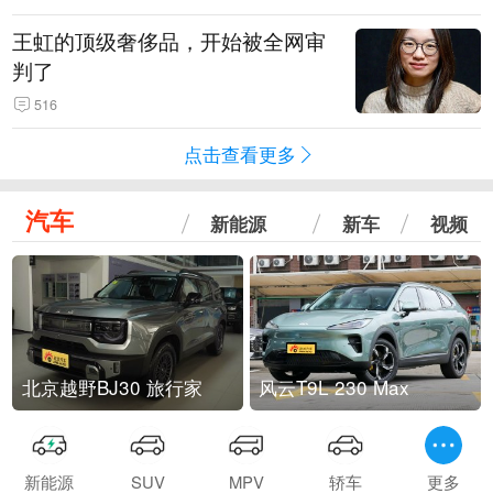
王虹的顶级奢侈品，开始被全网审
判了
516
点击查看更多
汽车
新能源
新车
视频
北京越野BJ30 旅行家
风云T9L 230 Max
新能源
SUV
MPV
轿车
更多