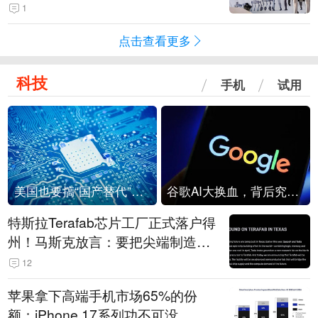
1
点击查看更多
科技
手机
试用
美国也要搞“国产替代”？先算清三笔账
谷歌AI大换血，背后究竟发生了什么？
特斯拉Terafab芯片工厂正式落户得
州！马斯克放言：要把尖端制造带
回美国
12
苹果拿下高端手机市场65%的份
额：iPhone 17系列功不可没