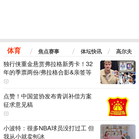
体育
焦点赛事
体坛快讯
高尔夫
独行侠重金悬赏弗拉格新秀卡！32
年的季票两份/弗拉格合影&亲签等
点赞！中国篮协发布青训补偿方案
征求意见稿
小波特：很多NBA球员没打过工 但
我从小就卖刨冰