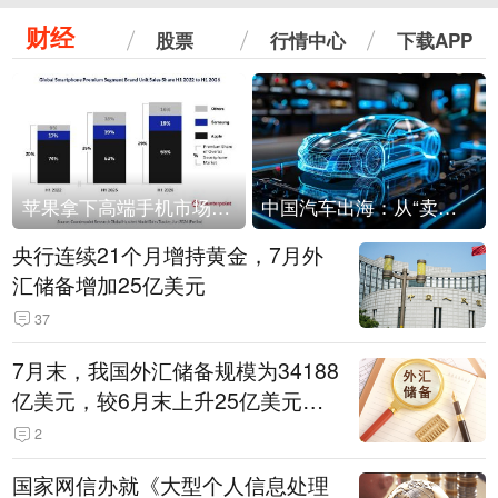
财经
股票
行情中心
下载APP
苹果拿下高端手机市场65%的份额：iPhone 17系列功不可没
中国汽车出海：从“卖出去”到“走进去”
央行连续21个月增持黄金，7月外
汇储备增加25亿美元
37
7月末，我国外汇储备规模为34188
亿美元，较6月末上升25亿美元，
升幅为0.07%
2
国家网信办就《大型个人信息处理