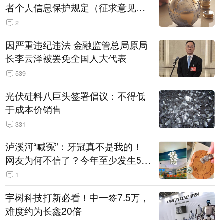
者个人信息保护规定（征求意见
稿）》公开征求意见
2
因严重违纪违法 金融监管总局原局
长李云泽被罢免全国人大代表
539
光伏硅料八巨头签署倡议：不得低
于成本价销售
331
泸溪河“喊冤”：牙冠真不是我的！
网友为何不信了？今年至少发生5
起“食品冤案”
1
宇树科技打新必看！中一签7.5万，
难度约为长鑫20倍