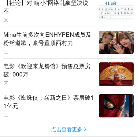
【社论】对“啃小”网络乱象坚决说
不
Mina生前多次向ENHYPEN成员及
粉丝道歉，账号置顶西村力
电影《欢迎来龙餐馆》预售总票房
破1000万
电影《蜘蛛侠：崭新之日》票房破1
1亿元
点击查看更多