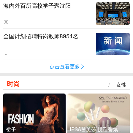
海内外百所高校学子聚沈阳
全国计划招聘特岗教师8954名
点击查看更多
时尚
女性
裙子
IPSA茵芙莎 悦己香氛凝露上市