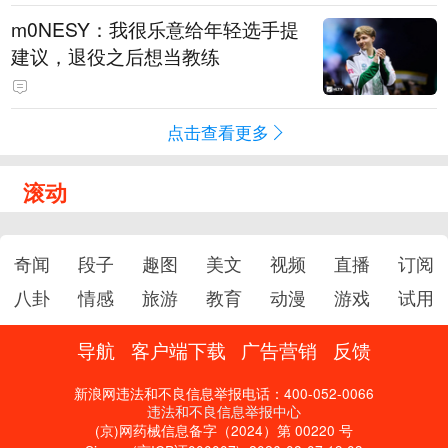
m0NESY：我很乐意给年轻选手提
建议，退役之后想当教练
点击查看更多
滚动
奇闻
段子
趣图
美文
视频
直播
订阅
八卦
情感
旅游
教育
动漫
游戏
试用
导航
客户端下载
广告营销
反馈
新浪网违法和不良信息举报电话：400-052-0066
违法和不良信息举报中心
(京)网药械信息备字（2024）第 00220 号