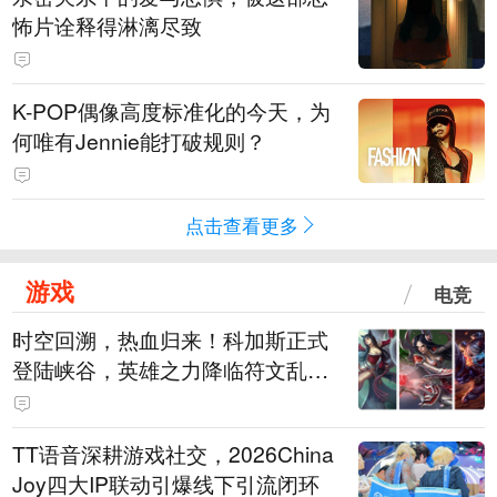
怖片诠释得淋漓尽致
K-POP偶像高度标准化的今天，为
何唯有Jennie能打破规则？
点击查看更多
游戏
电竞
时空回溯，热血归来！科加斯正式
登陆峡谷，英雄之力降临符文乱
斗！
TT语音深耕游戏社交，2026China
Joy四大IP联动引爆线下引流闭环