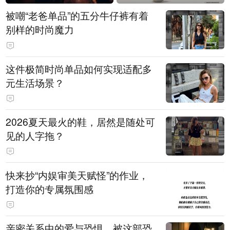
被嘲“老爸单品”的五分牛仔裤有着
别样的时尚魔力
这件极简时尚单品如何实现适配多
元生活场景？
2026夏天最火的鞋，居然是随处可
见的人字拖？
快来抄“内娱审美天赋怪”的作业，
打造你的专属氛围感
亲密关系中的爱与恐惧，被这部恐