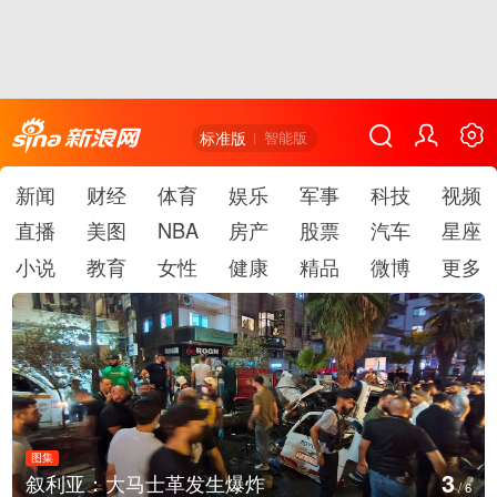
标准版
智能版
新闻
财经
体育
娱乐
军事
科技
视频
直播
美图
NBA
房产
股票
汽车
星座
小说
教育
女性
健康
精品
微博
更多
图集
3
叙利亚：大马士革发生爆炸
/
6