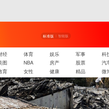
标准版
智能版
财经
体育
娱乐
军事
科
美图
NBA
房产
股票
汽
教育
女性
健康
精品
微