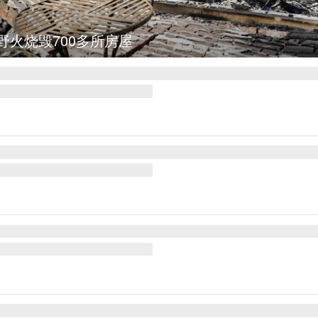
图集
叙利亚：大马士革发生爆炸