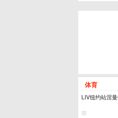
体育
LIV纽约站涅