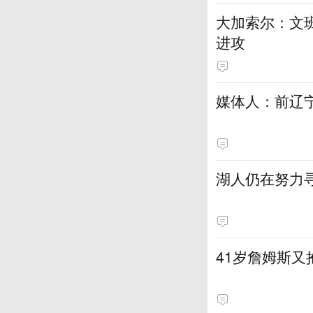
大加索尔：文
进攻
媒体人：前辽宁
湖人仍在努力
41岁詹姆斯又