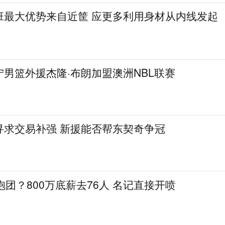
班最大优势来自近筐 应更多利用身材从内线发起
男篮外援杰隆·布朗加盟澳洲NBL联赛
寻求交易补强 新援能否帮东契奇争冠
抱团？800万底薪去76人 名记直接开喷