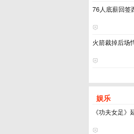
76人底薪回
火箭裁掉后场
娱乐
《功夫女足》延