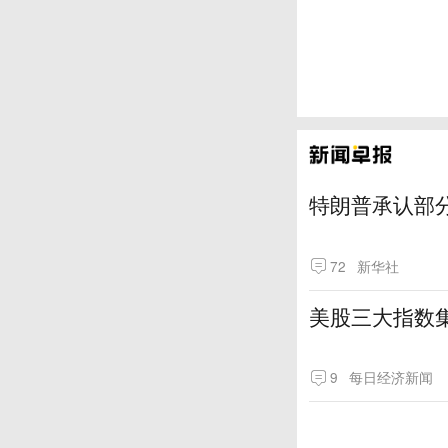
特朗普承认部分
72
新华社
美股三大指数
9
每日经济新闻