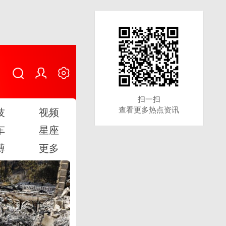
扫一扫
扫一扫
查看更多热点资讯
查看更多热点资讯
技
视频
车
星座
博
更多