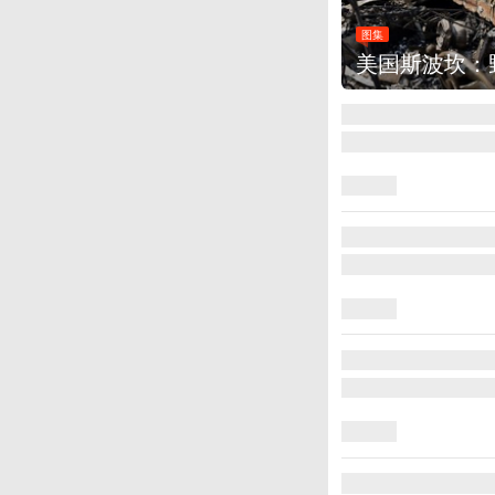
烧毁700多所房屋