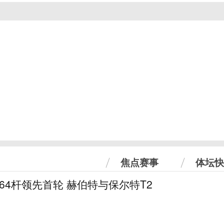
焦点赛事
体坛快
曼64杆领先首轮 赫伯特与保尔特T2