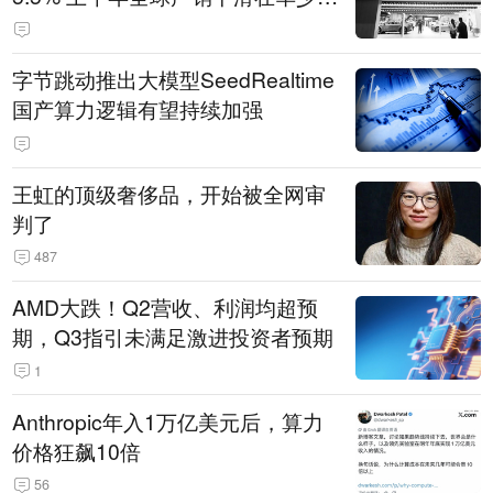
14.3万辆
字节跳动推出大模型SeedRealtime
国产算力逻辑有望持续加强
王虹的顶级奢侈品，开始被全网审
判了
487
AMD大跌！Q2营收、利润均超预
期，Q3指引未满足激进投资者预期
1
Anthropic年入1万亿美元后，算力
价格狂飙10倍
56