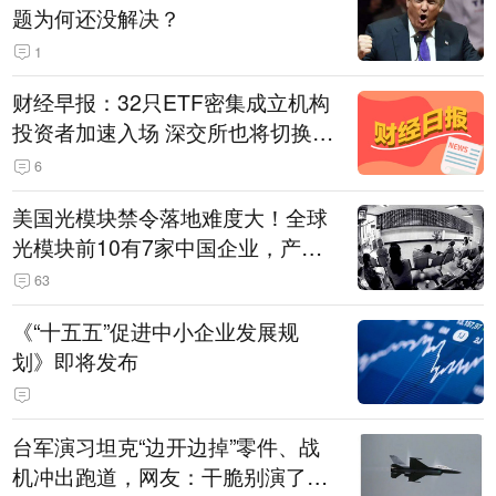
题为何还没解决？
1
财经早报：32只ETF密集成立机构
投资者加速入场 深交所也将切换交
易线路
6
美国光模块禁令落地难度大！全球
光模块前10有7家中国企业，产业
界人士：想“脱钩”并不容易
63
《“十五五”促进中小企业发展规
划》即将发布
台军演习坦克“边开边掉”零件、战
机冲出跑道，网友：干脆别演了，