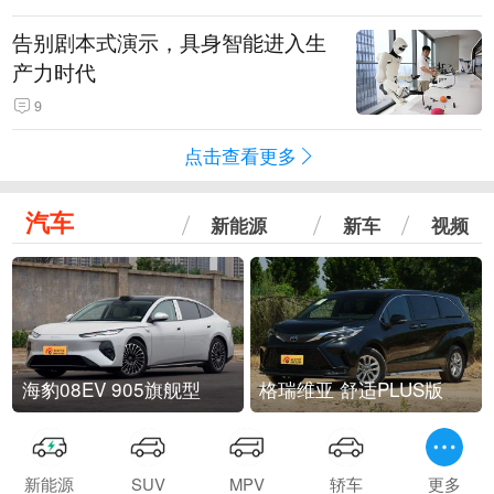
告别剧本式演示，具身智能进入生
产力时代
9
点击查看更多
汽车
新能源
新车
视频
海豹08EV 905旗舰型
格瑞维亚 舒适PLUS版
新能源
SUV
MPV
轿车
更多