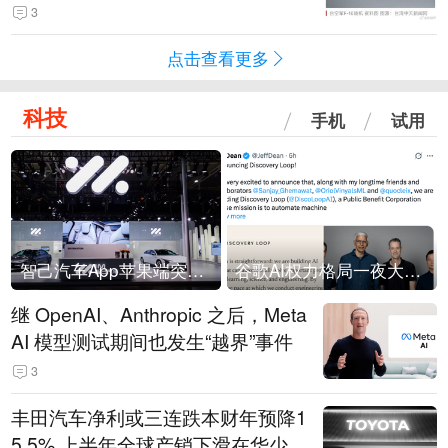
没有一次没有笑话发生
3
点击查看更多
科技
手机
试用
智己汽车App苹果端突然“下架”
谷歌AI权力格局一夜大洗牌
继 OpenAI、Anthropic 之后，Meta
AI 模型测试期间也发生“越界”事件
3
丰田汽车净利或三连跌本财年预降1
5.5% 上半年全球产销下滑在华少卖