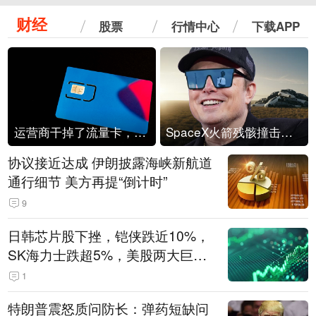
财经
股票
行情中心
下载APP
运营商干掉了流量卡，他们真的玩不起了
SpaceX火箭残骸撞击月球
协议接近达成 伊朗披露海峡新航道
通行细节 美方再提“倒计时”
9
日韩芯片股下挫，铠侠跌近10%，
SK海力士跌超5%，美股两大巨头
遭遇业绩杀
1
特朗普震怒质问防长：弹药短缺问