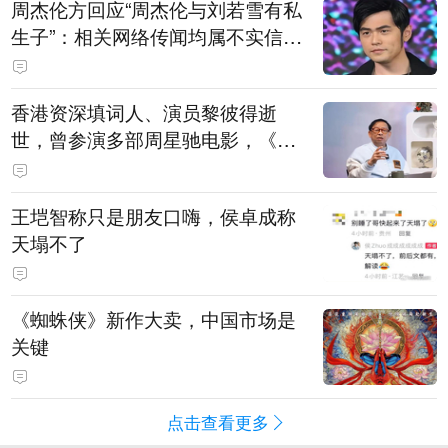
周杰伦方回应“周杰伦与刘若雪有私
生子”：相关网络传闻均属不实信
息，已委托律师对相关不实信息的
发布者及传播者进行证据保全
香港资深填词人、演员黎彼得逝
世，曾参演多部周星驰电影，《财
神到》由他填词
王垲智称只是朋友口嗨，侯卓成称
天塌不了
《蜘蛛侠》新作大卖，中国市场是
关键
点击查看更多