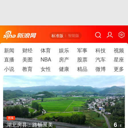
标准版
智能版
新闻
财经
体育
娱乐
军事
科技
视频
直播
美图
NBA
房产
股票
汽车
星座
小说
教育
女性
健康
精品
微博
更多
图集
1
德国：巴特施瓦尔巴赫森林野火
/
6