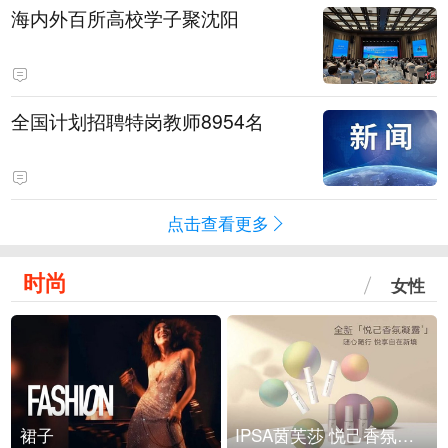
海内外百所高校学子聚沈阳
全国计划招聘特岗教师8954名
点击查看更多
时尚
女性
裙子
IPSA茵芙莎 悦己香氛凝露上市