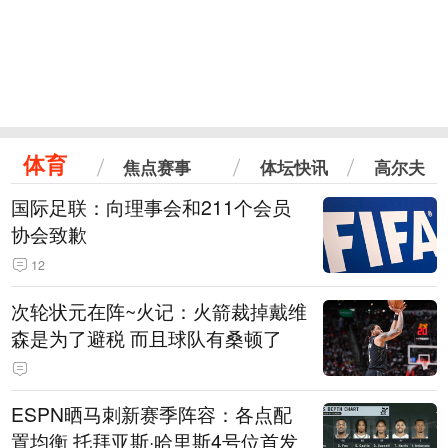
体育
焦点赛事
体坛快讯
高尔夫
国际足联：向理事会和211个会员
协会致歉
12
次轮状元在阵~火记：火箭裁掉戴维
森是为了避税 而且球队有桑顿了
ESPN晒马刺新赛季阵容：各点配
置均衡 托拜亚斯·哈里斯4号位首发