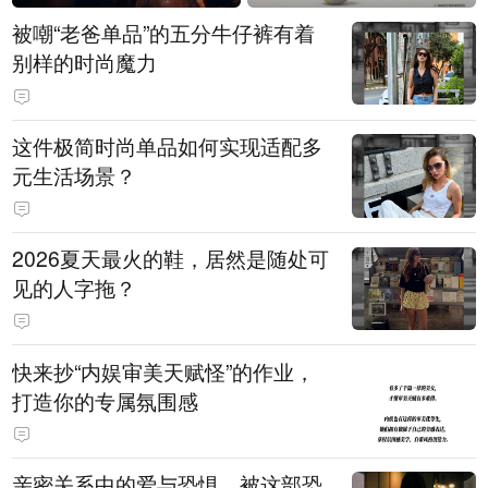
被嘲“老爸单品”的五分牛仔裤有着
别样的时尚魔力
这件极简时尚单品如何实现适配多
元生活场景？
2026夏天最火的鞋，居然是随处可
见的人字拖？
快来抄“内娱审美天赋怪”的作业，
打造你的专属氛围感
亲密关系中的爱与恐惧，被这部恐