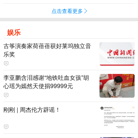
点击查看更多
娱乐
古筝演奏家荷蓓蓓获好莱坞独立音
乐奖
李亚鹏含泪感谢“地铁吐血女孩”胡
心瑶为嫣然天使捐99999元
刚刚 | 周杰伦方辟谣！