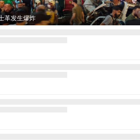
弥勒：欢庆火把节