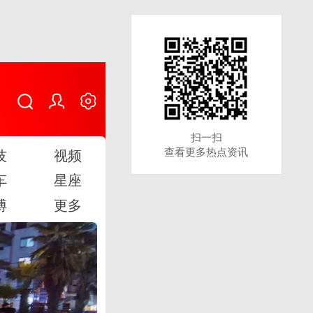
扫一扫
扫一扫
查看更多热点资讯
查看更多热点资讯
技
视频
车
星座
博
更多