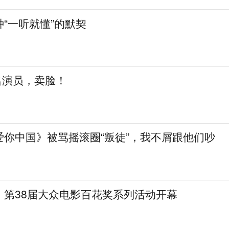
“一听就懂”的默契
知名演员，卖脸！
爱你中国》被骂摇滚圈“叛徒”，我不屑跟他们吵
，第38届大众电影百花奖系列活动开幕