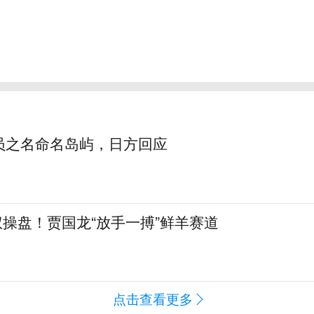
员之名命名岛屿，日方回应
全权操盘！贾国龙“放手一搏”鲜羊赛道
点击查看更多