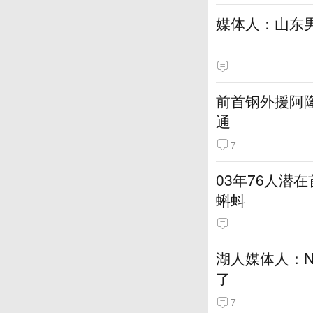
媒体人：山东
前首钢外援阿
通
7
03年76人潜
蝌蚪
湖人媒体人：N
了
7