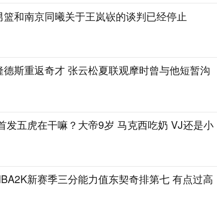
男篮和南京同曦关于王岚嵚的谈判已经停止
隆德斯重返奇才 张云松夏联观摩时曾与他短暂沟
在首发五虎在干嘛？大帝9岁 马克西吃奶 VJ还是小
BA2K新赛季三分能力值东契奇排第七 有点过高