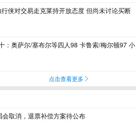
申：独行侠对交易走克莱持开放态度 但尚未讨论买断
十：奥萨尔/塞布尔等四人98 卡鲁索/梅尔顿97 小
点击查看更多
唱会取消，退票补偿方案待公布