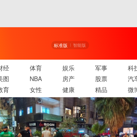
标准版
智能版
财经
体育
娱乐
军事
科
美图
NBA
房产
股票
汽
教育
女性
健康
精品
微