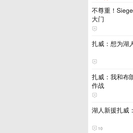
不尊重！Sie
大门
扎威：想为湖
扎威：我和布
作战
湖人新援扎威
10