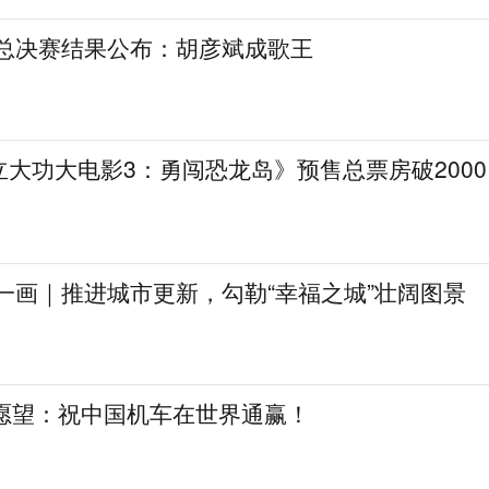
》总决赛结果公布：胡彦斌成歌王
大功大电影3：勇闯恐龙岛》预售总票房破2000
一画｜推进城市更新，勾勒“幸福之城”壮阔图景
日愿望：祝中国机车在世界通赢！