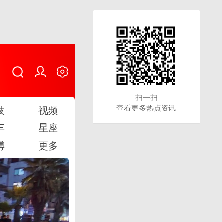
扫一扫
扫一扫
查看更多热点资讯
查看更多热点资讯
技
视频
车
星座
博
更多