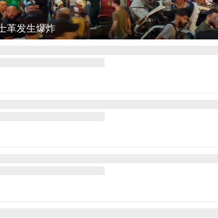
图集
云南弥勒：欢庆火把节