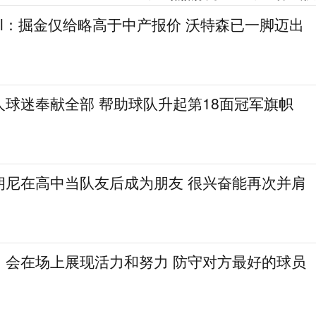
gel：掘金仅给略高于中产报价 沃特森已一脚迈出
人球迷奉献全部 帮助球队升起第18面冠军旗帜
朗尼在高中当队友后成为朋友 很兴奋能再次并肩
：会在场上展现活力和努力 防守对方最好的球员