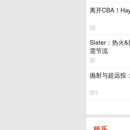
离开CBA！H
Slater：
需节流
抛射与超远投
7
娱乐