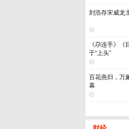
刘浩存宋威龙
《尕连手》《
于“上头”
百花燕归，万
幕
财经