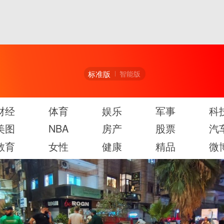
标准版
智能版
财经
体育
娱乐
军事
科
美图
NBA
房产
股票
汽
教育
女性
健康
精品
微