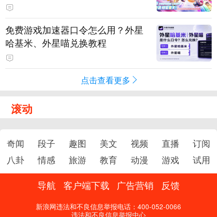
PY 正版3D消除手游《消消奇遇》
惊喜曝光
免费游戏加速器口令怎么用？外星
哈基米、外星喵兑换教程
点击查看更多
滚动
奇闻
段子
趣图
美文
视频
直播
订阅
八卦
情感
旅游
教育
动漫
游戏
试用
导航
客户端下载
广告营销
反馈
新浪网违法和不良信息举报电话：400-052-0066
违法和不良信息举报中心