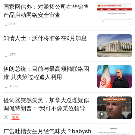
国家网信办：对派拓公司在华销售
产品启动网络安全审查
391
知情人士：沃什将准备在9月加息
479
伊朗总统：目前与最高领袖联络困
难 其决策过程遭人利用
1055
提词器突然失灵，加拿大总理疑似
调侃特朗普：“我可不像某位领导
人，把这当成一场阴谋”，全场哄笑
视频
广告吐槽女生月经气味大？babysh