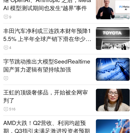
AI 模型测试期间也发生“越界”事件
9
丰田汽车净利或三连跌本财年预降1
5.5% 上半年全球产销下滑在华少卖
14.3万辆
4
字节跳动推出大模型SeedRealtime
国产算力逻辑有望持续加强
王虹的顶级奢侈品，开始被全网审
判了
516
AMD大跌！Q2营收、利润均超预
期，Q3指引未满足激进投资者预期