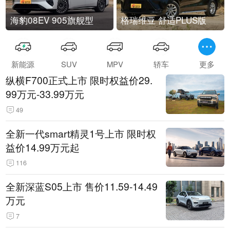
海豹08EV 905旗舰型
格瑞维亚 舒适PLUS版
新能源
SUV
MPV
轿车
更多
纵横F700正式上市 限时权益价29.
99万元-33.99万元
49
全新一代smart精灵1号上市 限时权
益价14.99万元起
116
全新深蓝S05上市 售价11.59-14.49
万元
7