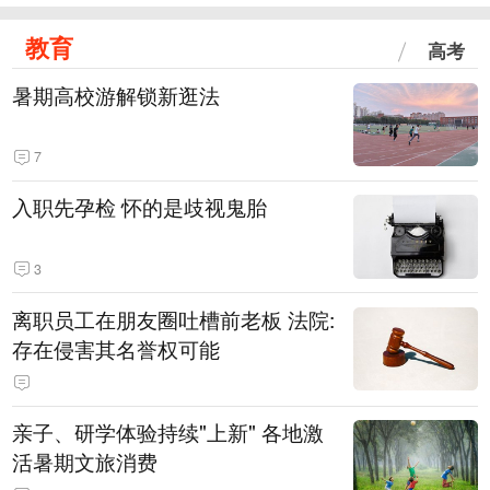
教育
高考
暑期高校游解锁新逛法
7
入职先孕检 怀的是歧视鬼胎
3
离职员工在朋友圈吐槽前老板 法院:
存在侵害其名誉权可能
亲子、研学体验持续"上新" 各地激
活暑期文旅消费