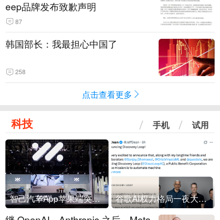
eep品牌发布致歉声明
87
韩国部长：我最担心中国了
258
点击查看更多
科技
手机
试用
智己汽车App苹果端突然“下架”
谷歌AI权力格局一夜大洗牌
继 OpenAI、Anthropic 之后，Meta