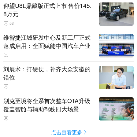
仰望U8L鼎藏版正式上市 售价145.
8万元
53
维智捷江城研发中心及新工厂正式
落成启用：全面赋能中国汽车产业
刘展术：打硬仗，补齐大众安徽的
错位
别克至境将全系首次整车OTA升级
覆盖智舱与辅助驾驶四大场景
点击查看更多