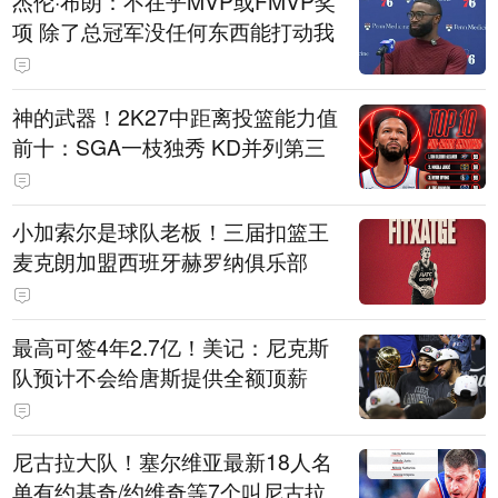
杰伦·布朗：不在乎MVP或FMVP奖
项 除了总冠军没任何东西能打动我
神的武器！2K27中距离投篮能力值
前十：SGA一枝独秀 KD并列第三
小加索尔是球队老板！三届扣篮王
麦克朗加盟西班牙赫罗纳俱乐部
最高可签4年2.7亿！美记：尼克斯
队预计不会给唐斯提供全额顶薪
尼古拉大队！塞尔维亚最新18人名
单有约基奇/约维奇等7个叫尼古拉