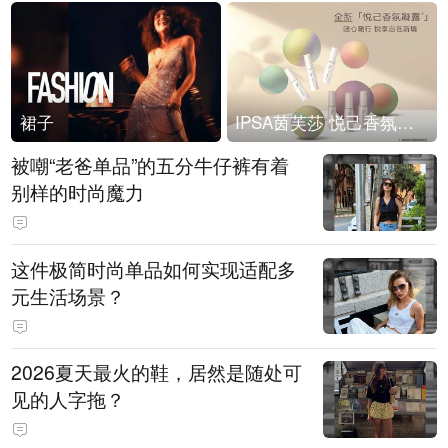
裙子
IPSA茵芙莎 悦己香氛凝露上市
被嘲“老爸单品”的五分牛仔裤有着
别样的时尚魔力
这件极简时尚单品如何实现适配多
元生活场景？
2026夏天最火的鞋，居然是随处可
见的人字拖？