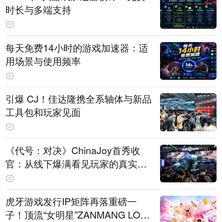
时长与多端支持
每天免费14小时的游戏加速器：适
用场景与使用频率
引爆 CJ！佳达隆携全系轴体与新品
工具包和玩家见面
《代号：对决》ChinaJoy首秀收
官：从线下爆满看见玩家的真实期
待
虎牙游戏发行IP矩阵再落重磅一
子！顶流“女明星”ZANMANG LOO