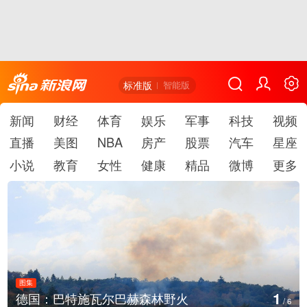
标准版
智能版
新闻
财经
体育
娱乐
军事
科技
视频
直播
美图
NBA
房产
股票
汽车
星座
小说
教育
女性
健康
精品
微博
更多
图集
1
德国：巴特施瓦尔巴赫森林野火
/
6