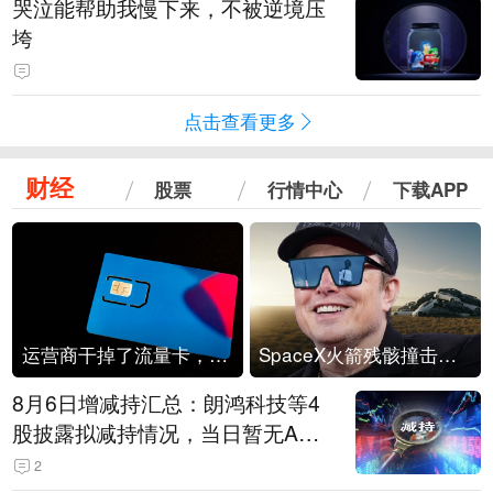
哭泣能帮助我慢下来，不被逆境压
垮
点击查看更多
财经
股票
行情中心
下载APP
运营商干掉了流量卡，他们真的玩不起了
SpaceX火箭残骸撞击月球
8月6日增减持汇总：朗鸿科技等4
股披露拟减持情况，当日暂无A股
公司披露拟增持情况（表）
2