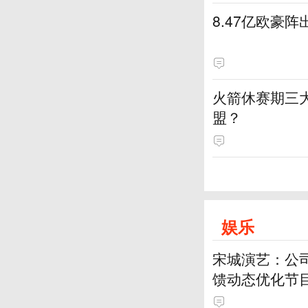
8.47亿欧豪
火箭休赛期三
盟？
娱乐
宋城演艺：公
馈动态优化节