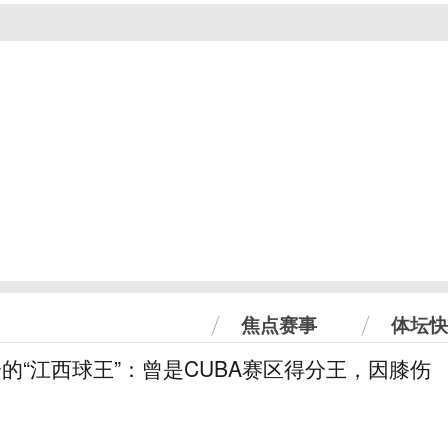
焦点赛事
体坛快
分的“江西球王”：曾是CUBA赛区得分王，因膝伤