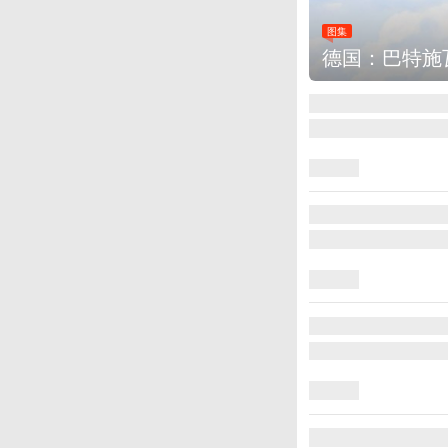
图集
德国：巴特施