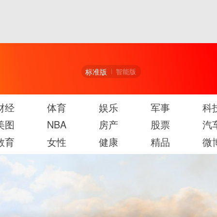
标准版
智能版
财经
体育
娱乐
军事
科
美图
NBA
房产
股票
汽
教育
女性
健康
精品
微