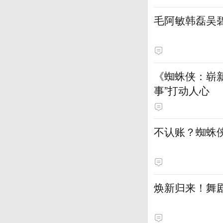
毛阿敏韩磊吴
《蜘蛛侠：崭新
事”打动人心
不认账？蜘蛛
焕新归来！舞剧