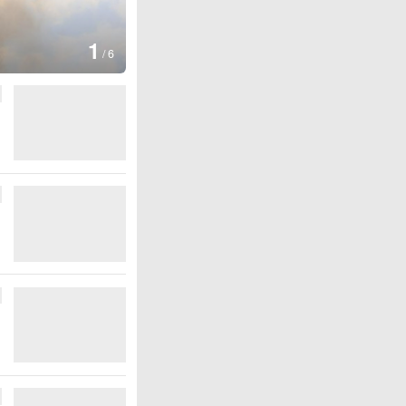
1
/
6