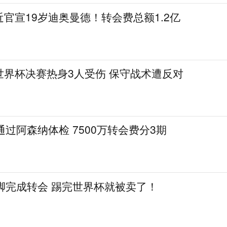
官宣19岁迪奥曼德！转会费总额1.2亿
世界杯决赛热身3人受伤 保守战术遭反对
通过阿森纳体检 7500万转会费分3期
脚完成转会 踢完世界杯就被卖了！