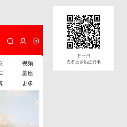
扫一扫
扫一扫
查看更多热点资讯
查看更多热点资讯
技
视频
车
星座
博
更多