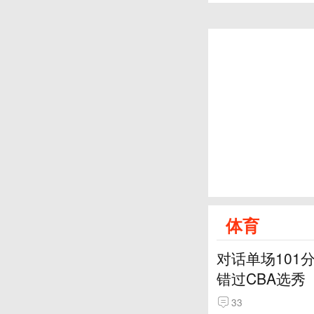
体育
对话单场101
错过CBA选秀
33