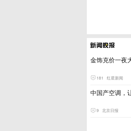
金饰克价一夜大
181
红星新闻
中国产空调，让
9
北京日报