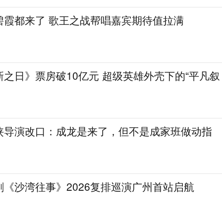
碧霞都来了 歌王之战帮唱嘉宾期待值拉满
之日》票房破10亿元 超级英雄外壳下的“平凡叙
侠导演改口：成龙是来了，但不是成家班做动指
《沙湾往事》2026复排巡演广州首站启航