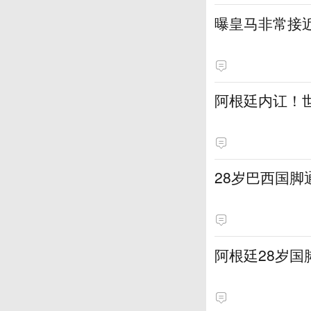
曝皇马非常接近
阿根廷内讧！
28岁巴西国脚
阿根廷28岁国