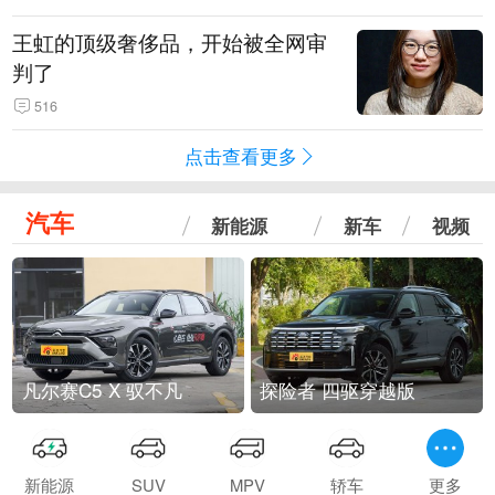
王虹的顶级奢侈品，开始被全网审
判了
516
点击查看更多
汽车
新能源
新车
视频
凡尔赛C5 X 驭不凡
探险者 四驱穿越版
新能源
SUV
MPV
轿车
更多