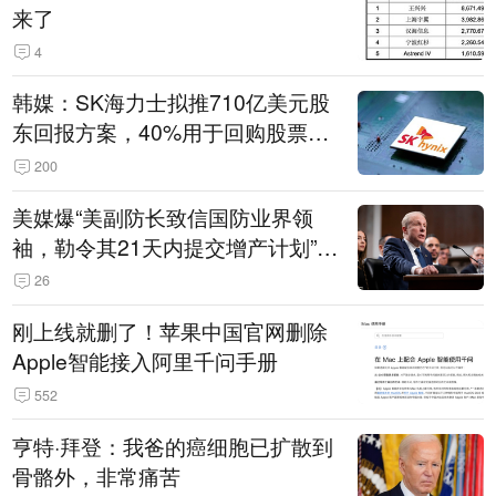
来了
4
韩媒：SK海力士拟推710亿美元股
东回报方案，40%用于回购股票，
相当于美股发行规模
200
美媒爆“美副防长致信国防业界领
袖，勒令其21天内提交增产计划”，
五角大楼回应
26
刚上线就删了！苹果中国官网删除
Apple智能接入阿里千问手册
552
亨特·拜登：我爸的癌细胞已扩散到
骨骼外，非常痛苦