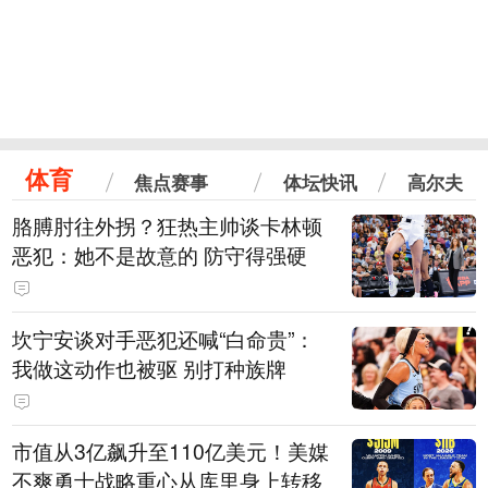
体育
焦点赛事
体坛快讯
高尔夫
胳膊肘往外拐？狂热主帅谈卡林顿
恶犯：她不是故意的 防守得强硬
坎宁安谈对手恶犯还喊“白命贵”：
我做这动作也被驱 别打种族牌
市值从3亿飙升至110亿美元！美媒
不爽勇士战略重心从库里身上转移