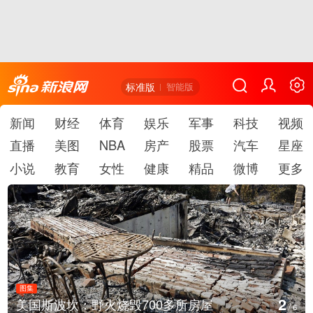
标准版
智能版
新闻
财经
体育
娱乐
军事
科技
视频
直播
美图
NBA
房产
股票
汽车
星座
小说
教育
女性
健康
精品
微博
更多
图集
2
美国斯波坎：野火烧毁700多所房屋
/
6