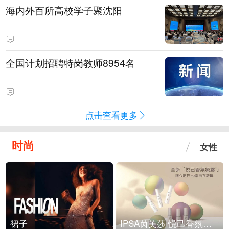
海内外百所高校学子聚沈阳
全国计划招聘特岗教师8954名
点击查看更多
时尚
女性
裙子
IPSA茵芙莎 悦己香氛凝露上市