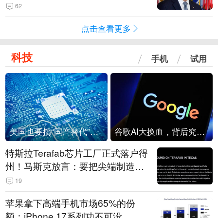
62
点击查看更多
科技
手机
试用
美国也要搞“国产替代”？先算清三笔账
谷歌AI大换血，背后究竟发生了什么？
特斯拉Terafab芯片工厂正式落户得
州！马斯克放言：要把尖端制造带
回美国
19
苹果拿下高端手机市场65%的份
额：iPhone 17系列功不可没