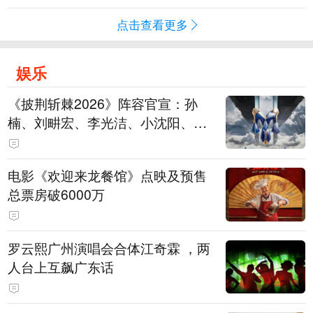
点击查看更多
娱乐
《披荆斩棘2026》阵容官宣：孙
楠、刘畊宏、李光洁、小沈阳、余
文乐、王传君等28位艺人
电影《欢迎来龙餐馆》点映及预售
总票房破6000万
罗云熙广州演唱会合体江奇霖 ，两
人台上互飙广东话