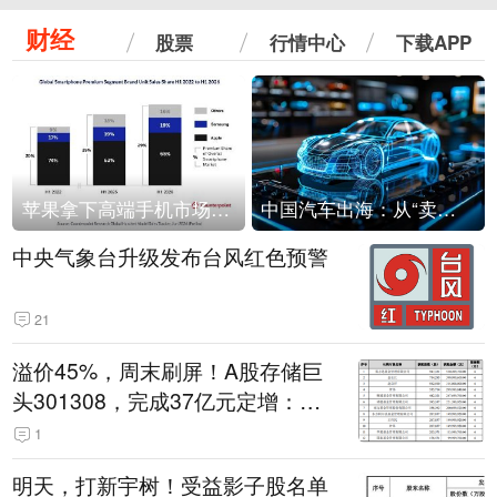
财经
股票
行情中心
下载APP
苹果拿下高端手机市场65%的份额：iPhone 17系列功不可没
中国汽车出海：从“卖出去”到“走进去”
中央气象台升级发布台风红色预警
21
溢价45%，周末刷屏！A股存储巨
头301308，完成37亿元定增：现
价386.6元，定增价560元
1
明天，打新宇树！受益影子股名单