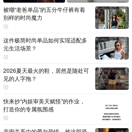
被嘲“老爸单品”的五分牛仔裤有着
别样的时尚魔力
这件极简时尚单品如何实现适配多
元生活场景？
2026夏天最火的鞋，居然是随处可
见的人字拖？
快来抄“内娱审美天赋怪”的作业，
打造你的专属氛围感
亲密关系中的爱与恐惧，被这部恐