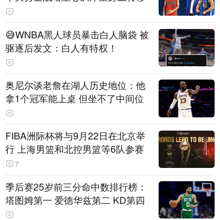
😅WNBA黑人球员暴击白人脑袋 被
驱逐后发文：白人有特权！
奥尼尔谈老詹在湖人历史地位：他
拿1个冠军能上桌 但坐不了中间位
FIBA洲际杯将与9月22日在北京举
行 上海男篮和北控男篮等6队参赛
7
季后赛25岁前三分命中数排行榜：
塔图姆第一 爱德华兹第二 KD第四