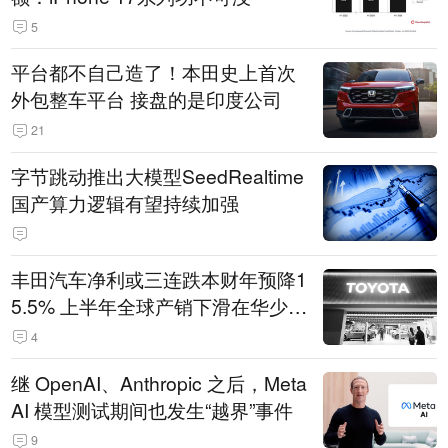
5
平台都不自己造了！本田史上首次
外包整车平台 接盘的是印度公司
21
字节跳动推出大模型SeedRealtime
国产算力逻辑有望持续加强
丰田汽车净利或三连跌本财年预降1
5.5% 上半年全球产销下滑在华少卖
14.3万辆
4
继 OpenAI、Anthropic 之后，Meta
AI 模型测试期间也发生“越界”事件
9