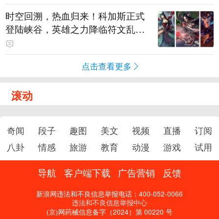
时空回溯，热血归来！科加斯正式
登陆峡谷，英雄之力降临符文乱
斗！
点击查看更多
滚动
奇闻
段子
趣图
美文
视频
直播
订阅
八卦
情感
旅游
教育
动漫
游戏
试用
导航
客户端下载
广告营销
反馈
新浪网违法和不良信息举报电话：400-052-0066
违法和不良信息举报中心
(京)网药械信息备字（2024）第 00220 号