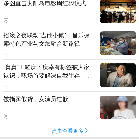
多图直击太阳岛电影周红毯仪式
摇滚之夜联动“吉他小镇”，昌乐探
索特色产业与文旅融合新路径
“舅舅”王耀庆：庆幸有标签被大家
认识，职场首要解决自我生存｜有
艺思
被指卖假货，女演员道歉
点击查看更多