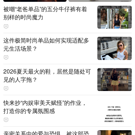
被嘲“老爸单品”的五分牛仔裤有着
别样的时尚魔力
这件极简时尚单品如何实现适配多
元生活场景？
2026夏天最火的鞋，居然是随处可
见的人字拖？
快来抄“内娱审美天赋怪”的作业，
打造你的专属氛围感
亲密关系中的爱与恐惧，被这部恐