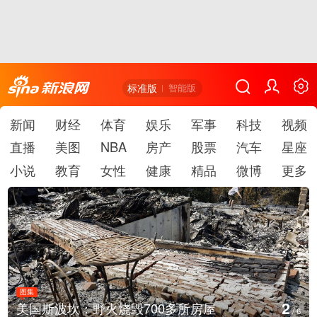
标准版
智能版
新闻
财经
体育
娱乐
军事
科技
视频
直播
美图
NBA
房产
股票
汽车
星座
小说
教育
女性
健康
精品
微博
更多
图集
图
3
美国斯波坎：野火烧毁700多所房屋
/
6