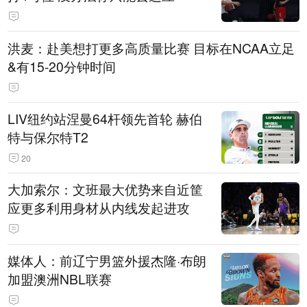
洪麦：赴美想打更多高质量比赛 目标在NCAA立足
&有15-20分钟时间
LIV纽约站涅曼64杆领先首轮 赫伯
特与保尔特T2
20
大加索尔：文班最大优势来自近筐
应更多利用身材从内线发起进攻
媒体人：前辽宁男篮外援杰隆·布朗
加盟澳洲NBL联赛