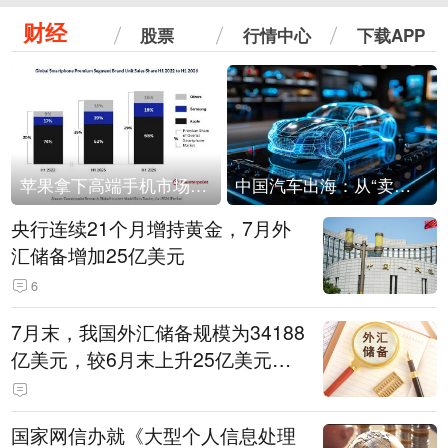
财经
股票
行情中心
下载APP
苹果拿下高端手机市场65%的份额：iPhone 17系列功不可没
中国汽车出海：从“卖出去”到“走进去”
央行连续21个月增持黄金，7月外
汇储备增加25亿美元
6
7月末，我国外汇储备规模为34188
亿美元，较6月末上升25亿美元，
升幅为0.07%
国家网信办就《大型个人信息处理