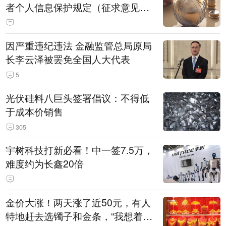
者个人信息保护规定（征求意见
稿）》公开征求意见
因严重违纪违法 金融监管总局原局
长李云泽被罢免全国人大代表
5
光伏硅料八巨头签署倡议：不得低
于成本价销售
305
宇树科技打新必看！中一签7.5万，
难度约为长鑫20倍
金价大涨！两天涨了近50元，有人
特地赶去选镯子和金条，“我想着买