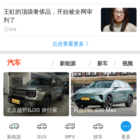
王虹的顶级奢侈品，开始被全网审
判了
516
点击查看更多
汽车
新能源
新车
视频
北京越野BJ30 旅行家
风云T9L 230 Max
新能源
SUV
MPV
轿车
更多