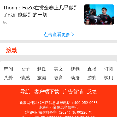
Thorin：FaZe在赏金赛上几乎做到
了他们能做到的一切
点击查看更多
滚动
奇闻
段子
趣图
美文
视频
直播
订阅
八卦
情感
旅游
教育
动漫
游戏
试用
导航
客户端下载
广告营销
反馈
新浪网违法和不良信息举报电话：400-052-0066
违法和不良信息举报中心
(京)网药械信息备字（2024）第 00220 号