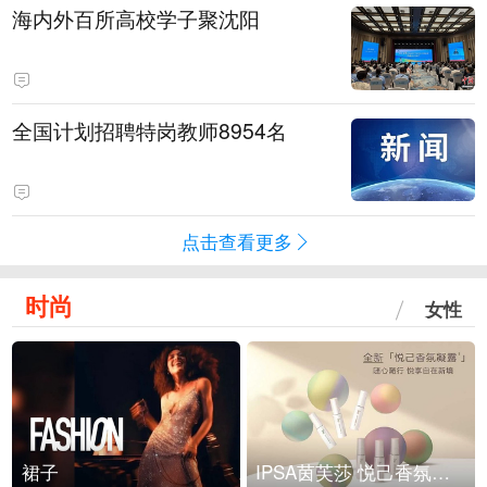
海内外百所高校学子聚沈阳
全国计划招聘特岗教师8954名
点击查看更多
时尚
女性
裙子
IPSA茵芙莎 悦己香氛凝露上市