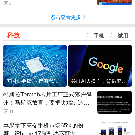
起来可以保值，小批量进一些货”
8
点击查看更多
科技
手机
试用
美国也要搞“国产替代”？先算清三笔账
谷歌AI大换血，背后究竟发生了什么？
特斯拉Terafab芯片工厂正式落户得
州！马斯克放言：要把尖端制造带
回美国
11
苹果拿下高端手机市场65%的份
额：iPhone 17系列功不可没