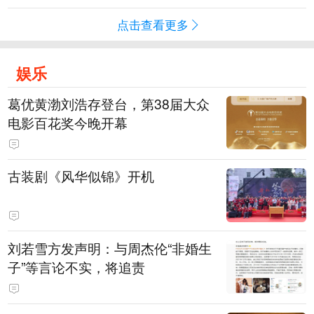
点击查看更多
娱乐
葛优黄渤刘浩存登台，第38届大众
电影百花奖今晚开幕
古装剧《风华似锦》开机
刘若雪方发声明：与周杰伦“非婚生
子”等言论不实，将追责