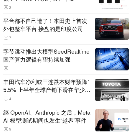
2
平台都不自己造了！本田史上首次
外包整车平台 接盘的是印度公司
7
字节跳动推出大模型SeedRealtime
国产算力逻辑有望持续加强
丰田汽车净利或三连跌本财年预降1
5.5% 上半年全球产销下滑在华少卖
14.3万辆
4
继 OpenAI、Anthropic 之后，Meta
AI 模型测试期间也发生“越界”事件
9