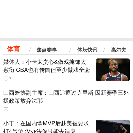
体育
焦点赛事
体坛快讯
高尔夫
媒体人：小卡太贪心&做戏掩饰太
敷衍 CBA也有传闻但至少做戏全套
7
山西篮协副主席：山西追逐过克里斯 因新赛季三外
援政策放弃法耶
小丁：在国内拿MVP后赴美被要求
打4号位 没办法你只能去适应