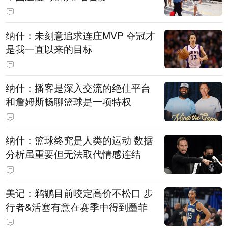
纳什：未刻意追求连庄MVP 夺冠才
是我一直以来的目标
纳什：播客是深入交流的绝佳平台
和詹姆斯畅聊篮球是一项特权
纳什：篮球终究是人类的运动 数据
分析虽重要但无法取代情感连结
美记：鹈鹕目前咬定高价不松口 步
行者&活塞有意在赛季中得到墨菲