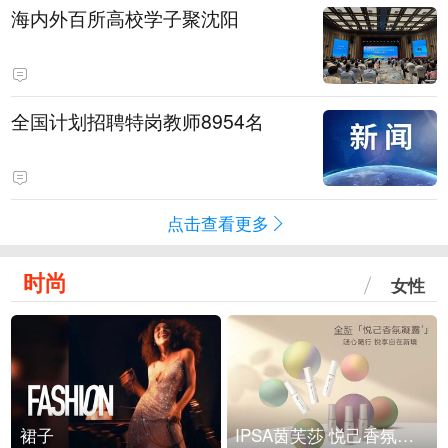
海内外百所高校学子聚沈阳
全国计划招聘特岗教师8954名
点击查看更多
时尚
女性
裙子
IPSA茵芙莎 悦己香氛凝露上市