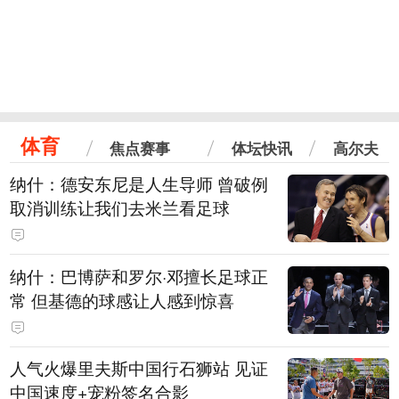
体育
焦点赛事
体坛快讯
高尔夫
纳什：德安东尼是人生导师 曾破例
取消训练让我们去米兰看足球
纳什：巴博萨和罗尔·邓擅长足球正
常 但基德的球感让人感到惊喜
人气火爆里夫斯中国行石狮站 见证
中国速度+宠粉签名合影