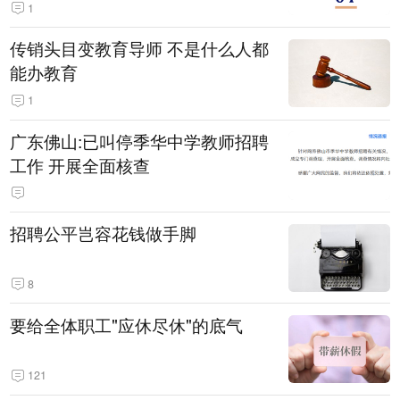
1
传销头目变教育导师 不是什么人都
能办教育
1
广东佛山:已叫停季华中学教师招聘
工作 开展全面核查
招聘公平岂容花钱做手脚
8
要给全体职工"应休尽休"的底气
121