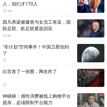
人，咱们才170人
151
因凡蒂诺被爆曾与女员工有染，国
际足联、欧足联紧急回应
53
“非计划”空间事件！中国卫星拍到
了
白宫发了一张图，网友炸了
钟睒睒：感性消费被线上购物平台
扼杀，必须限制平台能力