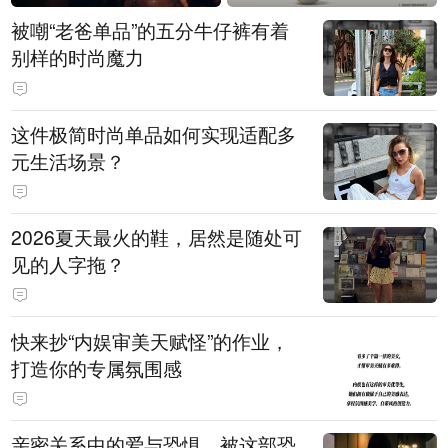
被嘲“老爸单品”的五分牛仔裤有着
别样的时尚魔力
这件极简时尚单品如何实现适配多
元生活场景？
2026夏天最火的鞋，居然是随处可
见的人字拖？
快来抄“内娱审美天赋怪”的作业，
打造你的专属氛围感
亲密关系中的爱与恐惧，被这部恐