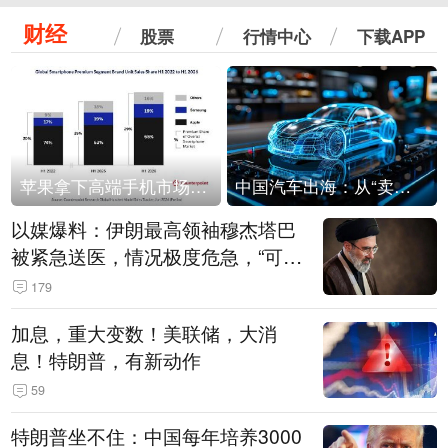
财经
股票
行情中心
下载APP
苹果拿下高端手机市场65%的份额：iPhone 17系列功不可没
中国汽车出海：从“卖出去”到“走进去”
以媒爆料：伊朗最高领袖穆杰塔巴
被紧急送医，情况极度危急，“可能
随时会死去”
179
加息，重大变数！美联储，大消
息！特朗普，有新动作
59
特朗普坐不住：中国每年培养3000