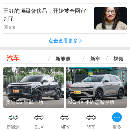
王虹的顶级奢侈品，开始被全网审
判了
516
点击查看更多
汽车
新能源
新车
视频
奥迪Q6 黑武士版
MG 4X 半固态智享版
新能源
SUV
MPV
轿车
更多