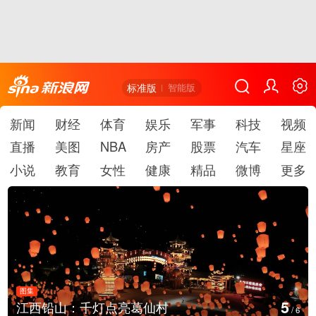
标准版
智能版
新闻
财经
体育
娱乐
军事
科技
视频
直播
美图
NBA
房产
股票
汽车
星座
小说
教育
女性
健康
精品
微博
更多
图集
6
上海：七彩稻田画迎最佳观赏期
/
6