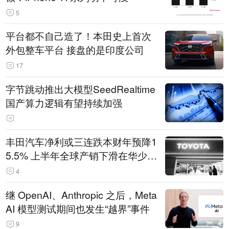
5
平台都不自己造了！本田史上首次
外包整车平台 接盘的是印度公司
17
字节跳动推出大模型SeedRealtime
国产算力逻辑有望持续加强
丰田汽车净利或三连跌本财年预降1
5.5% 上半年全球产销下滑在华少卖
14.3万辆
4
继 OpenAI、Anthropic 之后，Meta
AI 模型测试期间也发生“越界”事件
9