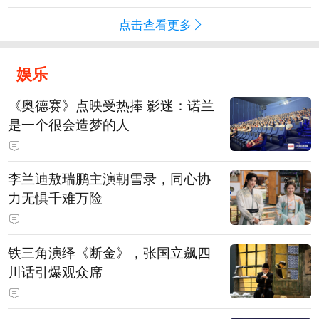
点击查看更多
娱乐
《奥德赛》点映受热捧 影迷：诺兰
是一个很会造梦的人
李兰迪敖瑞鹏主演朝雪录，同心协
力无惧千难万险
铁三角演绎《断金》，张国立飙四
川话引爆观众席