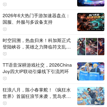
打造旗舰供电方案
2026年6大热门手游加速器盘点：
国服、外服与多设备支持
时空回溯，热血归来！科加斯正式
登陆峡谷，英雄之力降临符文乱
斗！
TT语音深耕游戏社交，2026China
Joy四大IP联动引爆线下引流闭环
狂浪八月，陈小春掌舵！《疯狂水
世界》首届狂浪节来袭，荒岛求生
直播即将开启