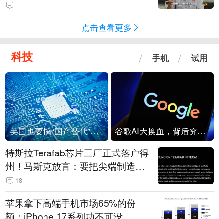
点击查看更多
科技
手机
试用
美国也要搞“国产替代”？先算清三笔账
谷歌AI大换血，背后究竟发生了什么？
特斯拉Terafab芯片工厂正式落户得
州！马斯克放言：要把尖端制造带
回美国
18
苹果拿下高端手机市场65%的份
额：iPhone 17系列功不可没