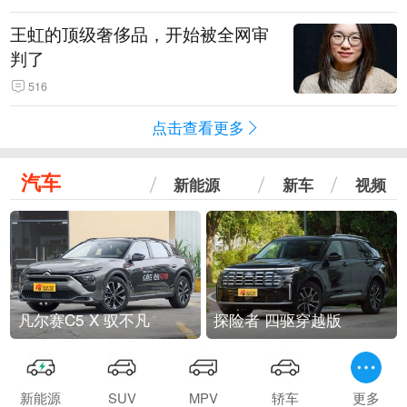
王虹的顶级奢侈品，开始被全网审
判了
516
点击查看更多
汽车
新能源
新车
视频
凡尔赛C5 X 驭不凡
探险者 四驱穿越版
新能源
SUV
MPV
轿车
更多