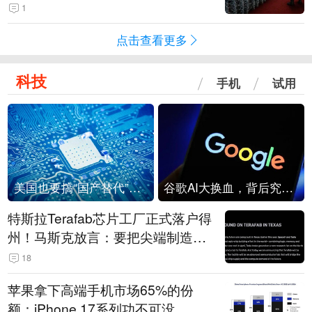
1
点击查看更多
科技
手机
试用
美国也要搞“国产替代”？先算清三笔账
谷歌AI大换血，背后究竟发生了什么？
特斯拉Terafab芯片工厂正式落户得
州！马斯克放言：要把尖端制造带
回美国
18
苹果拿下高端手机市场65%的份
额：iPhone 17系列功不可没