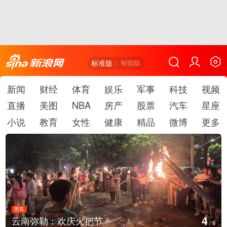
标准版
智能版
新闻
财经
体育
娱乐
军事
科技
视频
直播
美图
NBA
房产
股票
汽车
星座
小说
教育
女性
健康
精品
微博
更多
图集
5
云南弥勒：欢庆火把节
/
6