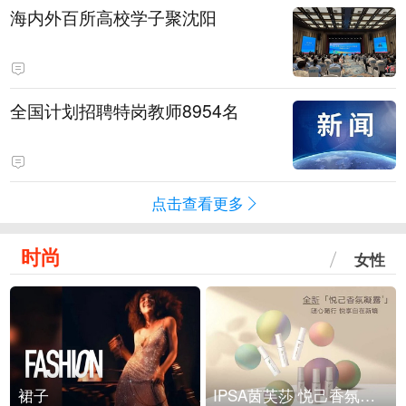
海内外百所高校学子聚沈阳
全国计划招聘特岗教师8954名
点击查看更多
时尚
女性
裙子
IPSA茵芙莎 悦己香氛凝露上市