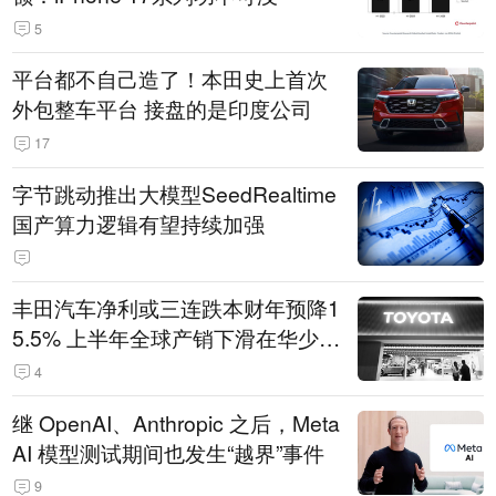
5
平台都不自己造了！本田史上首次
外包整车平台 接盘的是印度公司
17
字节跳动推出大模型SeedRealtime
国产算力逻辑有望持续加强
丰田汽车净利或三连跌本财年预降1
5.5% 上半年全球产销下滑在华少卖
14.3万辆
4
继 OpenAI、Anthropic 之后，Meta
AI 模型测试期间也发生“越界”事件
9