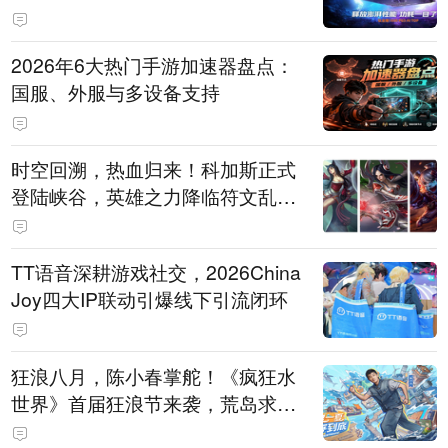
打造旗舰供电方案
2026年6大热门手游加速器盘点：
国服、外服与多设备支持
时空回溯，热血归来！科加斯正式
登陆峡谷，英雄之力降临符文乱
斗！
TT语音深耕游戏社交，2026China
Joy四大IP联动引爆线下引流闭环
狂浪八月，陈小春掌舵！《疯狂水
世界》首届狂浪节来袭，荒岛求生
直播即将开启