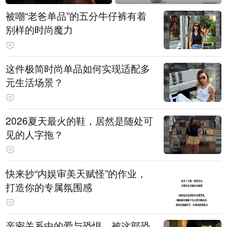
被嘲“老爸单品”的五分牛仔裤有着
别样的时尚魔力
这件极简时尚单品如何实现适配多
元生活场景？
2026夏天最火的鞋，居然是随处可
见的人字拖？
快来抄“内娱审美天赋怪”的作业，
打造你的专属氛围感
亲密关系中的爱与恐惧，被这部恐