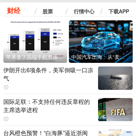
财经
股票
行情中心
下载APP
苹果拿下高端手机市场65%的份额：iPhone 17系列功不可没
中国汽车出海：从“卖出去”到“走进去”
伊朗开出6项条件，美军倒吸一口凉
气
国际足联：不支持任何违反章程的
主席选举进程
台风橙色预警！“白海豚”逼近浙闽