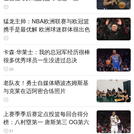
猛龙主帅：NBA欧洲联赛与欧冠篮
携手是最优解 欧洲球迷群体很出色
卡森·华莱士：我的总冠军经历很棒
很多优秀球员一生没进过总决
20
老队友！勇士自媒体晒波杰姆斯基
与克莱在迈阿密合练照片
上赛季季后赛定点投篮每回合得分
榜：八村塁第一 唐斯第三 OG第六
21