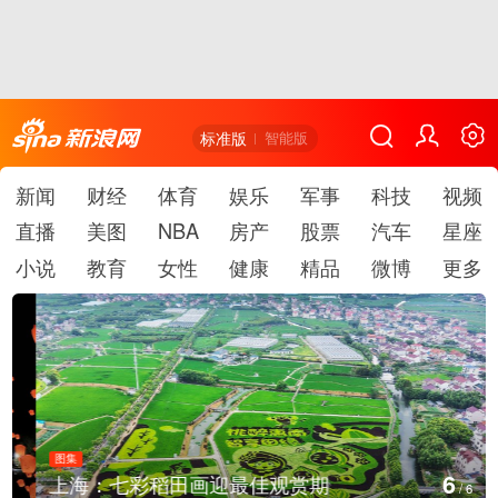
标准版
智能版
新闻
财经
体育
娱乐
军事
科技
视频
直播
美图
NBA
房产
股票
汽车
星座
小说
教育
女性
健康
精品
微博
更多
图集
6
上海：七彩稻田画迎最佳观赏期
/
6