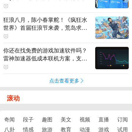
狂浪八月，陈小春掌舵！《疯狂水
世界》首届狂浪节来袭，荒岛求生
直播即将开启
你还在找免费的游戏加速软件吗？
雷神加速器低成本联机方案，支持
免费试用
点击查看更多
滚动
奇闻
段子
趣图
美文
视频
直播
订阅
八卦
情感
旅游
教育
动漫
游戏
试用