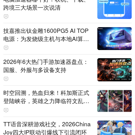
跨境三大场景一次说清
技嘉推出钛金雕1600PG5 AI TOP
电源：为发烧级主机与本地AI算力
打造旗舰供电方案
2026年6大热门手游加速器盘点：
国服、外服与多设备支持
时空回溯，热血归来！科加斯正式
登陆峡谷，英雄之力降临符文乱
斗！
TT语音深耕游戏社交，2026China
Joy四大IP联动引爆线下引流闭环