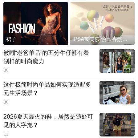
裙子
IPSA茵芙莎 悦己香氛凝露上市
被嘲“老爸单品”的五分牛仔裤有着
别样的时尚魔力
这件极简时尚单品如何实现适配多
元生活场景？
2026夏天最火的鞋，居然是随处可
见的人字拖？