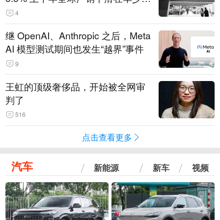
14.3万辆
4
继 OpenAI、Anthropic 之后，Meta
AI 模型测试期间也发生“越界”事件
9
王虹的顶级奢侈品，开始被全网审
判了
516
点击查看更多
汽车
新能源
新车
视频