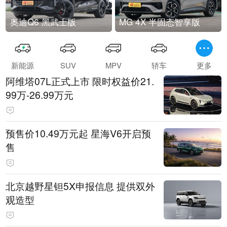
奥迪Q6 黑武士版
MG 4X 半固态智享版
新能源
SUV
MPV
轿车
更多
阿维塔07L正式上市 限时权益价21.
99万-26.99万元
预售价10.49万元起 星海V6开启预
售
北京越野星钽5X申报信息 提供双外
观造型