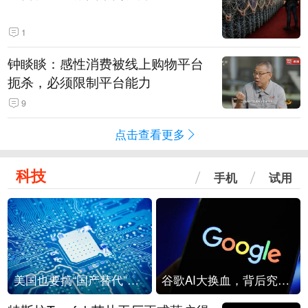
1
钟睒睒：感性消费被线上购物平台
扼杀，必须限制平台能力
9
点击查看更多
科技
手机
试用
美国也要搞“国产替代”？先算清三笔账
谷歌AI大换血，背后究竟发生了什么？