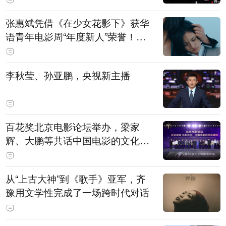
张惠斌凭借《在少女花影下》获华
语青年电影周“年度新人”荣誉！该
电影全程在广州取景，采用粤语对
白，主演均为广州本土演员
李秋莹、孙亚鹏，央视新主播
百花奖北京电影论坛举办，梁家
辉、大鹏等共话中国电影的文化建
构
从“上古大神”到《歌手》亚军，齐
豫用文学性完成了一场跨时代对话