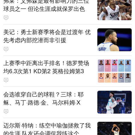
弗莱：艾弗森是最有影响力的三位
球员之一 但论生涯成就保罗出色
美记：勇士新赛季将会是过渡年 优
先考虑内部挖潜而非引援
上赛季中距离出手排名！德罗赞场
均6.3次第1 KD第2 英格拉姆第3
会选谁穿自己的球鞋？三球：耶
稣、马丁·路德·金、马尔科姆·X
迈尔斯·特纳：练空中瑜伽拯救了我
的生涯 队友还会调侃我练这个