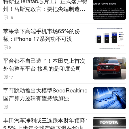
特斯拉Terafab芯片工厂正式落户得
州！马斯克放言：要把尖端制造带
回美国
18
苹果拿下高端手机市场65%的份
额：iPhone 17系列功不可没
5
平台都不自己造了！本田史上首次
外包整车平台 接盘的是印度公司
17
字节跳动推出大模型SeedRealtime
国产算力逻辑有望持续加强
丰田汽车净利或三连跌本财年预降1
5.5% 上半年全球产销下滑在华少卖