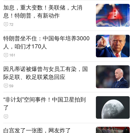
加息，重大变数！美联储，大消
息！特朗普，有新动作
72
特朗普坐不住：中国每年培养3000
人，咱们才170人
161
因凡蒂诺被爆曾与女员工有染，国
际足联、欧足联紧急回应
59
“非计划”空间事件！中国卫星拍到
了
白宫发了一张图，网友炸了