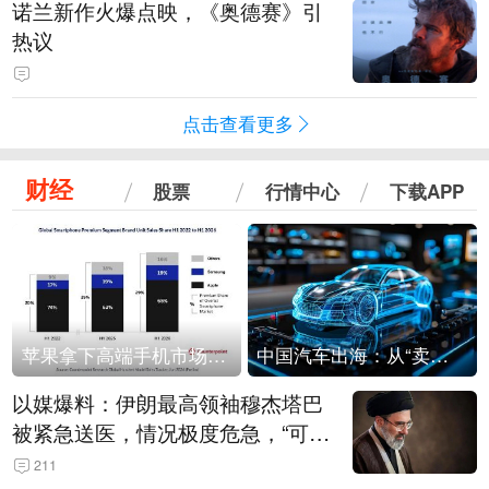
诺兰新作火爆点映，《奥德赛》引
热议
点击查看更多
财经
股票
行情中心
下载APP
苹果拿下高端手机市场65%的份额：iPhone 17系列功不可没
中国汽车出海：从“卖出去”到“走进去”
以媒爆料：伊朗最高领袖穆杰塔巴
被紧急送医，情况极度危急，“可能
随时会死去”
211