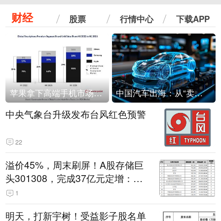
财经
股票
行情中心
下载APP
苹果拿下高端手机市场65%的份额：iPhone 17系列功不可没
中国汽车出海：从“卖出去”到“走进去”
中央气象台升级发布台风红色预警
22
溢价45%，周末刷屏！A股存储巨
头301308，完成37亿元定增：现
价386.6元，定增价560元
1
明天，打新宇树！受益影子股名单