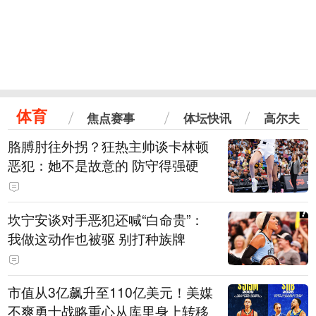
体育
焦点赛事
体坛快讯
高尔夫
胳膊肘往外拐？狂热主帅谈卡林顿
恶犯：她不是故意的 防守得强硬
坎宁安谈对手恶犯还喊“白命贵”：
我做这动作也被驱 别打种族牌
市值从3亿飙升至110亿美元！美媒
不爽勇士战略重心从库里身上转移