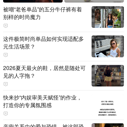
被嘲“老爸单品”的五分牛仔裤有着
别样的时尚魔力
这件极简时尚单品如何实现适配多
元生活场景？
2026夏天最火的鞋，居然是随处可
见的人字拖？
快来抄“内娱审美天赋怪”的作业，
打造你的专属氛围感
亲密关系中的爱与恐惧，被这部恐