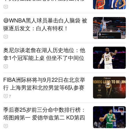
😅WNBA黑人球员暴击白人脑袋 被
驱逐后发文：白人有特权！
奥尼尔谈老詹在湖人历史地位：他
拿1个冠军能上桌 但坐不了中间位
FIBA洲际杯将与9月22日在北京举
行 上海男篮和北控男篮等6队参赛
7
季后赛25岁前三分命中数排行榜：
塔图姆第一 爱德华兹第二 KD第四