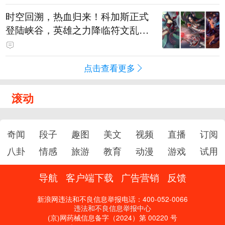
时空回溯，热血归来！科加斯正式
登陆峡谷，英雄之力降临符文乱
斗！
点击查看更多
滚动
奇闻
段子
趣图
美文
视频
直播
订阅
八卦
情感
旅游
教育
动漫
游戏
试用
导航
客户端下载
广告营销
反馈
新浪网违法和不良信息举报电话：400-052-0066
违法和不良信息举报中心
(京)网药械信息备字（2024）第 00220 号