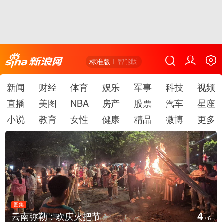
标准版
智能版
新闻
财经
体育
娱乐
军事
科技
视频
直播
美图
NBA
房产
股票
汽车
星座
小说
教育
女性
健康
精品
微博
更多
图集
4
云南弥勒：欢庆火把节
/
6