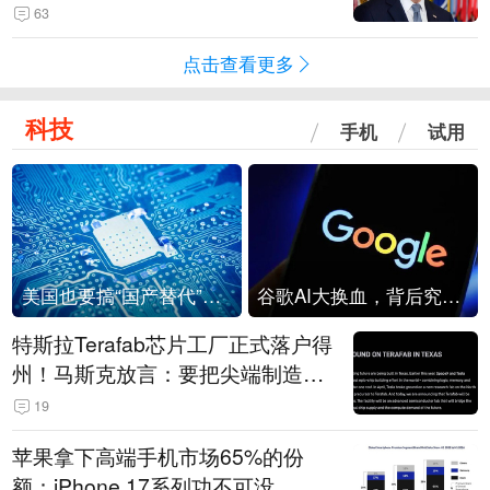
63
点击查看更多
科技
手机
试用
美国也要搞“国产替代”？先算清三笔账
谷歌AI大换血，背后究竟发生了什么？
特斯拉Terafab芯片工厂正式落户得
州！马斯克放言：要把尖端制造带
回美国
19
苹果拿下高端手机市场65%的份
额：iPhone 17系列功不可没