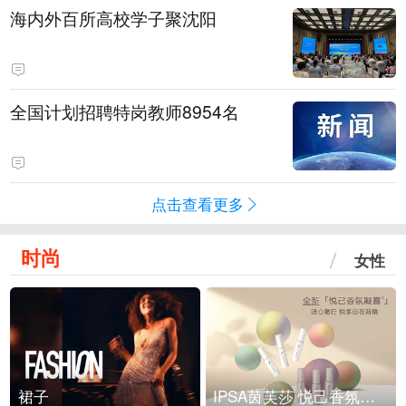
海内外百所高校学子聚沈阳
全国计划招聘特岗教师8954名
点击查看更多
时尚
女性
裙子
IPSA茵芙莎 悦己香氛凝露上市