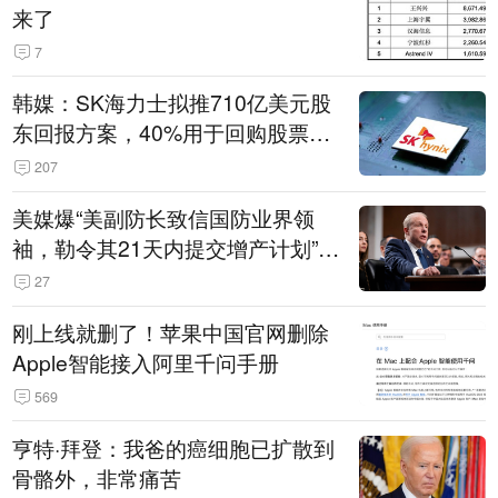
来了
7
韩媒：SK海力士拟推710亿美元股
东回报方案，40%用于回购股票，
相当于美股发行规模
207
美媒爆“美副防长致信国防业界领
袖，勒令其21天内提交增产计划”，
五角大楼回应
27
刚上线就删了！苹果中国官网删除
Apple智能接入阿里千问手册
569
亨特·拜登：我爸的癌细胞已扩散到
骨骼外，非常痛苦