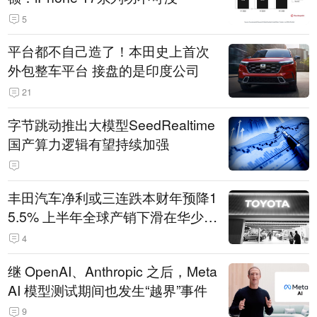
5
平台都不自己造了！本田史上首次
外包整车平台 接盘的是印度公司
21
字节跳动推出大模型SeedRealtime
国产算力逻辑有望持续加强
丰田汽车净利或三连跌本财年预降1
5.5% 上半年全球产销下滑在华少卖
14.3万辆
4
继 OpenAI、Anthropic 之后，Meta
AI 模型测试期间也发生“越界”事件
9