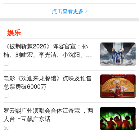
点击查看更多
娱乐
《披荆斩棘2026》阵容官宣：孙
楠、刘畊宏、李光洁、小沈阳、余
文乐、王传君等28位艺人
电影《欢迎来龙餐馆》点映及预售
总票房破6000万
罗云熙广州演唱会合体江奇霖 ，两
人台上互飙广东话