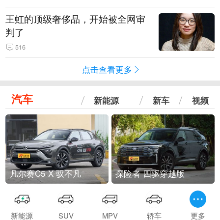
王虹的顶级奢侈品，开始被全网审
判了
516
点击查看更多
汽车
新能源
新车
视频
凡尔赛C5 X 驭不凡
探险者 四驱穿越版
新能源
SUV
MPV
轿车
更多