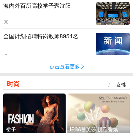
海内外百所高校学子聚沈阳
全国计划招聘特岗教师8954名
点击查看更多
时尚
女性
裙子
IPSA茵芙莎 悦己香氛凝露上市