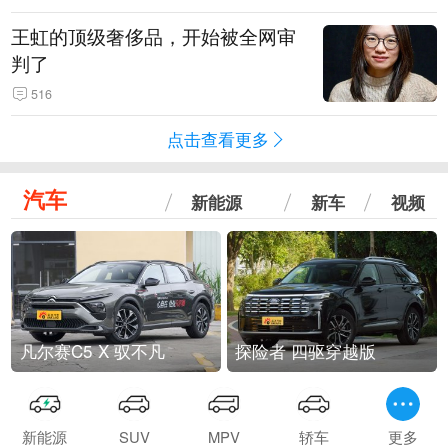
王虹的顶级奢侈品，开始被全网审
判了
516
点击查看更多
汽车
新能源
新车
视频
凡尔赛C5 X 驭不凡
探险者 四驱穿越版
新能源
SUV
MPV
轿车
更多