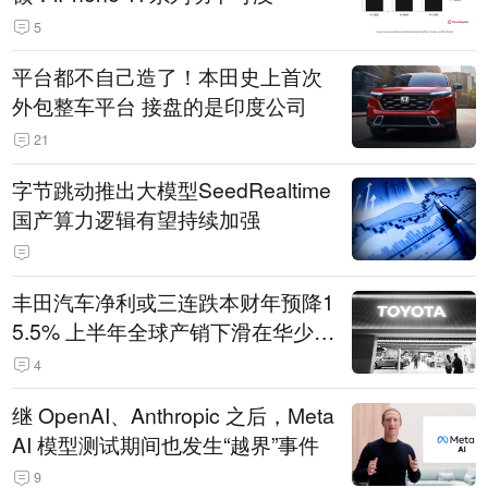
5
平台都不自己造了！本田史上首次
外包整车平台 接盘的是印度公司
21
字节跳动推出大模型SeedRealtime
国产算力逻辑有望持续加强
丰田汽车净利或三连跌本财年预降1
5.5% 上半年全球产销下滑在华少卖
14.3万辆
4
继 OpenAI、Anthropic 之后，Meta
AI 模型测试期间也发生“越界”事件
9