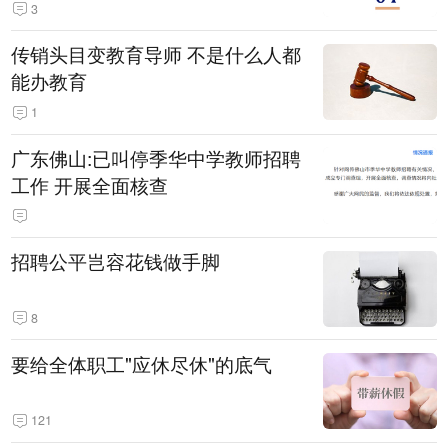
3
传销头目变教育导师 不是什么人都
能办教育
1
广东佛山:已叫停季华中学教师招聘
工作 开展全面核查
招聘公平岂容花钱做手脚
8
要给全体职工"应休尽休"的底气
121