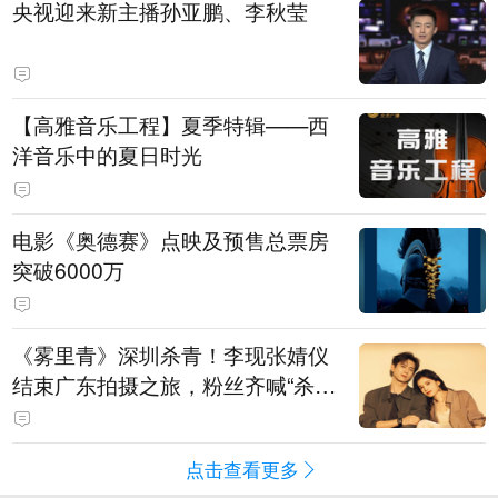
央视迎来新主播孙亚鹏、李秋莹
【高雅音乐工程】夏季特辑——西
洋音乐中的夏日时光
电影《奥德赛》点映及预售总票房
突破6000万
《雾里青》深圳杀青！李现张婧仪
结束广东拍摄之旅，粉丝齐喊“杀青
快乐”
点击查看更多