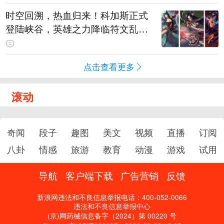
时空回溯，热血归来！科加斯正式
登陆峡谷，英雄之力降临符文乱
斗！
点击查看更多
滚动
奇闻
段子
趣图
美文
视频
直播
订阅
八卦
情感
旅游
教育
动漫
游戏
试用
导航
客户端下载
广告营销
反馈
新浪网违法和不良信息举报电话：400-052-0066
违法和不良信息举报中心
(京)网药械信息备字（2024）第 00220 号