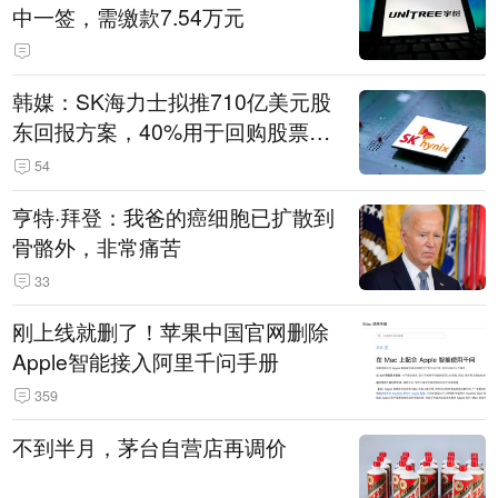
中一签，需缴款7.54万元
韩媒：SK海力士拟推710亿美元股
东回报方案，40%用于回购股票，
相当于美股发行规模
54
亨特·拜登：我爸的癌细胞已扩散到
骨骼外，非常痛苦
33
刚上线就删了！苹果中国官网删除
Apple智能接入阿里千问手册
359
不到半月，茅台自营店再调价