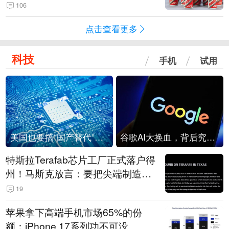
106
点击查看更多
科技
手机
试用
美国也要搞“国产替代”？先算清三笔账
谷歌AI大换血，背后究竟发生了什么？
特斯拉Terafab芯片工厂正式落户得
州！马斯克放言：要把尖端制造带
回美国
19
苹果拿下高端手机市场65%的份
额：iPhone 17系列功不可没