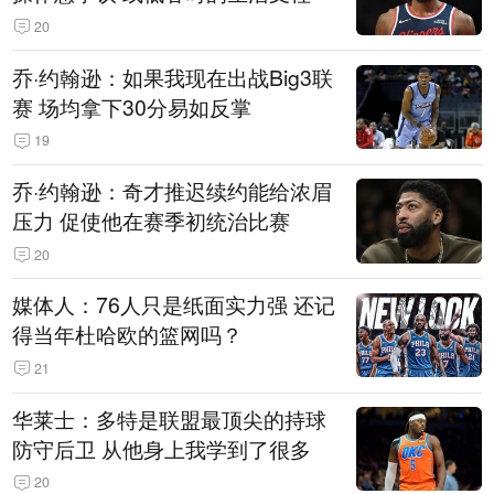
20
乔·约翰逊：如果我现在出战Big3联
赛 场均拿下30分易如反掌
19
乔·约翰逊：奇才推迟续约能给浓眉
压力 促使他在赛季初统治比赛
20
媒体人：76人只是纸面实力强 还记
得当年杜哈欧的篮网吗？
21
华莱士：多特是联盟最顶尖的持球
防守后卫 从他身上我学到了很多
20