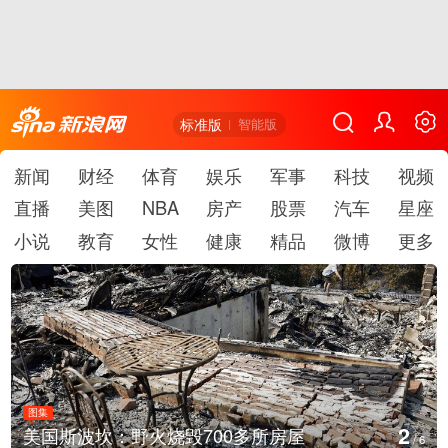
标准版
智能版
新闻
财经
体育
娱乐
军事
科技
视频
直播
美图
NBA
房产
股票
汽车
星座
小说
教育
女性
健康
精品
微博
更多
图集
2
美国斯波坎：野火烧毁700多所房屋
/
6