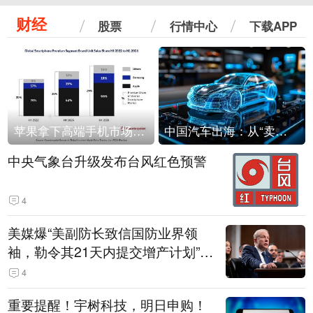
财经
股票
行情中心
下载APP
苹果拿下高端手机市场65%的份额：iPhone 17系列功不可没
中国汽车出海：从“卖出去”到“走进去”
中央气象台升级发布台风红色预警
4
美媒爆“美副防长致信国防业界领
袖，勒令其21天内提交增产计划”，
五角大楼回应
4
重要提醒！宇树科技，明日申购！