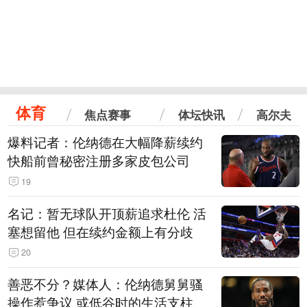
体育
焦点赛事
体坛快讯
高尔夫
爆料记者：伦纳德在大幅降薪续约
快船前曾秘密注册多家皮包公司
19
名记：暂无球队开顶薪追求杜伦 活
塞想留他 但在续约金额上有分歧
20
善恶不分？媒体人：伦纳德舅舅骚
操作惹争议 或低谷时的生活支柱