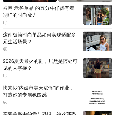
被嘲“老爸单品”的五分牛仔裤有着
别样的时尚魔力
这件极简时尚单品如何实现适配多
元生活场景？
2026夏天最火的鞋，居然是随处可
见的人字拖？
快来抄“内娱审美天赋怪”的作业，
打造你的专属氛围感
亲密关系中的爱与恐惧，被这部恐