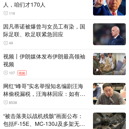
人，咱们才170人
116
因凡蒂诺被爆曾与女员工有染，国
际足联、欧足联紧急回应
49
视频丨伊朗媒体发布伊朗最高领袖
视频
107
视频
网红“峰哥”实名举报知名编剧汪海
林偷税漏税，汪海林回应：如有违
法行为，相关机构自会进行评判和
8538
处理
“被击落美以战机残骸”画面公布：
包括F-15E、MC-130J及多架无人