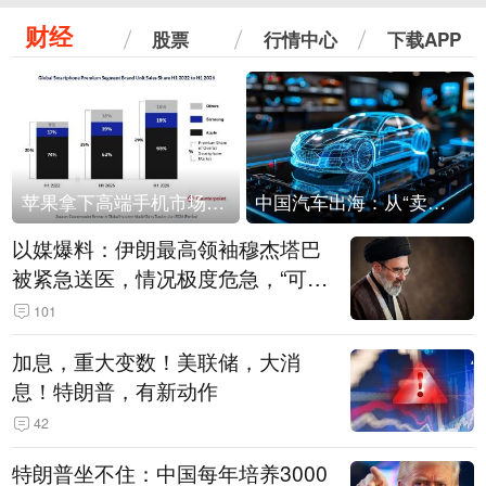
财经
股票
行情中心
下载APP
苹果拿下高端手机市场65%的份额：iPhone 17系列功不可没
中国汽车出海：从“卖出去”到“走进去”
以媒爆料：伊朗最高领袖穆杰塔巴
被紧急送医，情况极度危急，“可能
随时会死去”
101
加息，重大变数！美联储，大消
息！特朗普，有新动作
42
特朗普坐不住：中国每年培养3000