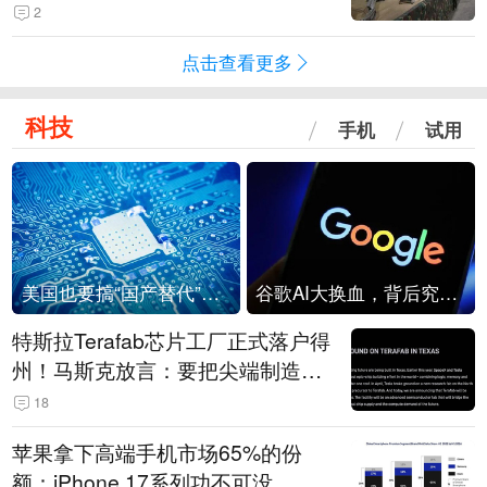
机
2
点击查看更多
科技
手机
试用
美国也要搞“国产替代”？先算清三笔账
谷歌AI大换血，背后究竟发生了什么？
特斯拉Terafab芯片工厂正式落户得
州！马斯克放言：要把尖端制造带
回美国
18
苹果拿下高端手机市场65%的份
额：iPhone 17系列功不可没