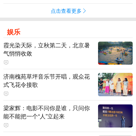
点击查看更多
娱乐
霞光染天际，立秋第二天，北京暑
气悄悄收敛
济南槐苑草坪音乐节开唱，观众花
式飞花令接歌
梁家辉：电影不问你是谁，只问你
能不能把一个“人”立起来