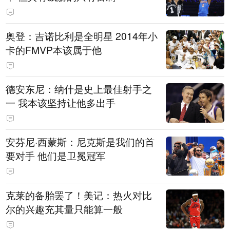
奥登：吉诺比利是全明星 2014年小
卡的FMVP本该属于他
德安东尼：纳什是史上最佳射手之
一 我本该坚持让他多出手
安芬尼·西蒙斯：尼克斯是我们的首
要对手 他们是卫冕冠军
克莱的备胎罢了！美记：热火对比
尔的兴趣充其量只能算一般