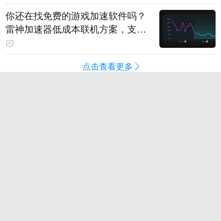
你还在找免费的游戏加速软件吗？
雷神加速器低成本联机方案，支持
免费试用
点击查看更多
滚动
奇闻
段子
趣图
美文
视频
直播
订阅
八卦
情感
旅游
教育
动漫
游戏
试用
导航
客户端下载
广告营销
反馈
新浪网违法和不良信息举报电话：400-052-0066
违法和不良信息举报中心
(京)网药械信息备字（2024）第 00220 号