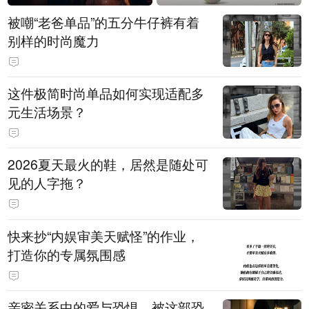
被嘲“老爸单品”的五分牛仔裤有着
别样的时尚魔力
这件极简时尚单品如何实现适配多
元生活场景？
2026夏天最火的鞋，居然是随处可
见的人字拖？
快来抄“内娱审美天赋怪”的作业，
打造你的专属氛围感
亲密关系中的爱与恐惧，被这部恐