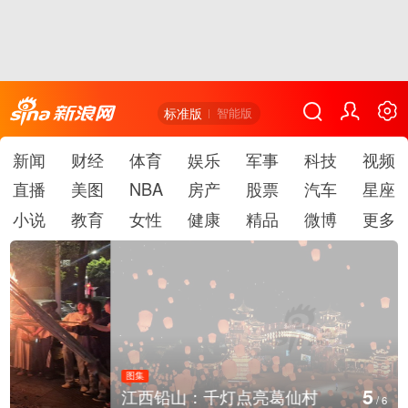
标准版
智能版
新闻
财经
体育
娱乐
军事
科技
视频
直播
美图
NBA
房产
股票
汽车
星座
小说
教育
女性
健康
精品
微博
更多
图集
5
江西铅山：千灯点亮葛仙村
/
6