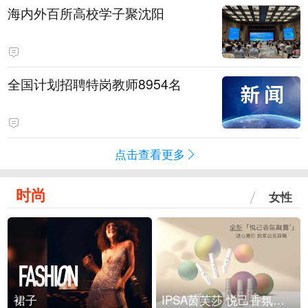
海内外百所高校学子聚沈阳
全国计划招聘特岗教师8954名
点击查看更多
时尚
女性
裙子
IPSA茵芙莎 悦己香氛凝露上市