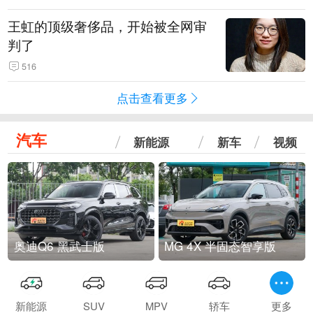
王虹的顶级奢侈品，开始被全网审
判了
516
点击查看更多
汽车
新能源
新车
视频
奥迪Q6 黑武士版
MG 4X 半固态智享版
新能源
SUV
MPV
轿车
更多