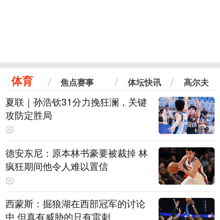
体育
焦点赛事
体坛快讯
高尔夫
夏联｜孙浩钦31分力挽狂澜，关键
攻防定胜局
德安东尼：原本林书豪要被裁掉 林
疯狂期间他令人难以置信
西蒙斯：掘狼湖在西部冠军的讨论
中 但真有威胁的只有雷刺