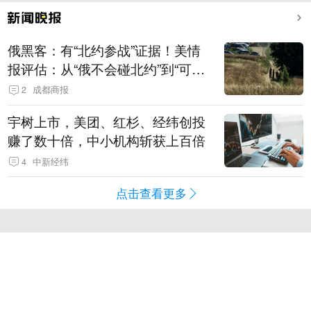
俄黑客：有“北约参战”证据！美情
报评估：从“俄不会碰北约”到“可能
发动有限攻击”
2
成都商报
宇树上市，美团、红杉、经纬创投
赚了数十倍，中小机构斩获上百倍
4
中新经纬
点击查看更多