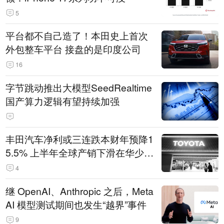
5
平台都不自己造了！本田史上首次
外包整车平台 接盘的是印度公司
16
字节跳动推出大模型SeedRealtime
国产算力逻辑有望持续加强
丰田汽车净利或三连跌本财年预降1
5.5% 上半年全球产销下滑在华少卖
14.3万辆
4
继 OpenAI、Anthropic 之后，Meta
AI 模型测试期间也发生“越界”事件
9