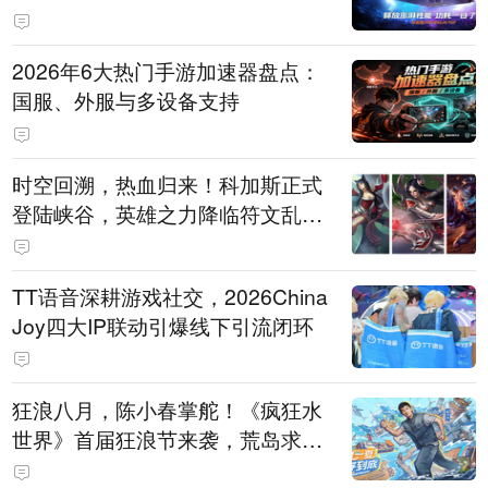
打造旗舰供电方案
2026年6大热门手游加速器盘点：
国服、外服与多设备支持
时空回溯，热血归来！科加斯正式
登陆峡谷，英雄之力降临符文乱
斗！
TT语音深耕游戏社交，2026China
Joy四大IP联动引爆线下引流闭环
狂浪八月，陈小春掌舵！《疯狂水
世界》首届狂浪节来袭，荒岛求生
直播即将开启