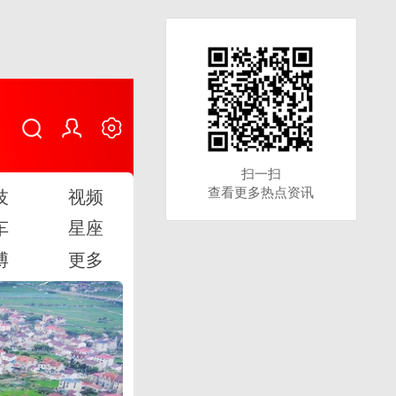
扫一扫
扫一扫
查看更多热点资讯
查看更多热点资讯
技
视频
车
星座
博
更多