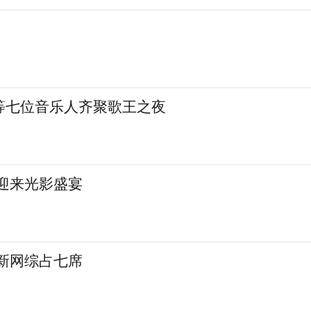
等七位音乐人齐聚歌王之夜
城迎来光影盛宴
 新网综占七席