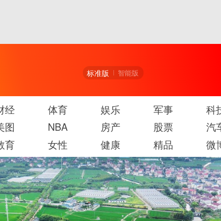
标准版
智能版
财经
体育
娱乐
军事
科
美图
NBA
房产
股票
汽
教育
女性
健康
精品
微