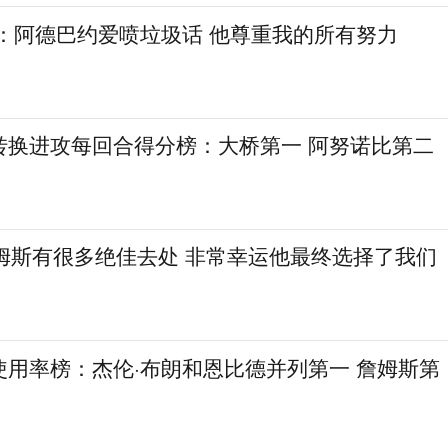
尔：阿德巴约爱喷垃圾话 他尊重我的所有努力
转换进攻每回合得分榜：大桥第一 阿努诺比第二
詹姆斯有很多绝佳去处 非常幸运他最终选择了我们
使用率榜：杰伦·布朗和恩比德并列第一 詹姆斯第