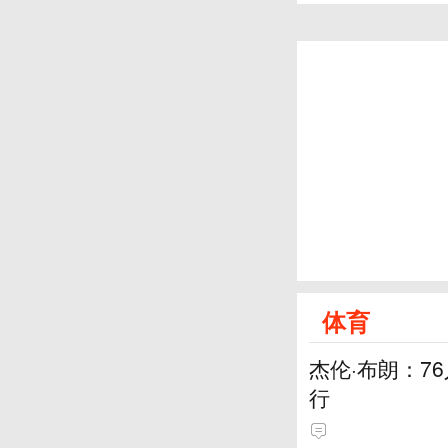
体育
杰伦·布朗：7
行