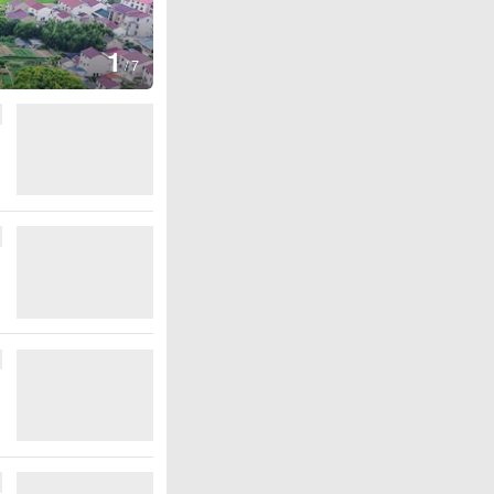
图集
2
德国：巴特施瓦尔巴赫森林野火
/
7