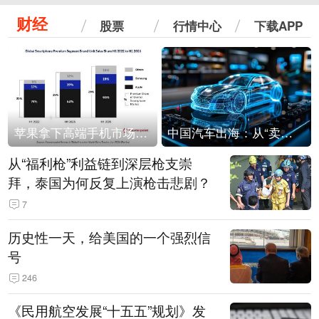
财经
股票
行情中心
下载APP
苹果拿下高端手机市场65%的份额：iPhone 17系列功不可没
中国汽车出海：从“卖出去”到“走进去”
从“福利枪”利益链到深层枪支崇
拜，泰国为何反复上演枪击悲剧？
7
历史性一天，给美国的一个强烈信
号
246
《民用航空发展“十五五”规划》发