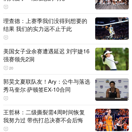
理查德：上赛季我们没得到想要的
结果 我们的实力远不止于此
美国女子业余赛遭遇延迟 刘宇婕16
强赛领先2洞
20
郭昊文夏联队友！Ary：公牛与落选
秀马奎尔·萨顿签EX-10合同
王哲林：二级撕裂需4周时间恢复
我努力过 带伤打总决赛不会后悔