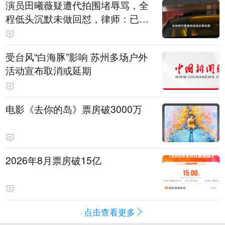
演员田曦薇疑遭代拍围堵辱骂，全
程低头沉默未做回怼，律师：已超
出公众人物应容忍的合理界限
受台风“白海豚”影响 苏州多场户外
活动宣布取消或延期
电影《去你的岛》票房破3000万
2026年8月票房破15亿
点击查看更多