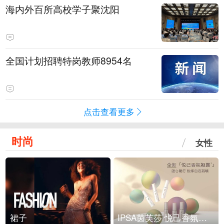
海内外百所高校学子聚沈阳
全国计划招聘特岗教师8954名
点击查看更多
时尚
女性
裙子
IPSA茵芙莎 悦己香氛凝露上市