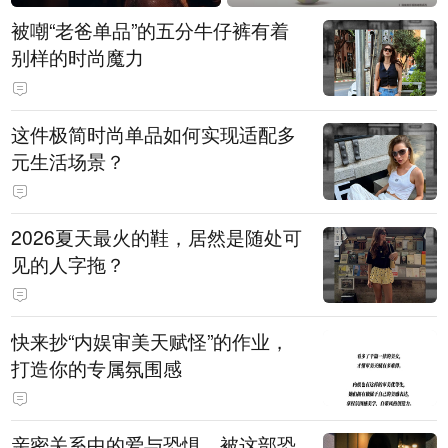
被嘲“老爸单品”的五分牛仔裤有着
别样的时尚魔力
这件极简时尚单品如何实现适配多
元生活场景？
2026夏天最火的鞋，居然是随处可
见的人字拖？
快来抄“内娱审美天赋怪”的作业，
打造你的专属氛围感
亲密关系中的爱与恐惧，被这部恐