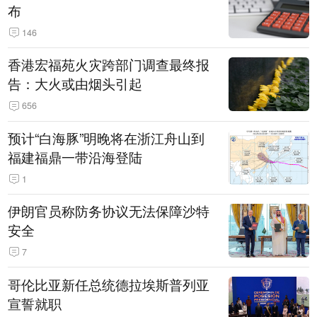
布
146
香港宏福苑火灾跨部门调查最终报
告：大火或由烟头引起
656
预计“白海豚”明晚将在浙江舟山到
福建福鼎一带沿海登陆
1
伊朗官员称防务协议无法保障沙特
安全
7
哥伦比亚新任总统德拉埃斯普列亚
宣誓就职