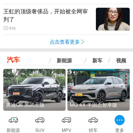
王虹的顶级奢侈品，开始被全网审
判了
516
点击查看更多
汽车
新能源
新车
视频
奥迪Q6 黑武士版
MG 4X 半固态智享版
新能源
SUV
MPV
轿车
更多