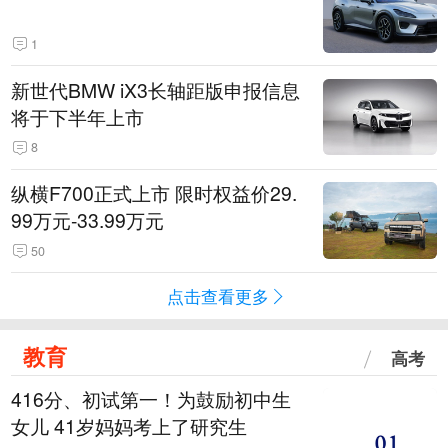
1
新世代BMW iX3长轴距版申报信息
将于下半年上市
8
纵横F700正式上市 限时权益价29.
99万元-33.99万元
50
点击查看更多
教育
高考
416分、初试第一！为鼓励初中生
女儿 41岁妈妈考上了研究生