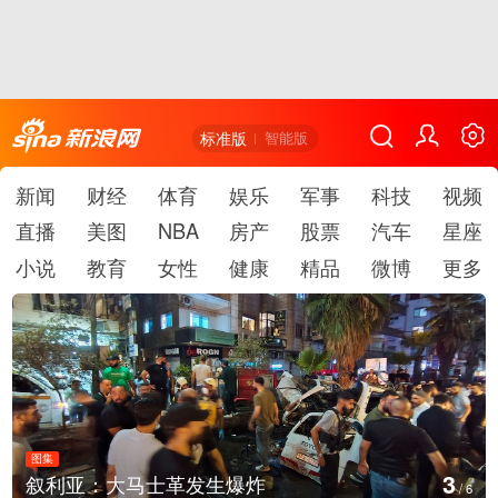
标准版
智能版
新闻
财经
体育
娱乐
军事
科技
视频
直播
美图
NBA
房产
股票
汽车
星座
小说
教育
女性
健康
精品
微博
更多
图集
4
叙利亚：大马士革发生爆炸
/
6