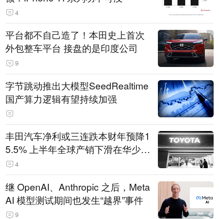
4
平台都不自己造了！本田史上首次
外包整车平台 接盘的是印度公司
9
字节跳动推出大模型SeedRealtime
国产算力逻辑有望持续加强
丰田汽车净利或三连跌本财年预降1
5.5% 上半年全球产销下滑在华少卖
14.3万辆
4
继 OpenAI、Anthropic 之后，Meta
AI 模型测试期间也发生“越界”事件
9