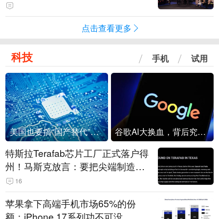
点击查看更多
科技
手机
试用
美国也要搞“国产替代”？先算清三笔账
谷歌AI大换血，背后究竟发生了什么？
特斯拉Terafab芯片工厂正式落户得
州！马斯克放言：要把尖端制造带
回美国
16
苹果拿下高端手机市场65%的份
额：iPhone 17系列功不可没