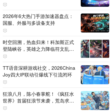
打造旗舰供电方案
2026年6大热门手游加速器盘点：
国服、外服与多设备支持
时空回溯，热血归来！科加斯正式
登陆峡谷，英雄之力降临符文乱
斗！
TT语音深耕游戏社交，2026China
Joy四大IP联动引爆线下引流闭环
狂浪八月，陈小春掌舵！《疯狂水
世界》首届狂浪节来袭，荒岛求生
直播即将开启