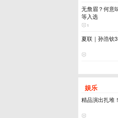
无詹眉？何意
等入选
1
夏联｜孙浩钦
娱乐
精品演出扎堆