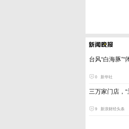
台风“白海豚”
0
新华社
三万家门店，“
9
新浪财经头条