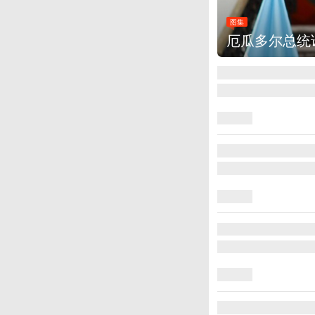
图集
厄瓜多尔总统