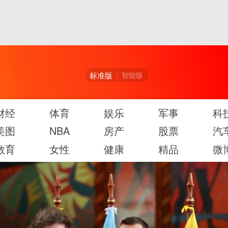
标准版
智能版
财经
体育
娱乐
军事
科
美图
NBA
房产
股票
汽
教育
女性
健康
精品
微