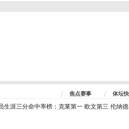
焦点赛事
体坛快
球员生涯三分命中率榜：克莱第一 欧文第三 伦纳德