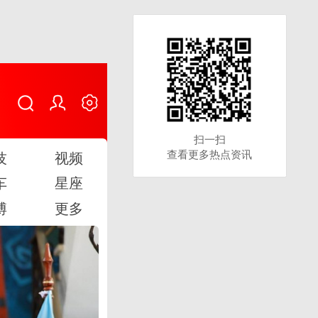
扫一扫
扫一扫
查看更多热点资讯
查看更多热点资讯
技
视频
车
星座
博
更多