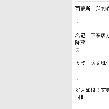
西蒙斯：我的欢
名记：下季唐斯
降薪
奥登：防文班
岁月如梭！艾
同框