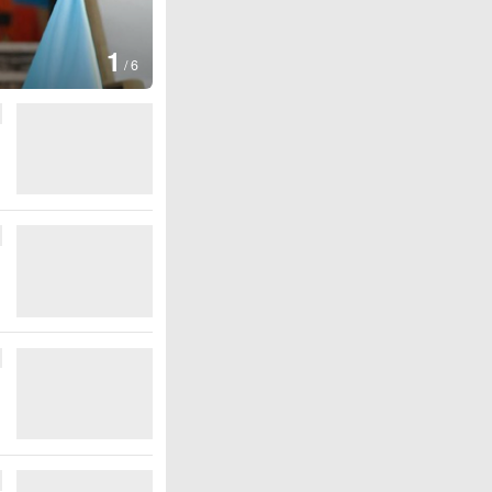
1
/
6