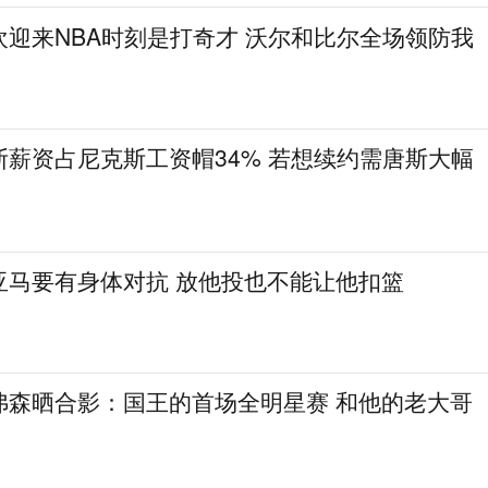
迎来NBA时刻是打奇才 沃尔和比尔全场领防我
薪资占尼克斯工资帽34% 若想续约需唐斯大幅
亚马要有身体对抗 放他投也不能让他扣篮
弗森晒合影：国王的首场全明星赛 和他的老大哥