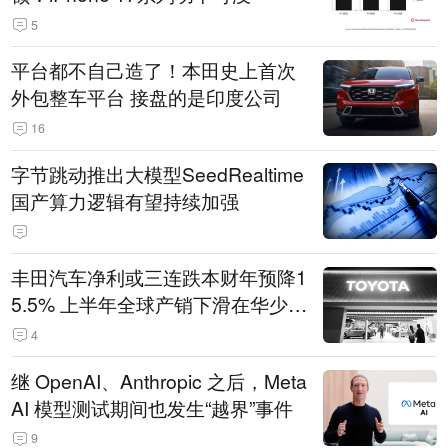
5
平台都不自己造了！本田史上首次
外包整车平台 接盘的是印度公司
16
字节跳动推出大模型SeedRealtime
国产算力逻辑有望持续加强
丰田汽车净利或三连跌本财年预降1
5.5% 上半年全球产销下滑在华少卖
14.3万辆
4
继 OpenAI、Anthropic 之后，Meta
AI 模型测试期间也发生“越界”事件
9