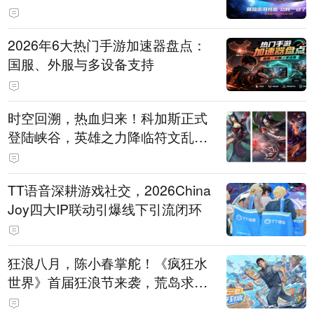
打造旗舰供电方案
2026年6大热门手游加速器盘点：
国服、外服与多设备支持
时空回溯，热血归来！科加斯正式
登陆峡谷，英雄之力降临符文乱
斗！
TT语音深耕游戏社交，2026China
Joy四大IP联动引爆线下引流闭环
狂浪八月，陈小春掌舵！《疯狂水
世界》首届狂浪节来袭，荒岛求生
直播即将开启