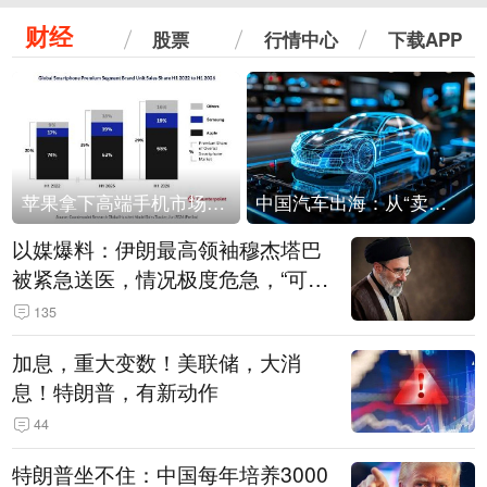
财经
股票
行情中心
下载APP
苹果拿下高端手机市场65%的份额：iPhone 17系列功不可没
中国汽车出海：从“卖出去”到“走进去”
以媒爆料：伊朗最高领袖穆杰塔巴
被紧急送医，情况极度危急，“可能
随时会死去”
135
加息，重大变数！美联储，大消
息！特朗普，有新动作
44
特朗普坐不住：中国每年培养3000