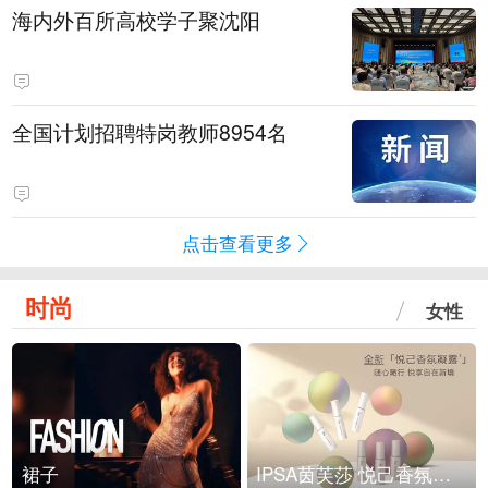
海内外百所高校学子聚沈阳
全国计划招聘特岗教师8954名
点击查看更多
时尚
女性
裙子
IPSA茵芙莎 悦己香氛凝露上市