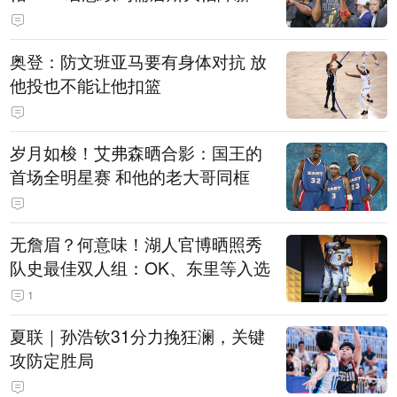
奥登：防文班亚马要有身体对抗 放
他投也不能让他扣篮
岁月如梭！艾弗森晒合影：国王的
首场全明星赛 和他的老大哥同框
无詹眉？何意味！湖人官博晒照秀
队史最佳双人组：OK、东里等入选
1
夏联｜孙浩钦31分力挽狂澜，关键
攻防定胜局