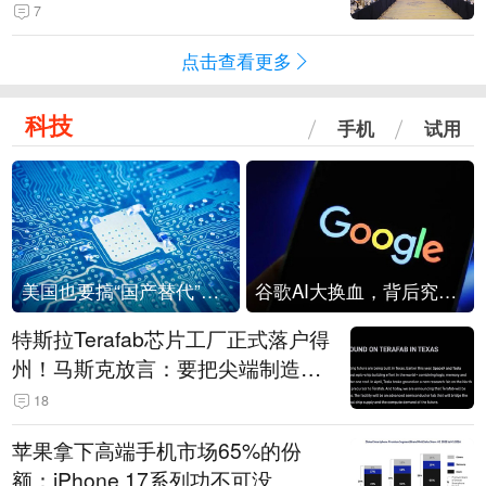
7
点击查看更多
科技
手机
试用
美国也要搞“国产替代”？先算清三笔账
谷歌AI大换血，背后究竟发生了什么？
特斯拉Terafab芯片工厂正式落户得
州！马斯克放言：要把尖端制造带
回美国
18
苹果拿下高端手机市场65%的份
额：iPhone 17系列功不可没