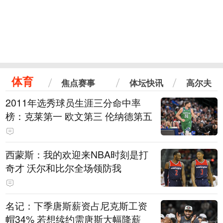
体育
焦点赛事
体坛快讯
高尔夫
2011年选秀球员生涯三分命中率
榜：克莱第一 欧文第三 伦纳德第五
西蒙斯：我的欢迎来NBA时刻是打
奇才 沃尔和比尔全场领防我
名记：下季唐斯薪资占尼克斯工资
帽34% 若想续约需唐斯大幅降薪