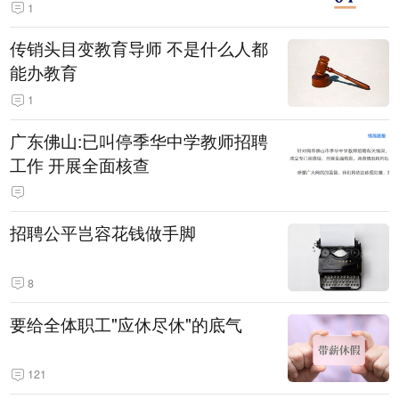
1
传销头目变教育导师 不是什么人都
能办教育
1
广东佛山:已叫停季华中学教师招聘
工作 开展全面核查
招聘公平岂容花钱做手脚
8
要给全体职工"应休尽休"的底气
121