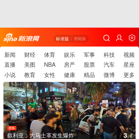
标准版
智能版
新闻
财经
体育
娱乐
军事
科技
视频
直播
美图
NBA
房产
股票
汽车
星座
小说
教育
女性
健康
精品
微博
更多
图集
3
叙利亚：大马士革发生爆炸
/
6