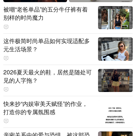
被嘲“老爸单品”的五分牛仔裤有着
别样的时尚魔力
这件极简时尚单品如何实现适配多
元生活场景？
2026夏天最火的鞋，居然是随处可
见的人字拖？
快来抄“内娱审美天赋怪”的作业，
打造你的专属氛围感
亲密关系中的爱与恐惧，被这部恐