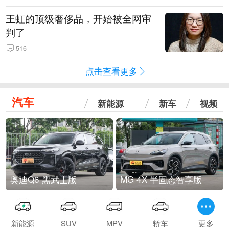
王虹的顶级奢侈品，开始被全网审
判了
516
点击查看更多
汽车
新能源
新车
视频
奥迪Q6 黑武士版
MG 4X 半固态智享版
新能源
SUV
MPV
轿车
更多