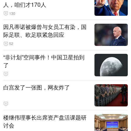
人，咱们才170人
130
因凡蒂诺被爆曾与女员工有染，国
际足联、欧足联紧急回应
52
“非计划”空间事件！中国卫星拍到
了
白宫发了一张图，网友炸了
楼继伟理事长出席资产盘活课题研
讨会