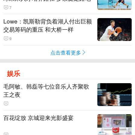
7
Lowe：凯斯勒背负着湖人付出巨额
交易筹码的重压 和大桥一样
9
点击查看更多
娱乐
毛阿敏、韩磊等七位音乐人齐聚歌
王之夜
百花绽放 京城迎来光影盛宴