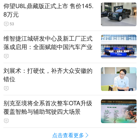
仰望U8L鼎藏版正式上市 售价145.
8万元
53
维智捷江城研发中心及新工厂正式
落成启用：全面赋能中国汽车产业
刘展术：打硬仗，补齐大众安徽的
错位
别克至境将全系首次整车OTA升级
覆盖智舱与辅助驾驶四大场景
点击查看更多