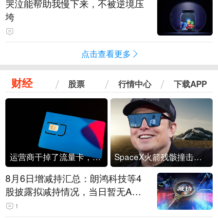
哭泣能帮助我慢下来，不被逆境压
垮
点击查看更多
财经
股票
行情中心
下载APP
运营商干掉了流量卡，他们真的玩不起了
SpaceX火箭残骸撞击月球
8月6日增减持汇总：朗鸿科技等4
股披露拟减持情况，当日暂无A股
公司披露拟增持情况（表）
1