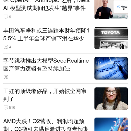
AI 模型测试期间也发生“越界”事件
9
丰田汽车净利或三连跌本财年预降1
5.5% 上半年全球产销下滑在华少卖
14.3万辆
4
字节跳动推出大模型SeedRealtime
国产算力逻辑有望持续加强
王虹的顶级奢侈品，开始被全网审
判了
516
AMD大跌！Q2营收、利润均超预
期，Q3指引未满足激进投资者预期