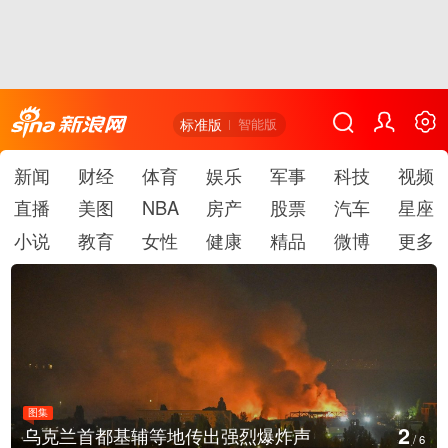
标准版
智能版
新闻
财经
体育
娱乐
军事
科技
视频
直播
美图
NBA
房产
股票
汽车
星座
小说
教育
女性
健康
精品
微博
更多
图集
3
乌克兰首都基辅等地传出强烈爆炸声
/
6