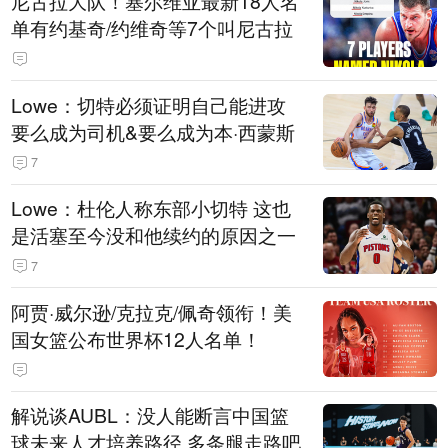
尼古拉大队！塞尔维亚最新18人名
单有约基奇/约维奇等7个叫尼古拉
Lowe：切特必须证明自己能进攻
要么成为司机&要么成为本·西蒙斯
7
Lowe：杜伦人称东部小切特 这也
是活塞至今没和他续约的原因之一
7
阿贾·威尔逊/克拉克/佩奇领衔！美
国女篮公布世界杯12人名单！
解说谈AUBL：没人能断言中国篮
球未来人才培养路径 多条腿走路吧