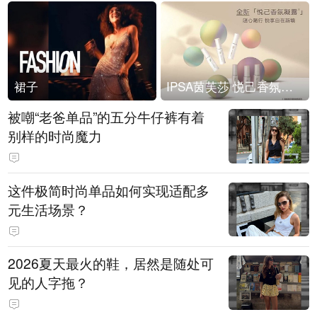
裙子
IPSA茵芙莎 悦己香氛凝露上市
被嘲“老爸单品”的五分牛仔裤有着
别样的时尚魔力
这件极简时尚单品如何实现适配多
元生活场景？
2026夏天最火的鞋，居然是随处可
见的人字拖？