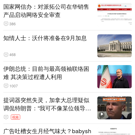
国家网信办：对派拓公司在华销售
产品启动网络安全审查
386
知情人士：沃什将准备在9月加息
468
伊朗总统：目前与最高领袖联络困
难 其决策过程遭人利用
1007
提词器突然失灵，加拿大总理疑似
调侃特朗普：“我可不像某位领导
人，把这当成一场阴谋”，全场哄笑
视频
广告吐槽女生月经气味大？babysh