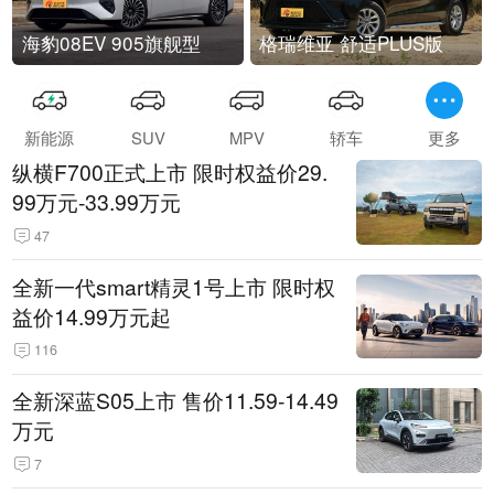
海豹08EV 905旗舰型
格瑞维亚 舒适PLUS版
新能源
SUV
MPV
轿车
更多
纵横F700正式上市 限时权益价29.
99万元-33.99万元
47
全新一代smart精灵1号上市 限时权
益价14.99万元起
116
全新深蓝S05上市 售价11.59-14.49
万元
7