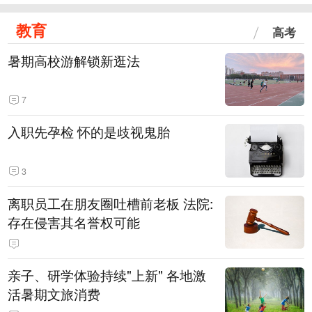
教育
高考
暑期高校游解锁新逛法
7
入职先孕检 怀的是歧视鬼胎
3
离职员工在朋友圈吐槽前老板 法院:
存在侵害其名誉权可能
亲子、研学体验持续"上新" 各地激
活暑期文旅消费