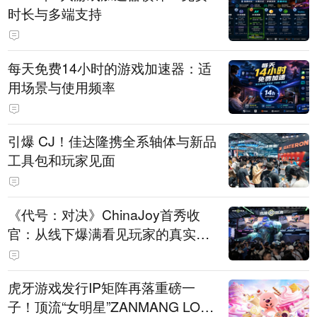
时长与多端支持
每天免费14小时的游戏加速器：适
用场景与使用频率
引爆 CJ！佳达隆携全系轴体与新品
工具包和玩家见面
《代号：对决》ChinaJoy首秀收
官：从线下爆满看见玩家的真实期
待
虎牙游戏发行IP矩阵再落重磅一
子！顶流“女明星”ZANMANG LOO