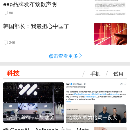
eep品牌发布致歉声明
80
韩国部长：我最担心中国了
246
点击查看更多
科技
手机
试用
智己汽车App苹果端突然“下架”
谷歌AI权力格局一夜大洗牌
继 OpenAI、Anthropic 之后，Meta