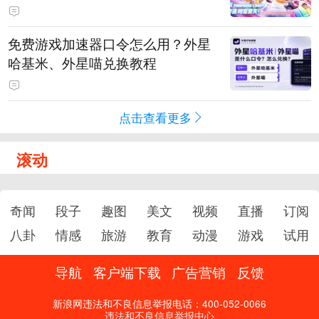
PY 正版3D消除手游《消消奇遇》
惊喜曝光
免费游戏加速器口令怎么用？外星
哈基米、外星喵兑换教程
点击查看更多
滚动
奇闻
段子
趣图
美文
视频
直播
订阅
八卦
情感
旅游
教育
动漫
游戏
试用
导航
客户端下载
广告营销
反馈
新浪网违法和不良信息举报电话：400-052-0066
违法和不良信息举报中心