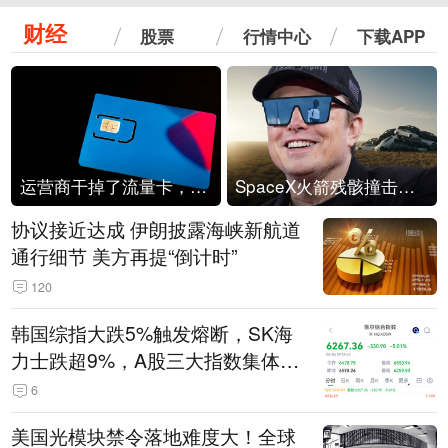
财经
股票
行情中心
下载APP
运营商干掉了流量卡，他们真的玩不起了
SpaceX火箭残骸撞击月球
协议接近达成 伊朗披露海峡新航道
通行细节 美方再提“倒计时”
120
韩国综指大跌5%触发熔断，SK海
力士跌超9%，A股三大指数集体低
开
6
美国光模块禁令落地难度大！全球