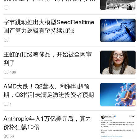
14.3万辆
字节跳动推出大模型SeedRealtime
国产算力逻辑有望持续加强
王虹的顶级奢侈品，开始被全网审
判了
489
AMD大跌！Q2营收、利润均超预
期，Q3指引未满足激进投资者预期
1
Anthropic年入1万亿美元后，算力
价格狂飙10倍
56