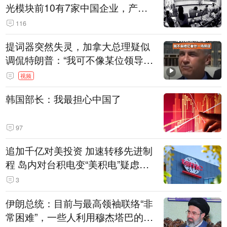
光模块前10有7家中国企业，产业
界人士：想“脱钩”并不容易
116
提词器突然失灵，加拿大总理疑似
调侃特朗普：“我可不像某位领导
人，把这当成一场阴谋”，全场哄笑
视频
韩国部长：我最担心中国了
97
追加千亿对美投资 加速转移先进制
程 岛内对台积电变“美积电”疑虑担
忧加剧
3
伊朗总统：目前与最高领袖联络“非
常困难”，一些人利用穆杰塔巴的正