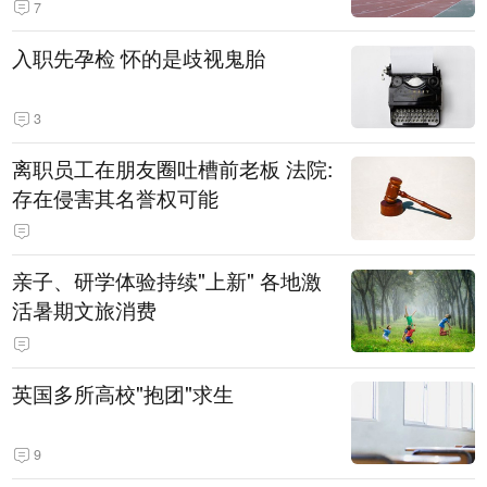
7
入职先孕检 怀的是歧视鬼胎
3
离职员工在朋友圈吐槽前老板 法院:
存在侵害其名誉权可能
亲子、研学体验持续"上新" 各地激
活暑期文旅消费
英国多所高校"抱团"求生
9