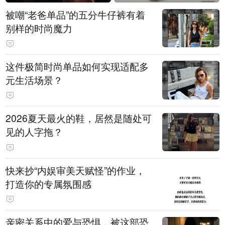
被嘲“老爸单品”的五分牛仔裤有着
别样的时尚魔力
这件极简时尚单品如何实现适配多
元生活场景？
2026夏天最火的鞋，居然是随处可
见的人字拖？
快来抄“内娱审美天赋怪”的作业，
打造你的专属氛围感
亲密关系中的爱与恐惧，被这部恐