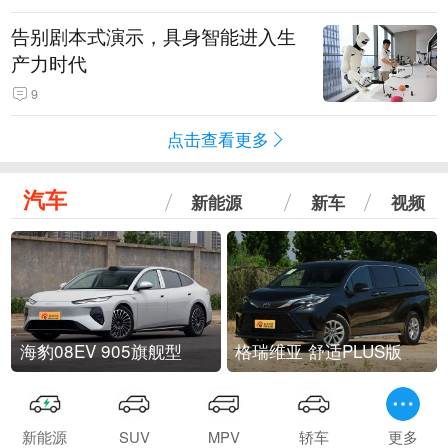
告别剧本式演示，具身智能进入生
产力时代
9
点击查看更多
汽车
新能源
新车
视频
海豹08EV 905旗舰型
格瑞维亚 舒适PLUS版
新能源
SUV
MPV
轿车
更多