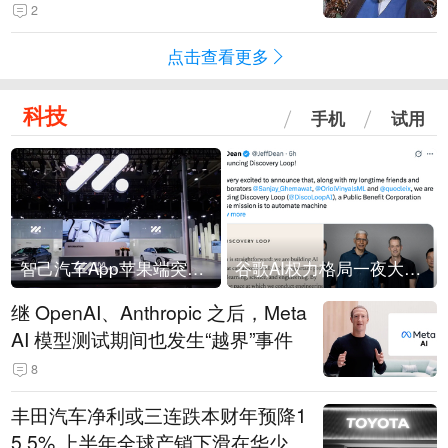
常决策过程在伊朗内部制造分歧
2
点击查看更多
科技
手机
试用
智己汽车App苹果端突然“下架”
谷歌AI权力格局一夜大洗牌
继 OpenAI、Anthropic 之后，Meta
AI 模型测试期间也发生“越界”事件
8
丰田汽车净利或三连跌本财年预降1
5.5% 上半年全球产销下滑在华少卖