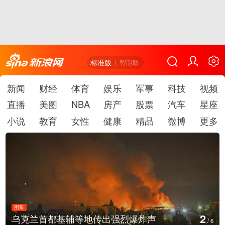
标准版
智能版
新闻
财经
体育
娱乐
军事
科技
视频
直播
美图
NBA
房产
股票
汽车
星座
小说
教育
女性
健康
精品
微博
更多
图集
3
乌克兰首都基辅等地传出强烈爆炸声
/
6