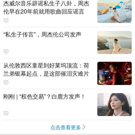
杰威尔音乐辟谣私生子八卦，周杰
伦早在20年前就用歌曲回应谣言
“私生子传言”，周杰伦公司发声
从伦敦西区童星到好莱坞顶流：荷
兰弟银幕起点，是这部催泪灾难片
刚刚 | “权色交易”？白鹿方发声！
点击查看更多