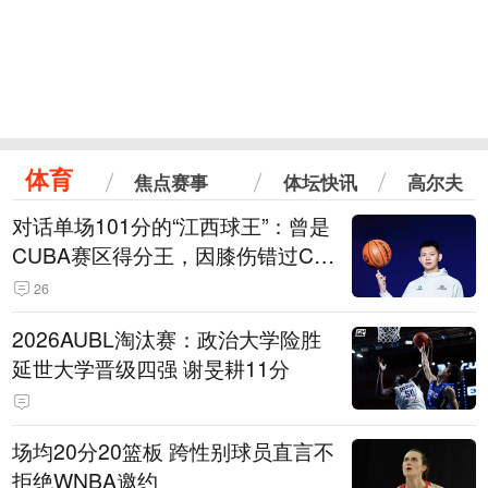
体育
焦点赛事
体坛快讯
高尔夫
对话单场101分的“江西球王”：曾是
CUBA赛区得分王，因膝伤错过CB
A选秀
26
2026AUBL淘汰赛：政治大学险胜
延世大学晋级四强 谢旻耕11分
场均20分20篮板 跨性别球员直言不
拒绝WNBA邀约