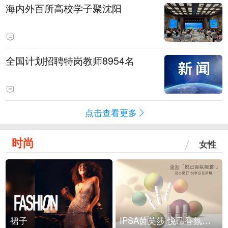
海内外百所高校学子聚沈阳
全国计划招聘特岗教师8954名
点击查看更多
时尚
女性
裙子
IPSA茵芙莎 悦己香氛凝露上市