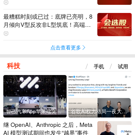
用；跨境支付+AI智能体；密码安全
主力军
最糟糕时刻或已过：底牌已亮明，8
月倾向V型反攻非L型筑底！高端制
造与跨境电商融合；IT设备+机器人
+芯片
点击查看更多
科技
手机
试用
智己汽车App苹果端突然“下架”
谷歌AI权力格局一夜大洗牌
继 OpenAI、Anthropic 之后，Meta
AI 模型测试期间也发生“越界”事件