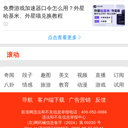
惊喜曝光
免费游戏加速器口令怎么用？外星
哈基米、外星喵兑换教程
点击查看更多
滚动
奇闻
段子
趣图
美文
视频
直播
订阅
八卦
情感
旅游
教育
动漫
游戏
试用
导航
客户端下载
广告营销
反馈
新浪网违法和不良信息举报电话：400-052-0066
违法和不良信息举报中心
(京)网药械信息备字（2024）第 00220 号
Sina.cn(京ICP证000007)
2026-08-07 07:41