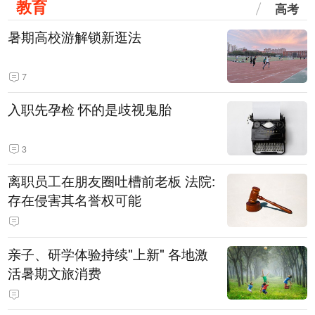
教育
高考
暑期高校游解锁新逛法
7
入职先孕检 怀的是歧视鬼胎
3
离职员工在朋友圈吐槽前老板 法院:
存在侵害其名誉权可能
亲子、研学体验持续"上新" 各地激
活暑期文旅消费