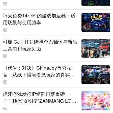
每天免费14小时的游戏加速器：适
用场景与使用频率
引爆 CJ！佳达隆携全系轴体与新品
工具包和玩家见面
《代号：对决》ChinaJoy首秀收
官：从线下爆满看见玩家的真实期
待
虎牙游戏发行IP矩阵再落重磅一
子！顶流“女明星”ZANMANG LOO
PY 正版3D消除手游《消消奇遇》