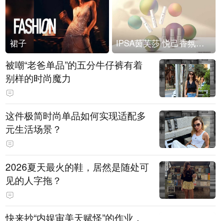
裙子
IPSA茵芙莎 悦己香氛凝露上市
被嘲“老爸单品”的五分牛仔裤有着
别样的时尚魔力
这件极简时尚单品如何实现适配多
元生活场景？
2026夏天最火的鞋，居然是随处可
见的人字拖？
快来抄“内娱审美天赋怪”的作业，