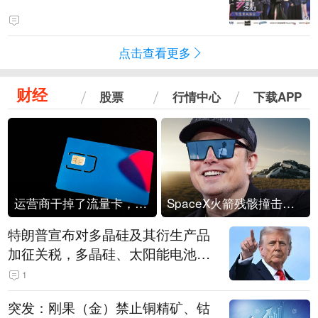
点击查看更多
财经
股票
行情中心
下载APP
运营商干掉了流量卡，他们真的玩不起了
SpaceX火箭残骸撞击月球
特朗普宣布对多晶硅及其衍生产品
加征关税，多晶硅、太阳能电池等
设置最低进口价格
1
突发：刚果（金）禁止铜精矿、钴