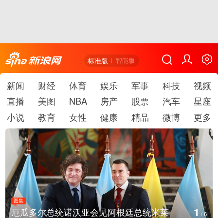
标准版
智能版
新闻
财经
体育
娱乐
军事
科技
视频
直播
美图
NBA
房产
股票
汽车
星座
小说
教育
女性
健康
精品
微博
更多
图集
1
厄瓜多尔总统诺沃亚会见阿根廷总统米莱
/
6