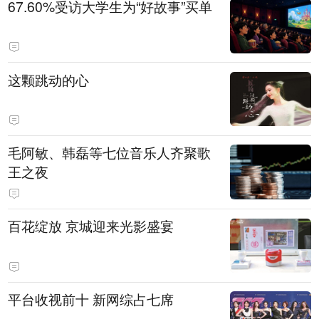
67.60%受访大学生为“好故事”买单
这颗跳动的心
毛阿敏、韩磊等七位音乐人齐聚歌
王之夜
百花绽放 京城迎来光影盛宴
平台收视前十 新网综占七席