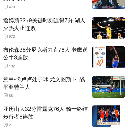
479
詹姆斯22+9关键时刻连得7分 湖人
灭热火止连败
972
布伦森38分尼克斯力克76人 老鹰送
公牛3连败
132
意甲-卡卢卢处子球 尤文图斯1-1战
平亚特兰大
88
亚历山大32分雷霆克76人 骑士终结
步行者6连胜
2