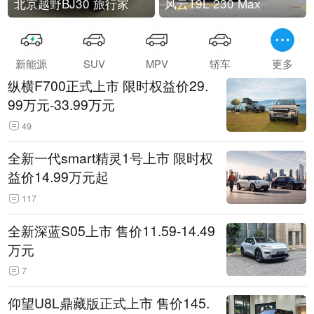
北京越野BJ30 旅行家
风云T9L 230 Max
新能源
SUV
MPV
轿车
更多
纵横F700正式上市 限时权益价29.
99万元-33.99万元
49
全新一代smart精灵1号上市 限时权
益价14.99万元起
117
全新深蓝S05上市 售价11.59-14.49
万元
7
仰望U8L鼎藏版正式上市 售价145.