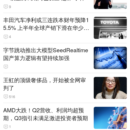
9
丰田汽车净利或三连跌本财年预降1
5.5% 上半年全球产销下滑在华少卖
14.3万辆
4
字节跳动推出大模型SeedRealtime
国产算力逻辑有望持续加强
王虹的顶级奢侈品，开始被全网审
判了
516
AMD大跌！Q2营收、利润均超预
期，Q3指引未满足激进投资者预期
1