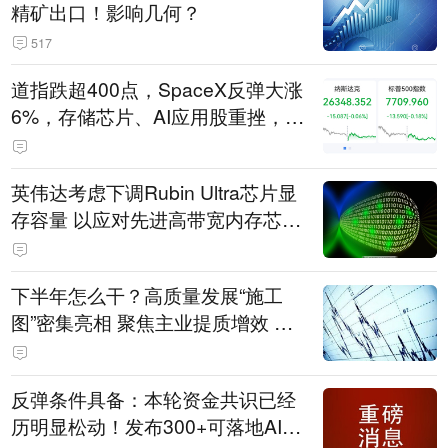
精矿出口！影响几何？
517
道指跌超400点，SpaceX反弹大涨
6%，存储芯片、AI应用股重挫，西
部数据跌超13%，国际油价走强
英伟达考虑下调Rubin Ultra芯片显
存容量 以应对先进高带宽内存芯片
短缺问题
下半年怎么干？高质量发展“施工
图”密集亮相 聚焦主业提质增效 国
资央企向AI要动能
反弹条件具备：本轮资金共识已经
历明显松动！发布300+可落地AI应