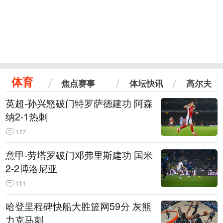
体育
焦点赛事
体坛快讯
高尔夫
英超-孙兴慜破门特罗萨德建功 阿森
纳2-1热刺
177
意甲-劳塔罗破门邓弗里斯建功 国米
2-2博洛尼亚
111
哈登里程碑快船大胜篮网59分 灰熊
力克马刺