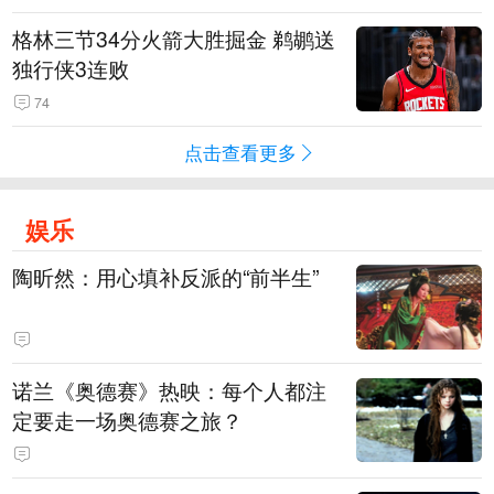
格林三节34分火箭大胜掘金 鹈鹕送
独行侠3连败
74
点击查看更多
娱乐
陶昕然：用心填补反派的“前半生”
诺兰《奥德赛》热映：每个人都注
定要走一场奥德赛之旅？