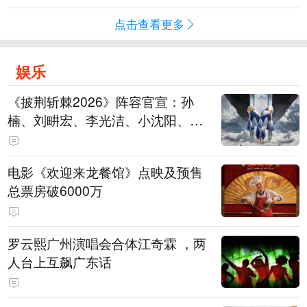
点击查看更多
娱乐
《披荆斩棘2026》阵容官宣：孙
楠、刘畊宏、李光洁、小沈阳、余
文乐、王传君等28位艺人
电影《欢迎来龙餐馆》点映及预售
总票房破6000万
罗云熙广州演唱会合体江奇霖 ，两
人台上互飙广东话