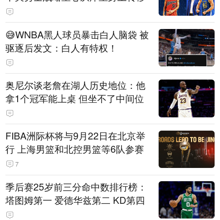
😅WNBA黑人球员暴击白人脑袋 被
驱逐后发文：白人有特权！
奥尼尔谈老詹在湖人历史地位：他
拿1个冠军能上桌 但坐不了中间位
FIBA洲际杯将与9月22日在北京举
行 上海男篮和北控男篮等6队参赛
7
季后赛25岁前三分命中数排行榜：
塔图姆第一 爱德华兹第二 KD第四