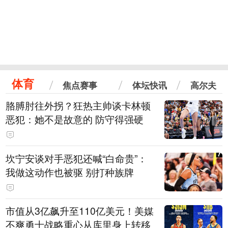
体育
焦点赛事
体坛快讯
高尔夫
胳膊肘往外拐？狂热主帅谈卡林顿
恶犯：她不是故意的 防守得强硬
坎宁安谈对手恶犯还喊“白命贵”：
我做这动作也被驱 别打种族牌
市值从3亿飙升至110亿美元！美媒
不爽勇士战略重心从库里身上转移