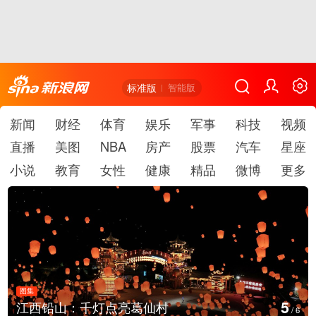
标准版
智能版
新闻
财经
体育
娱乐
军事
科技
视频
直播
美图
NBA
房产
股票
汽车
星座
小说
教育
女性
健康
精品
微博
更多
图集
6
上海：七彩稻田画迎最佳观赏期
/
6