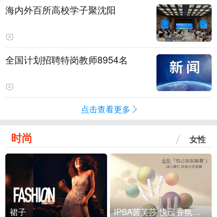
海内外百所高校学子聚沈阳
全国计划招聘特岗教师8954名
点击查看更多
时尚
女性
裙子
IPSA茵芙莎 悦己香氛凝露上市