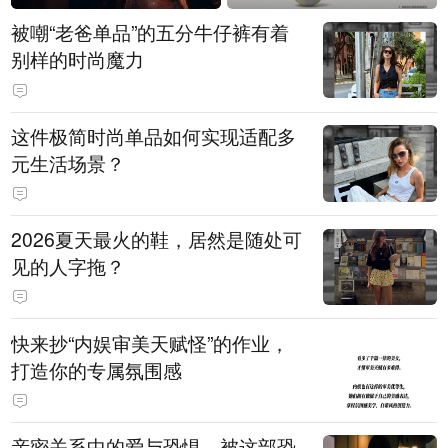
被嘲“老爸单品”的五分牛仔裤有着
别样的时尚魔力
这件极简时尚单品如何实现适配多
元生活场景？
2026夏天最火的鞋，居然是随处可
见的人字拖？
快来抄“内娱审美天赋怪”的作业，
打造你的专属氛围感
亲密关系中的爱与恐惧，被这部恐