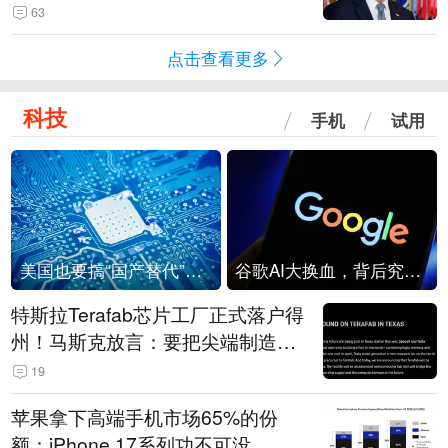
63
点击查看更多
科技
手机
试用
美国也要搞“国产替代”？先算清三笔账
谷歌AI大换血，背后究竟发生了什么？
特斯拉Terafab芯片工厂正式落户得
州！马斯克放言：要把尖端制造带
回美国
19
苹果拿下高端手机市场65%的份
额：iPhone 17系列功不可没