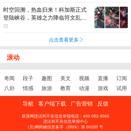
时空回溯，热血归来！科加斯正式
登陆峡谷，英雄之力降临符文乱
斗！
点击查看更多
滚动
奇闻
段子
趣图
美文
视频
直播
订阅
八卦
情感
旅游
教育
动漫
游戏
试用
导航
客户端下载
广告营销
反馈
新浪网违法和不良信息举报电话：400-052-0066
违法和不良信息举报中心
(京)网药械信息备字（2024）第 00220 号