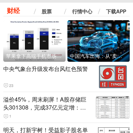
财经
股票
行情中心
下载APP
苹果拿下高端手机市场65%的份额：iPhone 17系列功不可没
中国汽车出海：从“卖出去”到“走进去”
中央气象台升级发布台风红色预警
23
溢价45%，周末刷屏！A股存储巨
头301308，完成37亿元定增：现
价386.6元，定增价560元
1
明天，打新宇树！受益影子股名单