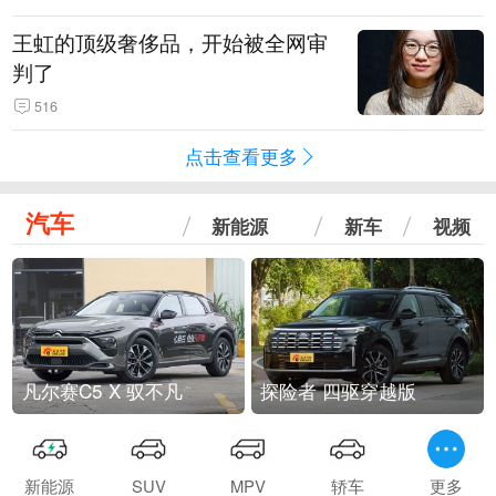
王虹的顶级奢侈品，开始被全网审
判了
516
点击查看更多
汽车
新能源
新车
视频
凡尔赛C5 X 驭不凡
探险者 四驱穿越版
新能源
SUV
MPV
轿车
更多