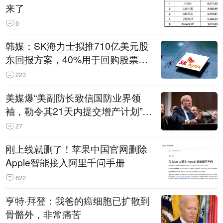
来了
9
韩媒：SK海力士拟推710亿美元股
东回报方案，40%用于回购股票，
相当于美股发行规模
223
美媒爆“美副防长致信国防业界领
袖，勒令其21天内提交增产计划”，
五角大楼回应
27
刚上线就删了！苹果中国官网删除
Apple智能接入阿里千问手册
622
亨特·拜登：我爸的癌细胞已扩散到
骨骼外，非常痛苦