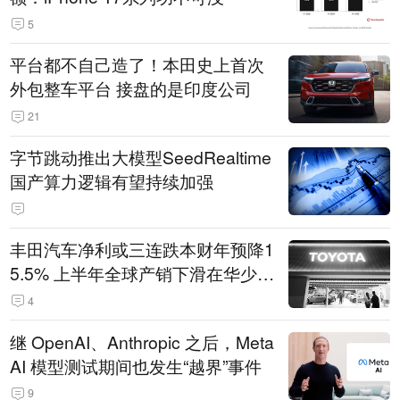
5
平台都不自己造了！本田史上首次
外包整车平台 接盘的是印度公司
21
字节跳动推出大模型SeedRealtime
国产算力逻辑有望持续加强
丰田汽车净利或三连跌本财年预降1
5.5% 上半年全球产销下滑在华少卖
14.3万辆
4
继 OpenAI、Anthropic 之后，Meta
AI 模型测试期间也发生“越界”事件
9