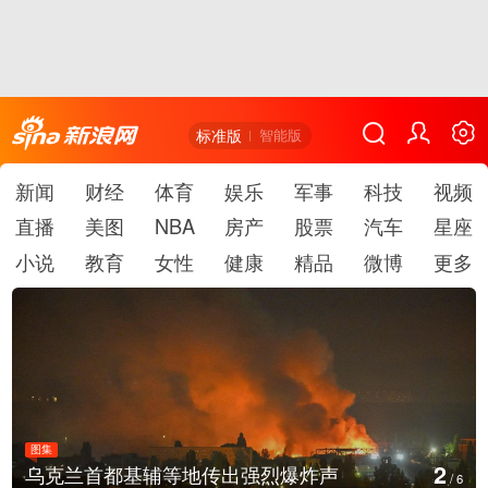
标准版
智能版
新闻
财经
体育
娱乐
军事
科技
视频
直播
美图
NBA
房产
股票
汽车
星座
小说
教育
女性
健康
精品
微博
更多
图集
2
乌克兰首都基辅等地传出强烈爆炸声
/
6