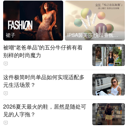
裙子
IPSA茵芙莎 悦己香氛凝露上市
被嘲“老爸单品”的五分牛仔裤有着
别样的时尚魔力
这件极简时尚单品如何实现适配多
元生活场景？
2026夏天最火的鞋，居然是随处可
见的人字拖？