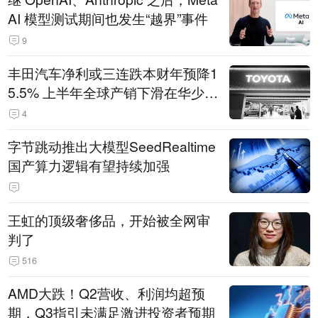
AI 模型测试期间也发生“越界”事件
9
丰田汽车净利或三连跌本财年预降1
5.5% 上半年全球产销下滑在华少卖
14.3万辆
4
字节跳动推出大模型SeedRealtime
国产算力逻辑有望持续加强
王虹的顶级奢侈品，开始被全网审
判了
516
AMD大跌！Q2营收、利润均超预
期，Q3指引未满足激进投资者预期