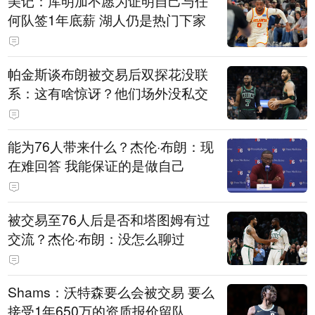
美记：库明加不愿为证明自己与任
何队签1年底薪 湖人仍是热门下家
帕金斯谈布朗被交易后双探花没联
系：这有啥惊讶？他们场外没私交
能为76人带来什么？杰伦·布朗：现
在难回答 我能保证的是做自己
被交易至76人后是否和塔图姆有过
交流？杰伦·布朗：没怎么聊过
Shams：沃特森要么会被交易 要么
接受1年650万的资质报价留队