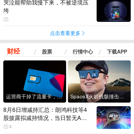
哭泣能帮助我慢下来，不被逆境压
垮
点击查看更多
财经
股票
行情中心
下载APP
运营商干掉了流量卡，他们真的玩不起了
SpaceX火箭残骸撞击月球
8月6日增减持汇总：朗鸿科技等4
股披露拟减持情况，当日暂无A股
公司披露拟增持情况（表）
3