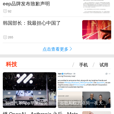
eep品牌发布致歉声明
92
韩国部长：我最担心中国了
265
点击查看更多
科技
手机
试用
智己汽车App苹果端突然“下架”
谷歌AI权力格局一夜大洗牌
继 OpenAI、Anthropic 之后，Meta