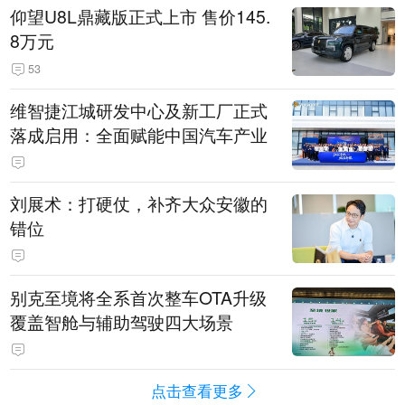
仰望U8L鼎藏版正式上市 售价145.
8万元
53
维智捷江城研发中心及新工厂正式
落成启用：全面赋能中国汽车产业
刘展术：打硬仗，补齐大众安徽的
错位
别克至境将全系首次整车OTA升级
覆盖智舱与辅助驾驶四大场景
点击查看更多