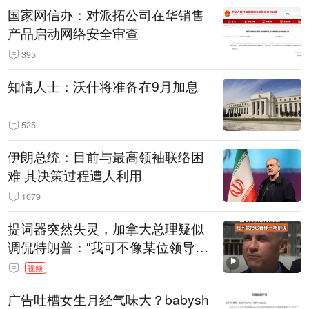
国家网信办：对派拓公司在华销售
产品启动网络安全审查
395
知情人士：沃什将准备在9月加息
525
伊朗总统：目前与最高领袖联络困
难 其决策过程遭人利用
1079
提词器突然失灵，加拿大总理疑似
调侃特朗普：“我可不像某位领导
人，把这当成一场阴谋”，全场哄笑
视频
广告吐槽女生月经气味大？babysh