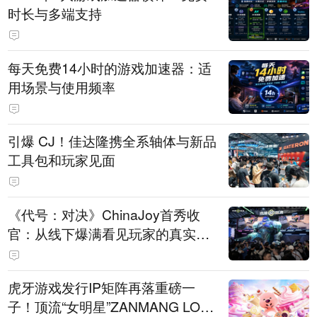
时长与多端支持
每天免费14小时的游戏加速器：适
用场景与使用频率
引爆 CJ！佳达隆携全系轴体与新品
工具包和玩家见面
《代号：对决》ChinaJoy首秀收
官：从线下爆满看见玩家的真实期
待
虎牙游戏发行IP矩阵再落重磅一
子！顶流“女明星”ZANMANG LOO