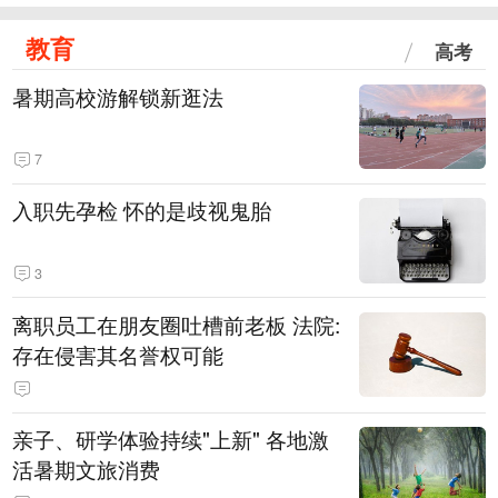
教育
高考
暑期高校游解锁新逛法
7
入职先孕检 怀的是歧视鬼胎
3
离职员工在朋友圈吐槽前老板 法院:
存在侵害其名誉权可能
亲子、研学体验持续"上新" 各地激
活暑期文旅消费