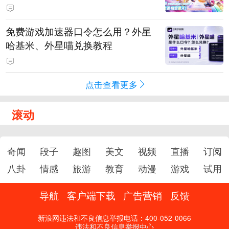
PY 正版3D消除手游《消消奇遇》
惊喜曝光
免费游戏加速器口令怎么用？外星
哈基米、外星喵兑换教程
点击查看更多
滚动
奇闻
段子
趣图
美文
视频
直播
订阅
八卦
情感
旅游
教育
动漫
游戏
试用
导航
客户端下载
广告营销
反馈
新浪网违法和不良信息举报电话：400-052-0066
违法和不良信息举报中心