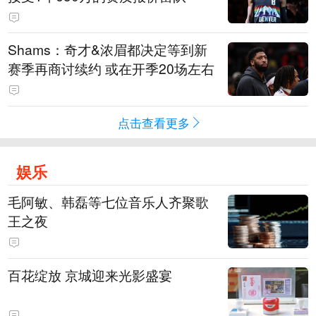
Shams：奇才&浓眉都决定等到新
赛季再商讨续约 或在开季20场左右
点击查看更多
娱乐
毛阿敏、韩磊等七位音乐人齐聚歌
王之夜
百花绽放 京城迎来光影盛宴