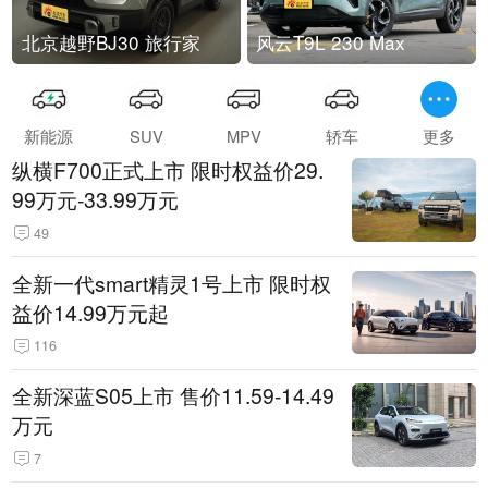
北京越野BJ30 旅行家
风云T9L 230 Max
新能源
SUV
MPV
轿车
更多
纵横F700正式上市 限时权益价29.
99万元-33.99万元
49
全新一代smart精灵1号上市 限时权
益价14.99万元起
116
全新深蓝S05上市 售价11.59-14.49
万元
7