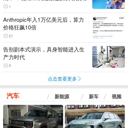
1
Anthropic年入1万亿美元后，算力
价格狂飙10倍
57
告别剧本式演示，具身智能进入生
产力时代
9
点击查看更多
汽车
新能源
新车
视频