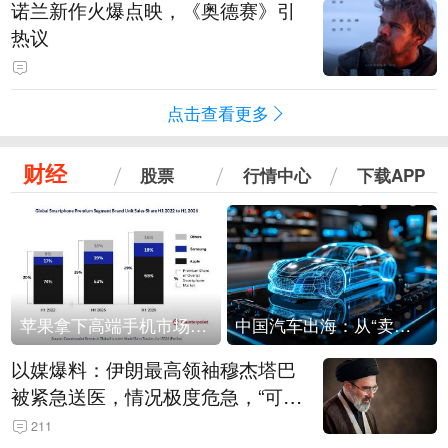
诺兰新作火爆点映，《奥德赛》引
热议
点击查看更多
财经
股票
行情中心
下载APP
苹果拿下高端手机市场65%的份额：iPhone 17系列功不可没
中国汽车出海：从“卖出去”到“走进去”
以媒爆料：伊朗最高领袖穆杰塔巴
被紧急送医，情况极度危急，“可能
随时会死去”
211