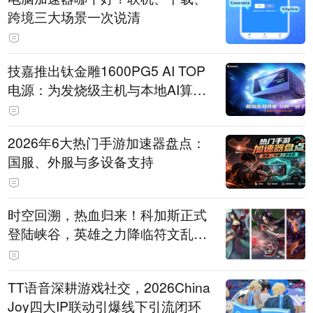
跨境三大场景一次说清
技嘉推出钛金雕1600PG5 AI TOP
电源：为发烧级主机与本地AI算力
打造旗舰供电方案
2026年6大热门手游加速器盘点：
国服、外服与多设备支持
时空回溯，热血归来！科加斯正式
登陆峡谷，英雄之力降临符文乱
斗！
TT语音深耕游戏社交，2026China
Joy四大IP联动引爆线下引流闭环