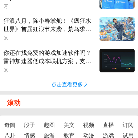
狂浪八月，陈小春掌舵！《疯狂水
世界》首届狂浪节来袭，荒岛求生
直播即将开启
你还在找免费的游戏加速软件吗？
雷神加速器低成本联机方案，支持
免费试用
点击查看更多
滚动
奇闻
段子
趣图
美文
视频
直播
订阅
八卦
情感
旅游
教育
动漫
游戏
试用