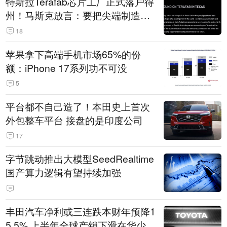
特斯拉Terafab芯片工厂正式落户得
州！马斯克放言：要把尖端制造带
回美国
18
苹果拿下高端手机市场65%的份
额：iPhone 17系列功不可没
5
平台都不自己造了！本田史上首次
外包整车平台 接盘的是印度公司
17
字节跳动推出大模型SeedRealtime
国产算力逻辑有望持续加强
丰田汽车净利或三连跌本财年预降1
5.5% 上半年全球产销下滑在华少卖