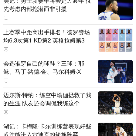
美记：勇士新赛季将会是过渡年 优
先考虑内部挖潜而非引援
上赛季中距离出手排名！德罗赞场
均6.3次第1 KD第2 英格拉姆第3
会选谁穿自己的球鞋？三球：耶
稣、马丁·路德·金、马尔科姆·X
迈尔斯·特纳：练空中瑜伽拯救了我
的生涯 队友还会调侃我练这个
湖记：卡梅隆·卡尔训练营表现好些
或许能进入雷迪克的轮换阵容