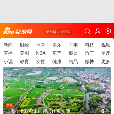
标准版
智能版
新闻
财经
体育
娱乐
军事
科技
视频
直播
美图
NBA
房产
股票
汽车
星座
小说
教育
女性
健康
精品
微博
更多
图集
1
厄瓜多尔总统诺沃亚会见阿根廷总统米莱
/
6