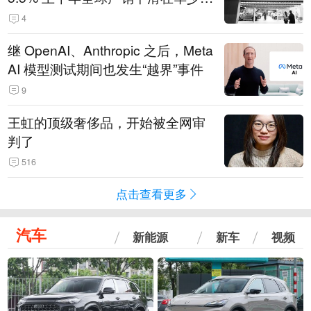
14.3万辆
4
继 OpenAI、Anthropic 之后，Meta
AI 模型测试期间也发生“越界”事件
9
王虹的顶级奢侈品，开始被全网审
判了
516
点击查看更多
汽车
新能源
新车
视频