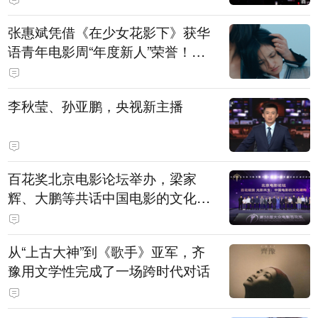
张惠斌凭借《在少女花影下》获华
语青年电影周“年度新人”荣誉！该
电影全程在广州取景，采用粤语对
白，主演均为广州本土演员
李秋莹、孙亚鹏，央视新主播
百花奖北京电影论坛举办，梁家
辉、大鹏等共话中国电影的文化建
构
从“上古大神”到《歌手》亚军，齐
豫用文学性完成了一场跨时代对话