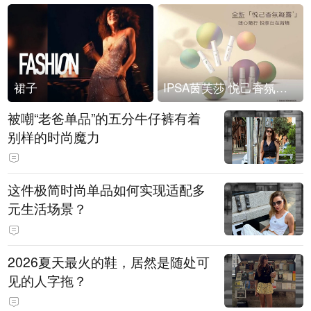
裙子
IPSA茵芙莎 悦己香氛凝露上市
被嘲“老爸单品”的五分牛仔裤有着
别样的时尚魔力
这件极简时尚单品如何实现适配多
元生活场景？
2026夏天最火的鞋，居然是随处可
见的人字拖？