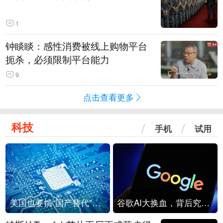
1
钟睒睒：感性消费被线上购物平台
扼杀，必须限制平台能力
9
点击查看更多
科技
手机
试用
美国也要搞“国产替代”？先算清三笔账
谷歌AI大换血，背后究竟发生了什么？