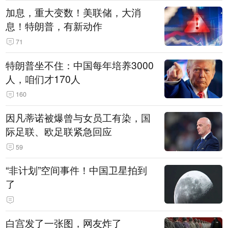
加息，重大变数！美联储，大消
息！特朗普，有新动作
71
特朗普坐不住：中国每年培养3000
人，咱们才170人
160
因凡蒂诺被爆曾与女员工有染，国
际足联、欧足联紧急回应
59
“非计划”空间事件！中国卫星拍到
了
白宫发了一张图，网友炸了