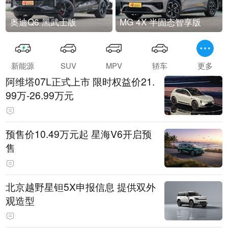
奥迪Q6 黑武士版
MG 4X 半固态智享版
新能源
SUV
MPV
轿车
更多
阿维塔07L正式上市 限时权益价21.
99万-26.99万元
预售价10.49万元起 星海V6开启预
售
北京越野星钽5X申报信息 提供双外
观造型