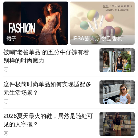
裙子
IPSA茵芙莎 悦己香氛凝露上市
被嘲“老爸单品”的五分牛仔裤有着
别样的时尚魔力
这件极简时尚单品如何实现适配多
元生活场景？
2026夏天最火的鞋，居然是随处可
见的人字拖？