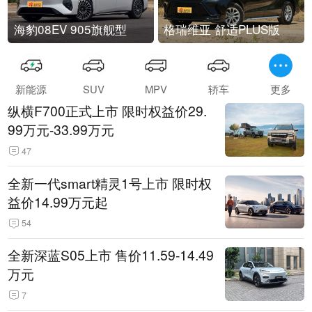
海豹08EV 905旗舰型
格瑞维亚 舒适PLUS版
新能源
SUV
MPV
轿车
更多
纵横F700正式上市 限时权益价29.
99万元-33.99万元
47
全新一代smart精灵1号上市 限时权
益价14.99万元起
54
全新深蓝S05上市 售价11.59-14.49
万元
7