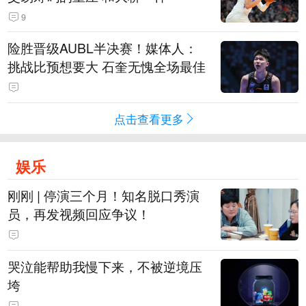
9
险胜晋级AUBL半决赛！媒体人：
挑战比预想要大 石奎无愧全场最佳
点击查看更多
娱乐
刚刚 | 停演三个月！知名脱口秀演
员，再发视频回应争议！
哭泣能帮助我慢下来，不被逆境压
垮