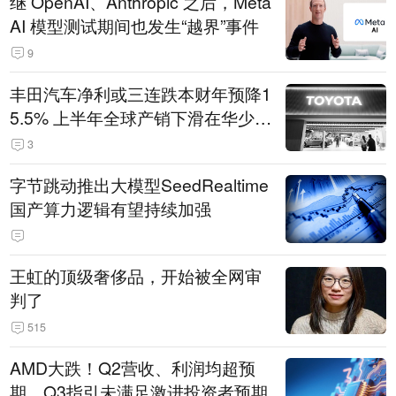
继 OpenAI、Anthropic 之后，Meta
AI 模型测试期间也发生“越界”事件
9
丰田汽车净利或三连跌本财年预降1
5.5% 上半年全球产销下滑在华少卖
14.3万辆
3
字节跳动推出大模型SeedRealtime
国产算力逻辑有望持续加强
王虹的顶级奢侈品，开始被全网审
判了
515
AMD大跌！Q2营收、利润均超预
期，Q3指引未满足激进投资者预期