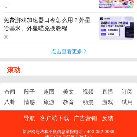
PY 正版3D消除手游《消消奇遇》
惊喜曝光
免费游戏加速器口令怎么用？外星
哈基米、外星喵兑换教程
点击查看更多
滚动
奇闻
段子
趣图
美文
视频
直播
订阅
八卦
情感
旅游
教育
动漫
游戏
试用
导航
客户端下载
广告营销
反馈
新浪网违法和不良信息举报电话：400-052-0066
违法和不良信息举报中心