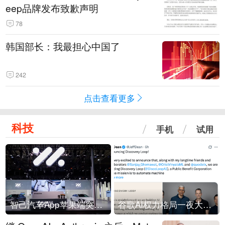
eep品牌发布致歉声明
78
韩国部长：我最担心中国了
242
点击查看更多
科技
手机
试用
智己汽车App苹果端突然“下架”
谷歌AI权力格局一夜大洗牌