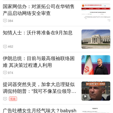
国家网信办：对派拓公司在华销售
产品启动网络安全审查
384
知情人士：沃什将准备在9月加息
462
伊朗总统：目前与最高领袖联络困
难 其决策过程遭人利用
974
提词器突然失灵，加拿大总理疑似
调侃特朗普：“我可不像某位领导
人，把这当成一场阴谋”，全场哄笑
视频
广告吐槽女生月经气味大？babysh