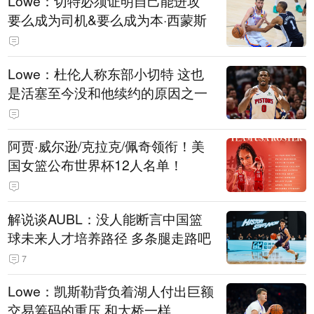
Lowe：切特必须证明自己能进攻
要么成为司机&要么成为本·西蒙斯
Lowe：杜伦人称东部小切特 这也
是活塞至今没和他续约的原因之一
阿贾·威尔逊/克拉克/佩奇领衔！美
国女篮公布世界杯12人名单！
解说谈AUBL：没人能断言中国篮
球未来人才培养路径 多条腿走路吧
7
Lowe：凯斯勒背负着湖人付出巨额
交易筹码的重压 和大桥一样