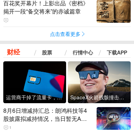
百花奖开幕片！上影出品《密档》
揭开一段“备交将来”的赤诚篇章
点击查看更多
财经
股票
行情中心
下载APP
运营商干掉了流量卡，他们真的玩不起了
SpaceX火箭残骸撞击月球
8月6日增减持汇总：朗鸿科技等4
股披露拟减持情况，当日暂无A股
公司披露拟增持情况（表）
1