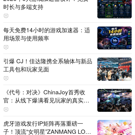
时长与多端支持
每天免费14小时的游戏加速器：适
用场景与使用频率
引爆 CJ！佳达隆携全系轴体与新品
工具包和玩家见面
《代号：对决》ChinaJoy首秀收
官：从线下爆满看见玩家的真实期
待
虎牙游戏发行IP矩阵再落重磅一
子！顶流“女明星”ZANMANG LOO