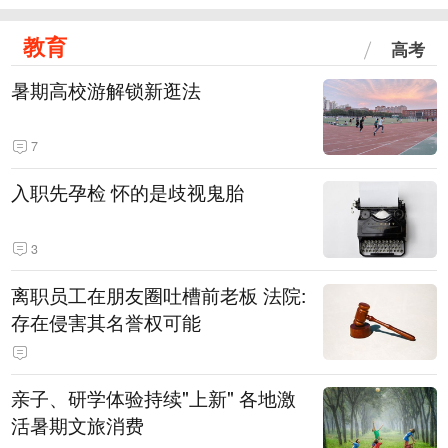
教育
高考
暑期高校游解锁新逛法
7
入职先孕检 怀的是歧视鬼胎
3
离职员工在朋友圈吐槽前老板 法院:
存在侵害其名誉权可能
亲子、研学体验持续"上新" 各地激
活暑期文旅消费