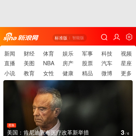
标准版
智能版
新闻
财经
体育
娱乐
军事
科技
视频
直播
美图
NBA
房产
股票
汽车
星座
小说
教育
女性
健康
精品
微博
更多
图集
4
美国：肯尼迪宣布医疗改革新举措
/
6