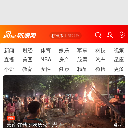
标准版
智能版
新闻
财经
体育
娱乐
军事
科技
视频
直播
美图
NBA
房产
股票
汽车
星座
小说
教育
女性
健康
精品
微博
更多
图集
5
云南弥勒：欢庆火把节
/
6