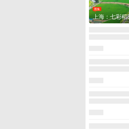
图集
上海：七彩稻