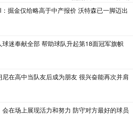
gel：掘金仅给略高于中产报价 沃特森已一脚迈出
人球迷奉献全部 帮助球队升起第18面冠军旗帜
朗尼在高中当队友后成为朋友 很兴奋能再次并肩
：会在场上展现活力和努力 防守对方最好的球员