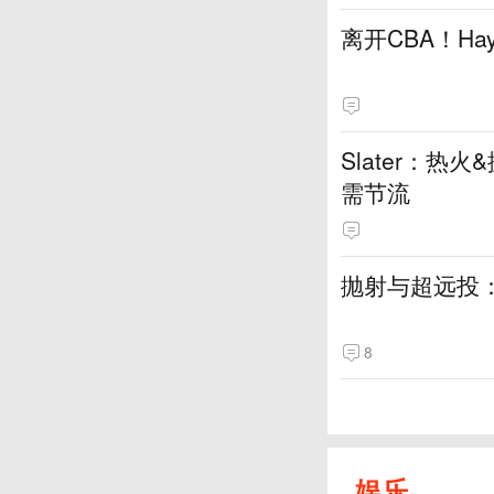
离开CBA！H
Slater：
需节流
抛射与超远投
8
娱乐