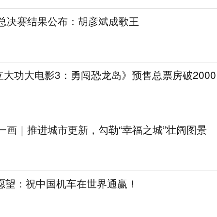
》总决赛结果公布：胡彦斌成歌王
大功大电影3：勇闯恐龙岛》预售总票房破2000
一画｜推进城市更新，勾勒“幸福之城”壮阔图景
日愿望：祝中国机车在世界通赢！