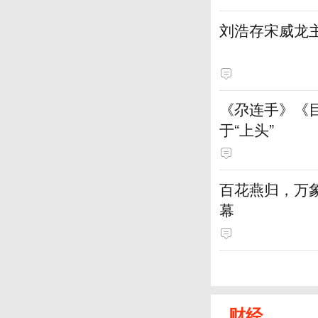
刘浩存宋威龙
《尕连手》《
于“上头”
百花燕归，万
幕
财经