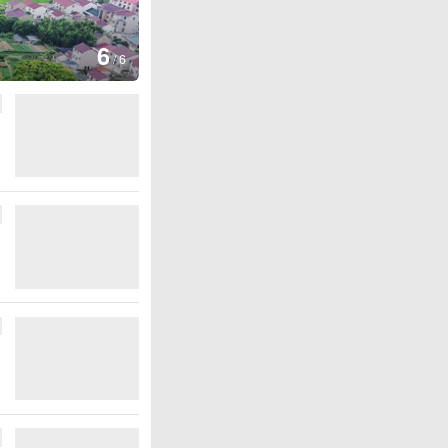
图集
6
厄瓜多尔总统诺沃亚会见阿根廷
/
6