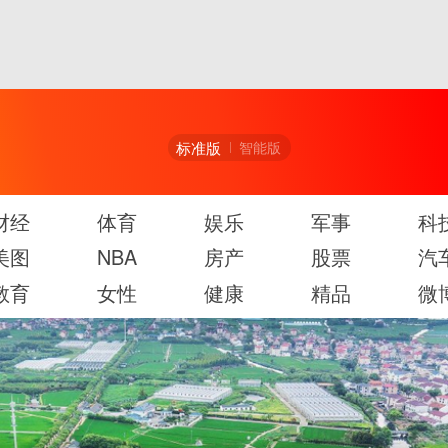
标准版
智能版
财经
体育
娱乐
军事
科
美图
NBA
房产
股票
汽
教育
女性
健康
精品
微