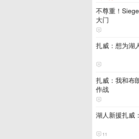
不尊重！Sie
大门
扎威：想为湖
扎威：我和布
作战
湖人新援扎威
11