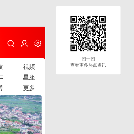
扫一扫
扫一扫
查看更多热点资讯
查看更多热点资讯
技
视频
车
星座
博
更多