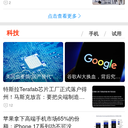
2
点击查看更多
科技
手机
试用
美国也要搞“国产替代”？先算清三笔账
谷歌AI大换血，背后究竟发生了什么？
特斯拉Terafab芯片工厂正式落户得
州！马斯克放言：要把尖端制造带
回美国
12
苹果拿下高端手机市场65%的份
额：iPhone 17系列功不可没