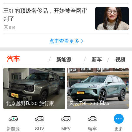
王虹的顶级奢侈品，开始被全网审
判了
516
点击查看更多
汽车
新能源
新车
视频
北京越野BJ30 旅行家
风云T9L 230 Max
新能源
SUV
MPV
轿车
更多