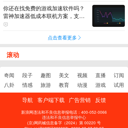
你还在找免费的游戏加速软件吗？
雷神加速器低成本联机方案，支持
免费试用
点击查看更多
滚动
奇闻
段子
趣图
美文
视频
直播
订阅
八卦
情感
旅游
教育
动漫
游戏
试用
导航
客户端下载
广告营销
反馈
新浪网违法和不良信息举报电话：400-052-0066
违法和不良信息举报中心
(京)网药械信息备字（2024）第 00220 号