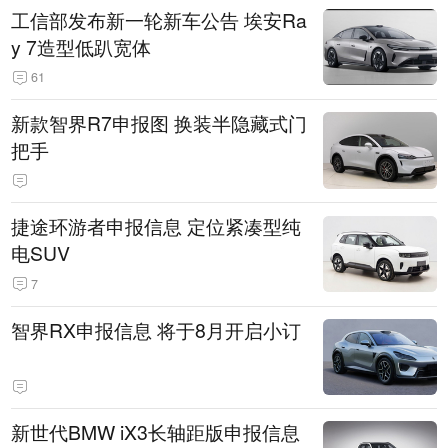
工信部发布新一轮新车公告 埃安Ra
y 7造型低趴宽体
61
新款智界R7申报图 换装半隐藏式门
把手
捷途环游者申报信息 定位紧凑型纯
电SUV
7
智界RX申报信息 将于8月开启小订
新世代BMW iX3长轴距版申报信息