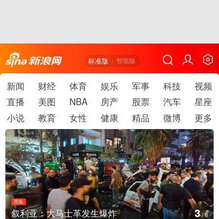
标准版
智能版
新闻
财经
体育
娱乐
军事
科技
视频
直播
美图
NBA
房产
股票
汽车
星座
小说
教育
女性
健康
精品
微博
更多
图集
3
叙利亚：大马士革发生爆炸
/
6