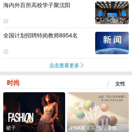
海内外百所高校学子聚沈阳
全国计划招聘特岗教师8954名
点击查看更多
时尚
女性
裙子
IPSA茵芙莎 悦己香氛凝露上市