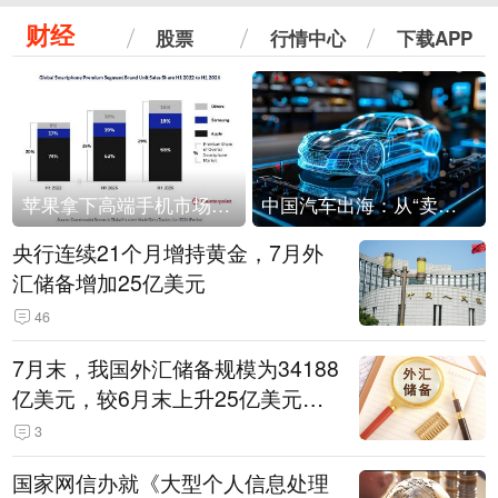
财经
股票
行情中心
下载APP
苹果拿下高端手机市场65%的份额：iPhone 17系列功不可没
中国汽车出海：从“卖出去”到“走进去”
央行连续21个月增持黄金，7月外
汇储备增加25亿美元
46
7月末，我国外汇储备规模为34188
亿美元，较6月末上升25亿美元，
升幅为0.07%
3
国家网信办就《大型个人信息处理