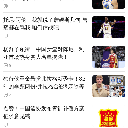
托尼·阿伦：我就说了詹姆斯几句 詹
蜜都在骂我 咱们休战吧
杨舒予领衔！中国女篮对阵尼日利
亚首场热身赛大名单揭晓！
9
独行侠重金悬赏弗拉格新秀卡！32
年的季票两份/弗拉格合影&亲签等
7
点赞！中国篮协发布青训补偿方案
征求意见稿