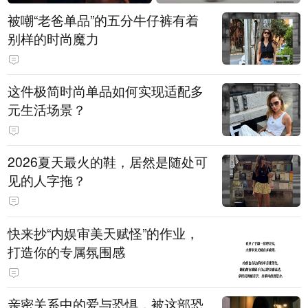
被嘲“老爸单品”的五分牛仔裤有着
别样的时尚魔力
这件极简时尚单品如何实现适配多
元生活场景？
2026夏天最火的鞋，居然是随处可
见的人字拖？
快来抄“内娱审美天赋怪”的作业，
打造你的专属氛围感
亲密关系中的爱与恐惧，被这部恐