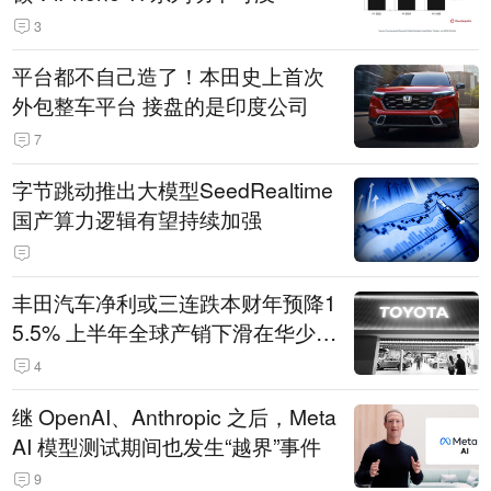
3
平台都不自己造了！本田史上首次
外包整车平台 接盘的是印度公司
7
字节跳动推出大模型SeedRealtime
国产算力逻辑有望持续加强
丰田汽车净利或三连跌本财年预降1
5.5% 上半年全球产销下滑在华少卖
14.3万辆
4
继 OpenAI、Anthropic 之后，Meta
AI 模型测试期间也发生“越界”事件
9