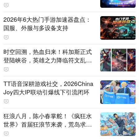
打造旗舰供电方案
2026年6大热门手游加速器盘点：
国服、外服与多设备支持
时空回溯，热血归来！科加斯正式
登陆峡谷，英雄之力降临符文乱
斗！
TT语音深耕游戏社交，2026China
Joy四大IP联动引爆线下引流闭环
狂浪八月，陈小春掌舵！《疯狂水
世界》首届狂浪节来袭，荒岛求生
直播即将开启