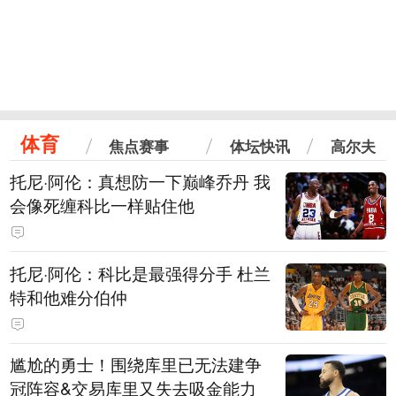
体育
焦点赛事
体坛快讯
高尔夫
托尼·阿伦：真想防一下巅峰乔丹 我
会像死缠科比一样贴住他
托尼·阿伦：科比是最强得分手 杜兰
特和他难分伯仲
尴尬的勇士！围绕库里已无法建争
冠阵容&交易库里又失去吸金能力