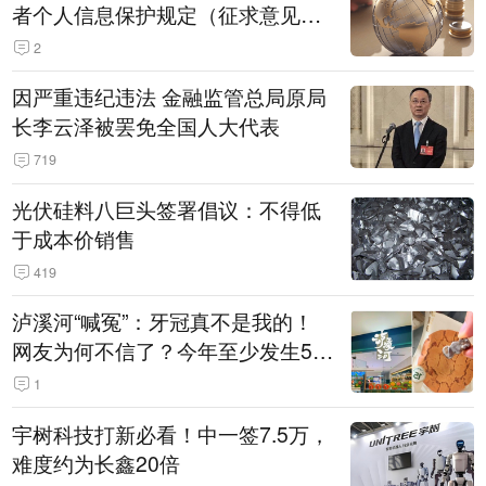
者个人信息保护规定（征求意见
稿）》公开征求意见
2
因严重违纪违法 金融监管总局原局
长李云泽被罢免全国人大代表
719
光伏硅料八巨头签署倡议：不得低
于成本价销售
419
泸溪河“喊冤”：牙冠真不是我的！
网友为何不信了？今年至少发生5
起“食品冤案”
1
宇树科技打新必看！中一签7.5万，
难度约为长鑫20倍