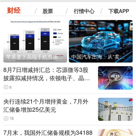
财经
股票
行情中心
下载APP
苹果拿下高端手机市场65%的份额：iPhone 17系列功不可没
中国汽车出海：从“卖出去”到“走进去”
8月7日增减持汇总：芯源微等3股
披露拟减持情况，依顿电子、晶华
微拟增持（表）
6
央行连续21个月增持黄金，7月外
汇储备增加25亿美元
78
7月末，我国外汇储备规模为34188