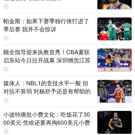
帕金斯：如果下赛季独行侠打进了
季后赛 我并不会惊讶
顾全指导迎来执教首秀！CBA夏联
启东站今日拉开战幕 深圳憾负江苏
媒体人：NBL1的竞技水平一般 但
对抗不算弱 对杨舒予还是有帮助的
小波特痛批小费文化：吃饭花了30
00美元 凭啥还要再掏600美元小费