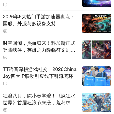
打造旗舰供电方案
2026年6大热门手游加速器盘点：
国服、外服与多设备支持
时空回溯，热血归来！科加斯正式
登陆峡谷，英雄之力降临符文乱
斗！
TT语音深耕游戏社交，2026China
Joy四大IP联动引爆线下引流闭环
狂浪八月，陈小春掌舵！《疯狂水
世界》首届狂浪节来袭，荒岛求生
直播即将开启