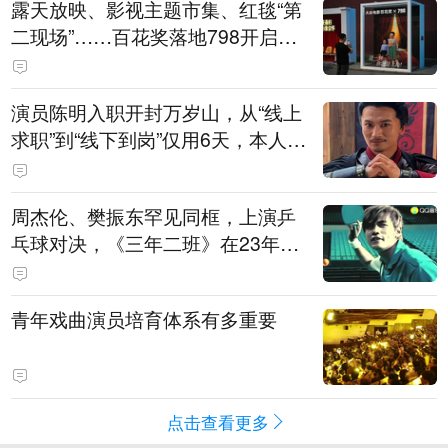
露天放映、影视主题市集、红毯“第
二现场”……百花奖落地798开启城
市文化体验新场景
演员陈明入职开封万岁山，从“线上
求职”到“线下到岗”仅用6天，本人发
声
周杰伦、樊振东罕见同框，上演乒
乓球对决，《三年二班》在23年后
迎来了最权威的“男主角”
青年戏曲演员培育体系有多重要
点击查看更多