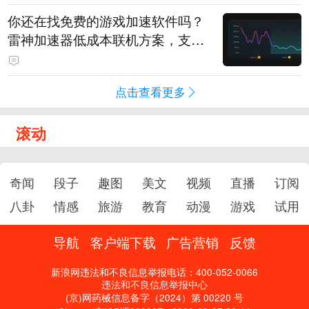
你还在找免费的游戏加速软件吗？
雷神加速器低成本联机方案，支持
免费试用
点击查看更多
滚动
奇闻
段子
趣图
美文
视频
直播
订阅
八卦
情感
旅游
教育
动漫
游戏
试用
导航
客户端下载
广告营销
反馈
新浪网违法和不良信息举报电话：400-052-0066
违法和不良信息举报中心
(京)网药械信息备字（2024）第 00220 号