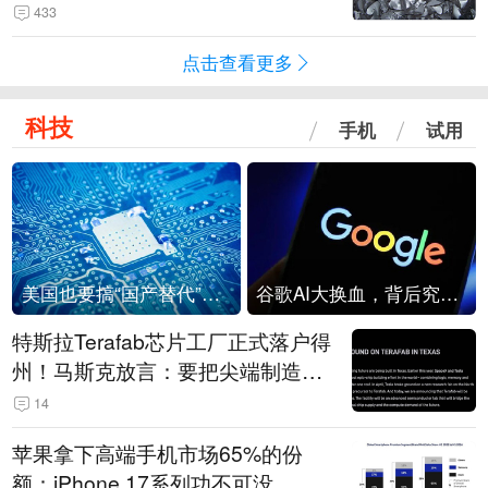
433
点击查看更多
科技
手机
试用
美国也要搞“国产替代”？先算清三笔账
谷歌AI大换血，背后究竟发生了什么？
特斯拉Terafab芯片工厂正式落户得
州！马斯克放言：要把尖端制造带
回美国
14
苹果拿下高端手机市场65%的份
额：iPhone 17系列功不可没