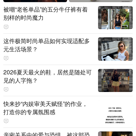
被嘲“老爸单品”的五分牛仔裤有着
别样的时尚魔力
这件极简时尚单品如何实现适配多
元生活场景？
2026夏天最火的鞋，居然是随处可
见的人字拖？
快来抄“内娱审美天赋怪”的作业，
打造你的专属氛围感
亲密关系中的爱与恐惧，被这部恐