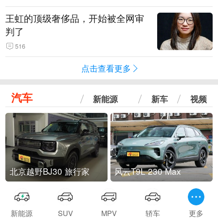
王虹的顶级奢侈品，开始被全网审
判了
516
点击查看更多
汽车
新能源
新车
视频
北京越野BJ30 旅行家
风云T9L 230 Max
新能源
SUV
MPV
轿车
更多