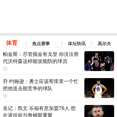
体育
焦点赛事
体坛快讯
高尔夫
帕金斯：尽管掘金有戈登 你没法替
代沃特森这样能攻能防的球员
乔·约翰逊：勇士应该帮库里一个忙
把他送去能竞争的球队
名记：凯文·乐福有意加盟76人 想
在退役前与詹姆斯重聚