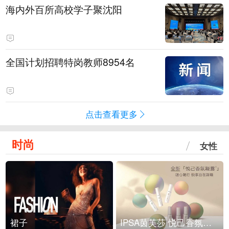
海内外百所高校学子聚沈阳
全国计划招聘特岗教师8954名
点击查看更多
时尚
女性
裙子
IPSA茵芙莎 悦己香氛凝露上市