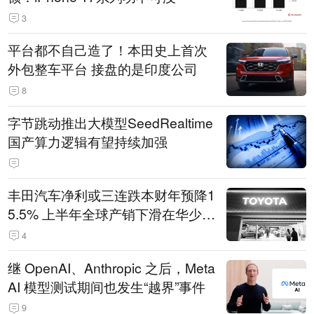
3
平台都不自己造了！本田史上首次
外包整车平台 接盘的是印度公司
8
字节跳动推出大模型SeedRealtime
国产算力逻辑有望持续加强
丰田汽车净利或三连跌本财年预降1
5.5% 上半年全球产销下滑在华少卖
14.3万辆
4
继 OpenAI、Anthropic 之后，Meta
AI 模型测试期间也发生“越界”事件
9