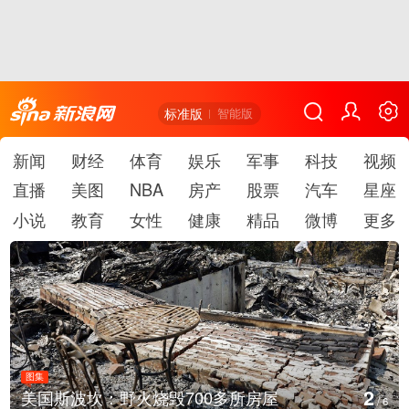
标准版
智能版
新闻
财经
体育
娱乐
军事
科技
视频
直播
美图
NBA
房产
股票
汽车
星座
小说
教育
女性
健康
精品
微博
更多
图集
2
美国斯波坎：野火烧毁700多所房屋
/
6