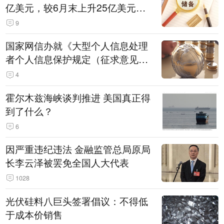
亿美元，较6月末上升25亿美元，
升幅为0.07%
9
国家网信办就《大型个人信息处理
者个人信息保护规定（征求意见
稿）》公开征求意见
4
霍尔木兹海峡谈判推进 美国真正得
到了什么？
6
因严重违纪违法 金融监管总局原局
长李云泽被罢免全国人大代表
1028
光伏硅料八巨头签署倡议：不得低
于成本价销售