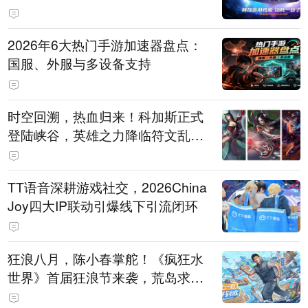
打造旗舰供电方案
2026年6大热门手游加速器盘点：
国服、外服与多设备支持
时空回溯，热血归来！科加斯正式
登陆峡谷，英雄之力降临符文乱
斗！
TT语音深耕游戏社交，2026China
Joy四大IP联动引爆线下引流闭环
狂浪八月，陈小春掌舵！《疯狂水
世界》首届狂浪节来袭，荒岛求生
直播即将开启