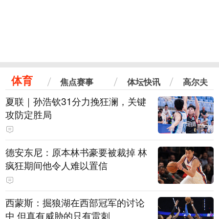
体育
焦点赛事
体坛快讯
高尔夫
夏联｜孙浩钦31分力挽狂澜，关键
攻防定胜局
德安东尼：原本林书豪要被裁掉 林
疯狂期间他令人难以置信
西蒙斯：掘狼湖在西部冠军的讨论
中 但真有威胁的只有雷刺