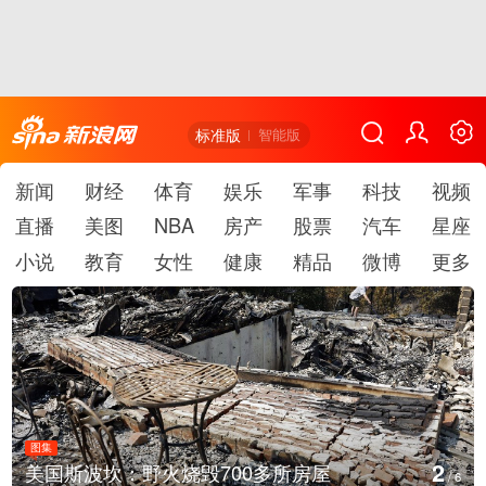
标准版
智能版
新闻
财经
体育
娱乐
军事
科技
视频
直播
美图
NBA
房产
股票
汽车
星座
小说
教育
女性
健康
精品
微博
更多
图集
2
美国斯波坎：野火烧毁700多所房屋
/
6