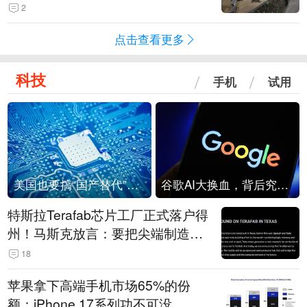
机
2
点击查看更多
科技
手机
试用
美国也要搞“国产替代”？先算清三笔账
谷歌AI大换血，背后究竟发生了什么？
特斯拉Terafab芯片工厂正式落户得
州！马斯克放言：要把尖端制造带
回美国
18
苹果拿下高端手机市场65%的份
额：iPhone 17系列功不可没