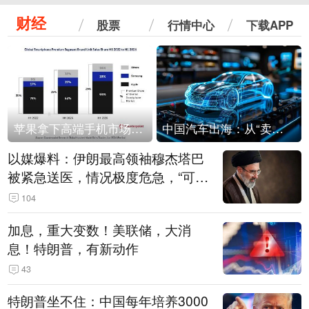
财经
股票
行情中心
下载APP
苹果拿下高端手机市场65%的份额：iPhone 17系列功不可没
中国汽车出海：从“卖出去”到“走进去”
以媒爆料：伊朗最高领袖穆杰塔巴
被紧急送医，情况极度危急，“可能
随时会死去”
104
加息，重大变数！美联储，大消
息！特朗普，有新动作
43
特朗普坐不住：中国每年培养3000