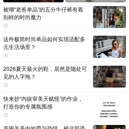
被嘲“老爸单品”的五分牛仔裤有着
别样的时尚魔力
这件极简时尚单品如何实现适配多
元生活场景？
2026夏天最火的鞋，居然是随处可
见的人字拖？
快来抄“内娱审美天赋怪”的作业，
打造你的专属氛围感
亲密关系中的爱与恐惧，被这部恐