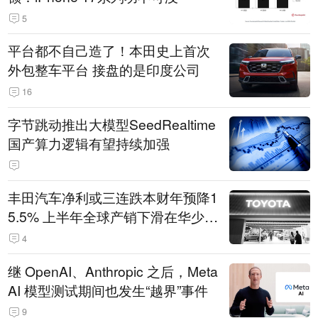
5
平台都不自己造了！本田史上首次
外包整车平台 接盘的是印度公司
16
字节跳动推出大模型SeedRealtime
国产算力逻辑有望持续加强
丰田汽车净利或三连跌本财年预降1
5.5% 上半年全球产销下滑在华少卖
14.3万辆
4
继 OpenAI、Anthropic 之后，Meta
AI 模型测试期间也发生“越界”事件
9