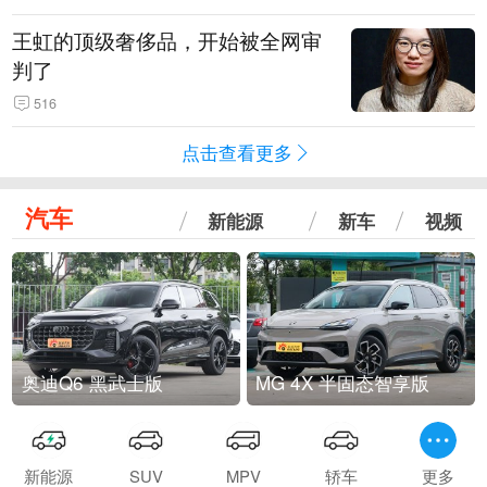
王虹的顶级奢侈品，开始被全网审
判了
516
点击查看更多
汽车
新能源
新车
视频
奥迪Q6 黑武士版
MG 4X 半固态智享版
新能源
SUV
MPV
轿车
更多