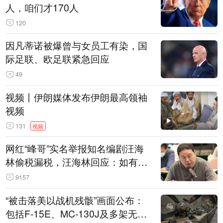
人，咱们才170人
120
因凡蒂诺被爆曾与女员工有染，国
际足联、欧足联紧急回应
49
视频丨伊朗媒体发布伊朗最高领袖
视频
131
视频
网红“峰哥”实名举报知名编剧汪海
林偷税漏税，汪海林回应：如有违
法行为，相关机构自会进行评判和
9157
处理
“被击落美以战机残骸”画面公布：
包括F-15E、MC-130J及多架无人