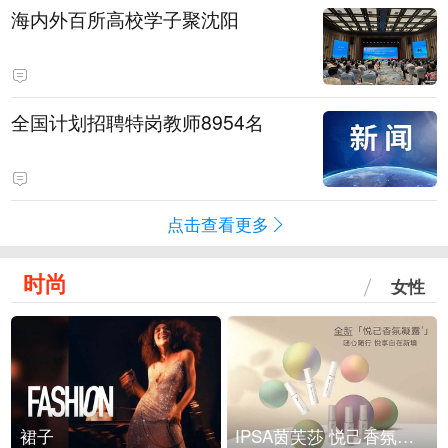
海内外百所高校学子聚沈阳
全国计划招聘特岗教师8954名
点击查看更多
时尚
女性
裙子
IPSA茵芙莎 悦己香氛凝露上市