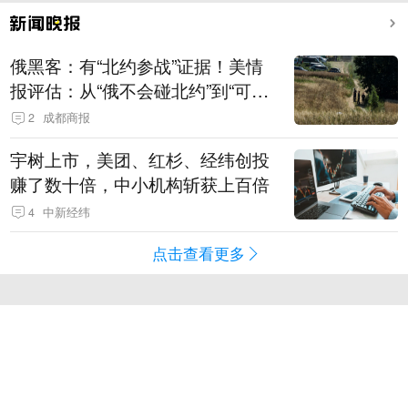
俄黑客：有“北约参战”证据！美情
报评估：从“俄不会碰北约”到“可能
发动有限攻击”
2
成都商报
宇树上市，美团、红杉、经纬创投
赚了数十倍，中小机构斩获上百倍
4
中新经纬
点击查看更多