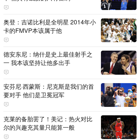
奥登：吉诺比利是全明星 2014年小
卡的FMVP本该属于他
德安东尼：纳什是史上最佳射手之
一 我本该坚持让他多出手
安芬尼·西蒙斯：尼克斯是我们的首
要对手 他们是卫冕冠军
克莱的备胎罢了！美记：热火对比
尔的兴趣充其量只能算一般