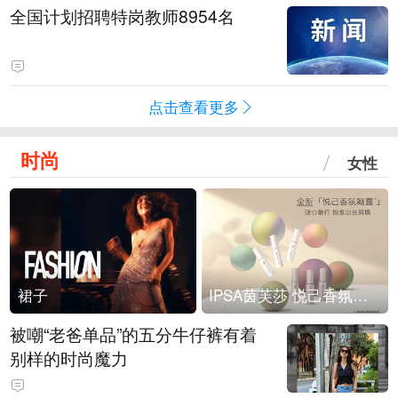
全国计划招聘特岗教师8954名
点击查看更多
时尚
女性
裙子
IPSA茵芙莎 悦己香氛凝露上市
被嘲“老爸单品”的五分牛仔裤有着
别样的时尚魔力