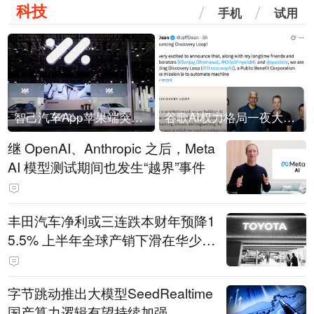
科技
手机
试用
智己汽车App苹果端突然“下架”
谷歌AI权力格局一夜大洗牌
继 OpenAI、Anthropic 之后，Meta
AI 模型测试期间也发生“越界”事件
丰田汽车净利或三连跌本财年预降1
5.5% 上半年全球产销下滑在华少卖
14.3万辆
字节跳动推出大模型SeedRealtime
国产算力逻辑有望持续加强