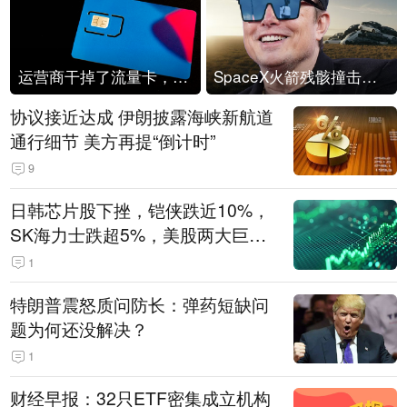
运营商干掉了流量卡，他们真的玩不起了
SpaceX火箭残骸撞击月球
协议接近达成 伊朗披露海峡新航道
通行细节 美方再提“倒计时”
9
日韩芯片股下挫，铠侠跌近10%，
SK海力士跌超5%，美股两大巨头
遭遇业绩杀
1
特朗普震怒质问防长：弹药短缺问
题为何还没解决？
1
财经早报：32只ETF密集成立机构