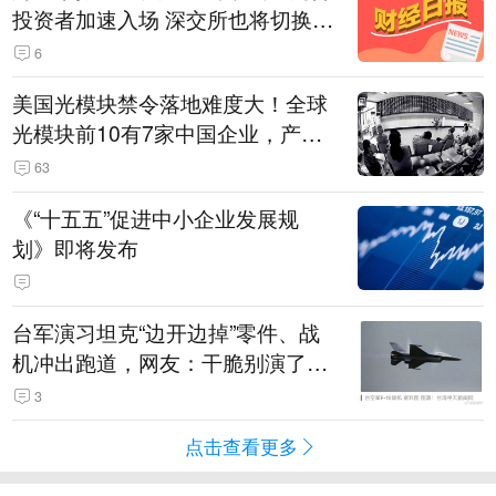
投资者加速入场 深交所也将切换交
易线路
6
美国光模块禁令落地难度大！全球
光模块前10有7家中国企业，产业
界人士：想“脱钩”并不容易
63
《“十五五”促进中小企业发展规
划》即将发布
台军演习坦克“边开边掉”零件、战
机冲出跑道，网友：干脆别演了，
没有一次没有笑话发生
3
点击查看更多