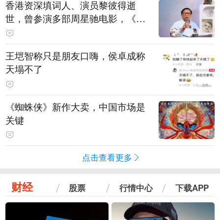
香港资深填词人、演员黎彼得逝
世，曾参演多部周星驰电影，《财
神到》由他填词
王垲智称只是朋友口嗨，侯卓成称
天塌不了
《蜘蛛侠》新作大卖，中国市场是
关键
点击查看更多
财经
股票
行情中心
下载APP