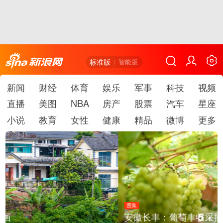
标准版
智能版
新闻
财经
体育
娱乐
军事
科技
视频
直播
美图
NBA
房产
股票
汽车
星座
小说
教育
女性
健康
精品
微博
更多
图集
5
安徽长丰：葡萄丰收采摘忙
/
6