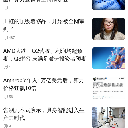
王虹的顶级奢侈品，开始被全网审
判了
487
AMD大跌！Q2营收、利润均超预
期，Q3指引未满足激进投资者预期
1
Anthropic年入1万亿美元后，算力
价格狂飙10倍
56
告别剧本式演示，具身智能进入生
产力时代
9