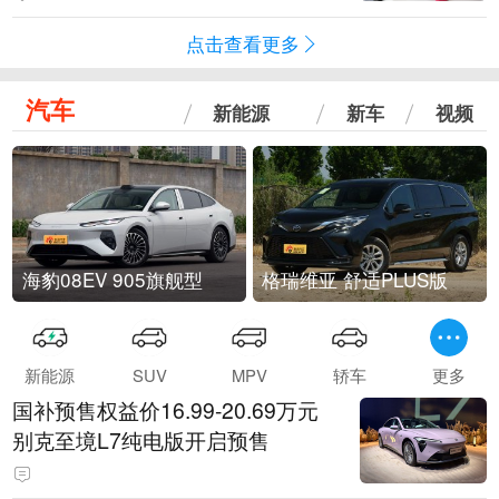
点击查看更多
汽车
新能源
新车
视频
海豹08EV 905旗舰型
格瑞维亚 舒适PLUS版
新能源
SUV
MPV
轿车
更多
国补预售权益价16.99-20.69万元
别克至境L7纯电版开启预售