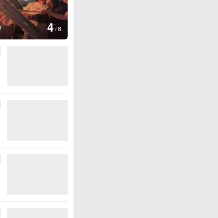
图集
4
江西铅山：千灯点亮葛仙村
/
6