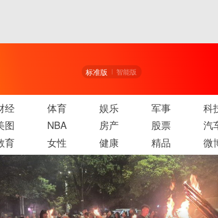
标准版
智能版
财经
体育
娱乐
军事
科
美图
NBA
房产
股票
汽
教育
女性
健康
精品
微