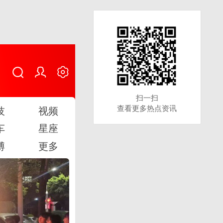
扫一扫
扫一扫
查看更多热点资讯
查看更多热点资讯
技
视频
车
星座
博
更多