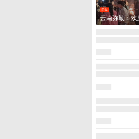
图集
云南弥勒：欢