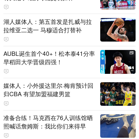
湖人媒体人：第五首发是扎威与拉
拉维亚二选一 马穆适合打替补
AUBL诞生首个40+！松本泰41分率
早稻田大学晋级四强！
媒体人：小外援达里尔·梅肯预计回
归CBA 有望加盟福建男篮
准备合练！马克西在76人训练馆晒
照喊话詹姆斯：我比你们来得早