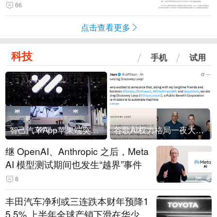
66
点击查看更多
科技
手机
试用
智己汽车App苹果端突然“下架”
谷歌AI权力格局一夜大洗牌
继 OpenAI、Anthropic 之后，Meta
AI 模型测试期间也发生“越界”事件
8
丰田汽车净利或三连跌本财年预降1
5.5% 上半年全球产销下滑在华少卖