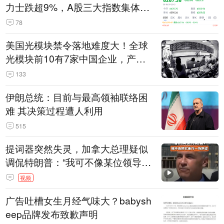
力士跌超9%，A股三大指数集体低
开
78
美国光模块禁令落地难度大！全球
光模块前10有7家中国企业，产业
界人士：想“脱钩”并不容易
133
伊朗总统：目前与最高领袖联络困
难 其决策过程遭人利用
515
提词器突然失灵，加拿大总理疑似
调侃特朗普：“我可不像某位领导
人，把这当成一场阴谋”，全场哄笑
视频
广告吐槽女生月经气味大？babysh
eep品牌发布致歉声明