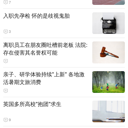
7
入职先孕检 怀的是歧视鬼胎
3
离职员工在朋友圈吐槽前老板 法院:
存在侵害其名誉权可能
亲子、研学体验持续"上新" 各地激
活暑期文旅消费
英国多所高校"抱团"求生
9