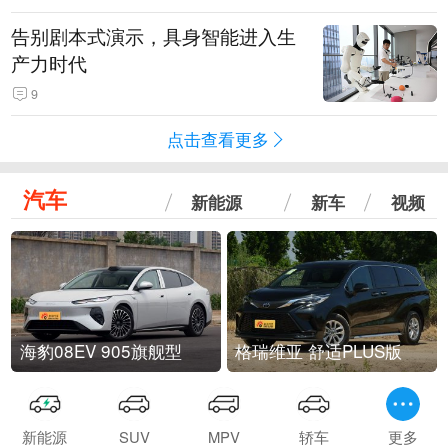
告别剧本式演示，具身智能进入生
产力时代
9
点击查看更多
汽车
新能源
新车
视频
海豹08EV 905旗舰型
格瑞维亚 舒适PLUS版
新能源
SUV
MPV
轿车
更多