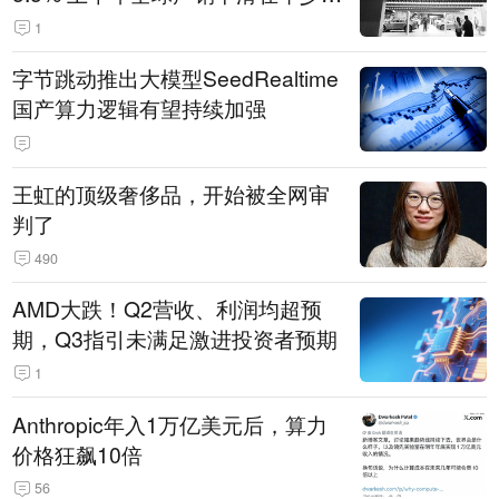
14.3万辆
1
字节跳动推出大模型SeedRealtime
国产算力逻辑有望持续加强
王虹的顶级奢侈品，开始被全网审
判了
490
AMD大跌！Q2营收、利润均超预
期，Q3指引未满足激进投资者预期
1
Anthropic年入1万亿美元后，算力
价格狂飙10倍
56