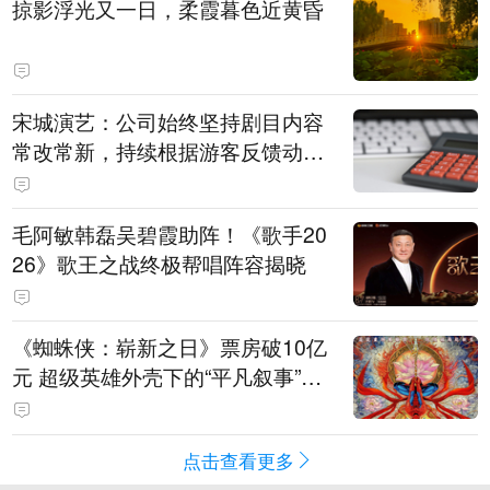
掠影浮光又一日，柔霞暮色近黄昏
宋城演艺：公司始终坚持剧目内容
常改常新，持续根据游客反馈动态
优化节目配比
毛阿敏韩磊吴碧霞助阵！《歌手20
26》歌王之战终极帮唱阵容揭晓
《蜘蛛侠：崭新之日》票房破10亿
元 超级英雄外壳下的“平凡叙事”打
动人心
点击查看更多