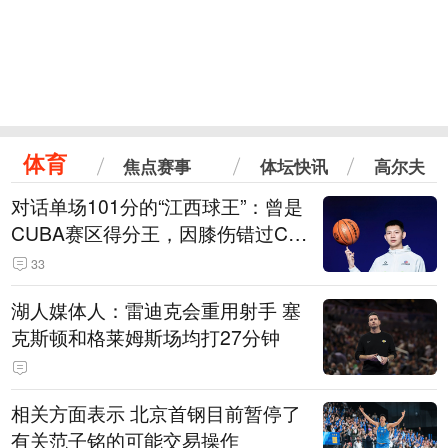
体育
焦点赛事
体坛快讯
高尔夫
对话单场101分的“江西球王”：曾是
CUBA赛区得分王，因膝伤错过CB
A选秀
33
湖人媒体人：雷迪克会重用射手 塞
克斯顿和格莱姆斯场均打27分钟
相关方面表示 北京首钢目前暂停了
有关范子铭的可能交易操作