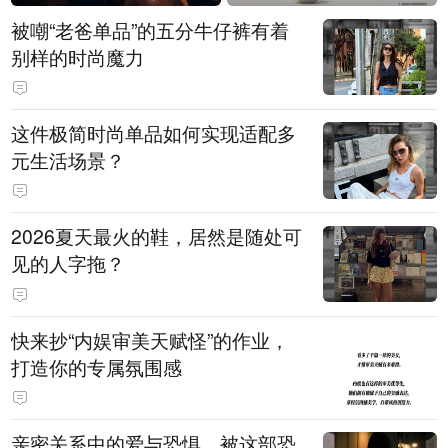
被嘲“老爸单品”的五分牛仔裤有着
别样的时尚魔力
这件极简时尚单品如何实现适配多
元生活场景？
2026夏天最火的鞋，居然是随处可
见的人字拖？
快来抄“内娱审美天赋怪”的作业，
打造你的专属氛围感
亲密关系中的爱与恐惧，被这部恐