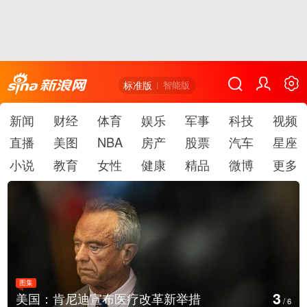
标准版
智能版
新闻
财经
体育
娱乐
军事
科技
视频
直播
美图
NBA
房产
股票
汽车
星座
小说
教育
女性
健康
精品
微博
更多
图集
4
新举措
云南普洱：乡村风光如画
/
6