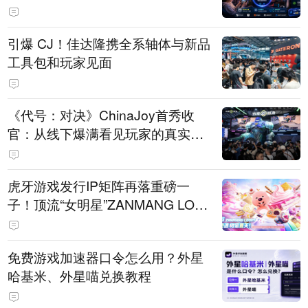
引爆 CJ！佳达隆携全系轴体与新品
工具包和玩家见面
《代号：对决》ChinaJoy首秀收
官：从线下爆满看见玩家的真实期
待
虎牙游戏发行IP矩阵再落重磅一
子！顶流“女明星”ZANMANG LOO
PY 正版3D消除手游《消消奇遇》
惊喜曝光
免费游戏加速器口令怎么用？外星
哈基米、外星喵兑换教程