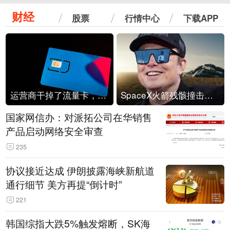
财经
股票
行情中心
下载APP
运营商干掉了流量卡，他们真的玩不起了
SpaceX火箭残骸撞击月球
国家网信办：对派拓公司在华销售
产品启动网络安全审查
235
协议接近达成 伊朗披露海峡新航道
通行细节 美方再提“倒计时”
221
韩国综指大跌5%触发熔断，SK海