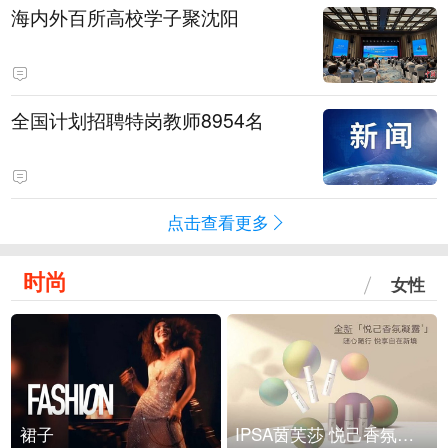
海内外百所高校学子聚沈阳
全国计划招聘特岗教师8954名
点击查看更多
时尚
女性
裙子
IPSA茵芙莎 悦己香氛凝露上市