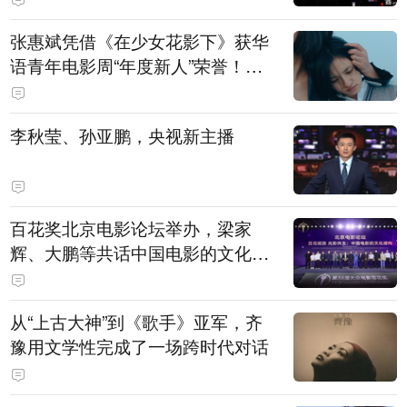
张惠斌凭借《在少女花影下》获华
语青年电影周“年度新人”荣誉！该
电影全程在广州取景，采用粤语对
白，主演均为广州本土演员
李秋莹、孙亚鹏，央视新主播
百花奖北京电影论坛举办，梁家
辉、大鹏等共话中国电影的文化建
构
从“上古大神”到《歌手》亚军，齐
豫用文学性完成了一场跨时代对话