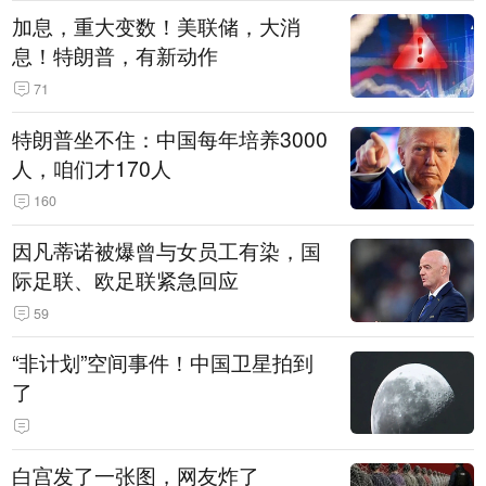
加息，重大变数！美联储，大消
息！特朗普，有新动作
71
特朗普坐不住：中国每年培养3000
人，咱们才170人
160
因凡蒂诺被爆曾与女员工有染，国
际足联、欧足联紧急回应
59
“非计划”空间事件！中国卫星拍到
了
白宫发了一张图，网友炸了