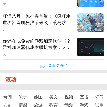
狂浪八月，陈小春掌舵！《疯狂水
世界》首届狂浪节来袭，荒岛求生
直播即将开启
你还在找免费的游戏加速软件吗？
雷神加速器低成本联机方案，支持
免费试用
点击查看更多
滚动
奇闻
段子
趣图
美文
视频
直播
订阅
八卦
情感
旅游
教育
动漫
游戏
试用