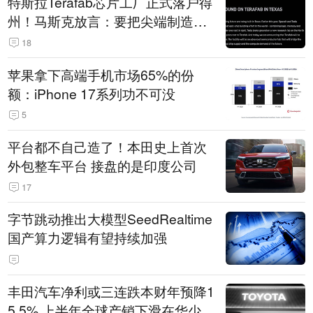
特斯拉Terafab芯片工厂正式落户得
州！马斯克放言：要把尖端制造带
回美国
18
苹果拿下高端手机市场65%的份
额：iPhone 17系列功不可没
5
平台都不自己造了！本田史上首次
外包整车平台 接盘的是印度公司
17
字节跳动推出大模型SeedRealtime
国产算力逻辑有望持续加强
丰田汽车净利或三连跌本财年预降1
5.5% 上半年全球产销下滑在华少卖