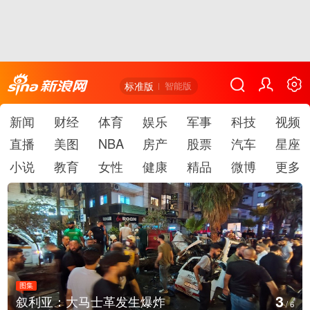
标准版
智能版
新闻
财经
体育
娱乐
军事
科技
视频
直播
美图
NBA
房产
股票
汽车
星座
小说
教育
女性
健康
精品
微博
更多
图集
4
叙利亚：大马士革发生爆炸
/
6