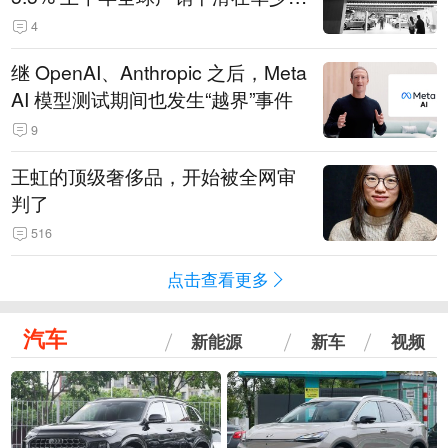
14.3万辆
4
继 OpenAI、Anthropic 之后，Meta
AI 模型测试期间也发生“越界”事件
9
王虹的顶级奢侈品，开始被全网审
判了
516
点击查看更多
汽车
新能源
新车
视频