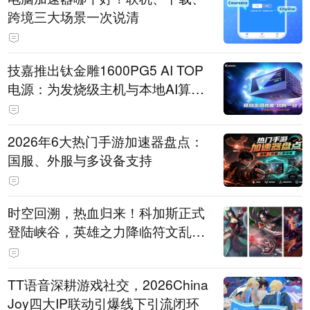
跨境三大场景一次说清
技嘉推出钛金雕1600PG5 AI TOP
电源：为发烧级主机与本地AI算力
打造旗舰供电方案
2026年6大热门手游加速器盘点：
国服、外服与多设备支持
时空回溯，热血归来！科加斯正式
登陆峡谷，英雄之力降临符文乱
斗！
TT语音深耕游戏社交，2026China
Joy四大IP联动引爆线下引流闭环