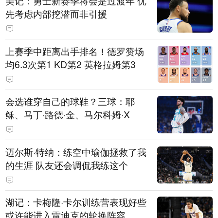
美记：勇士新赛季将会是过渡年 优
先考虑内部挖潜而非引援
上赛季中距离出手排名！德罗赞场
均6.3次第1 KD第2 英格拉姆第3
会选谁穿自己的球鞋？三球：耶
稣、马丁·路德·金、马尔科姆·X
迈尔斯·特纳：练空中瑜伽拯救了我
的生涯 队友还会调侃我练这个
湖记：卡梅隆·卡尔训练营表现好些
或许能进入雷迪克的轮换阵容