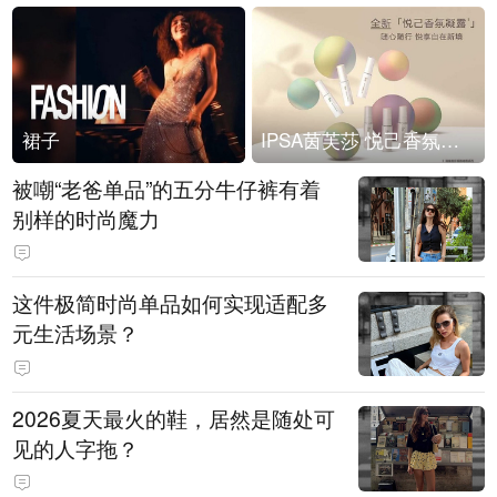
裙子
IPSA茵芙莎 悦己香氛凝露上市
被嘲“老爸单品”的五分牛仔裤有着
别样的时尚魔力
这件极简时尚单品如何实现适配多
元生活场景？
2026夏天最火的鞋，居然是随处可
见的人字拖？