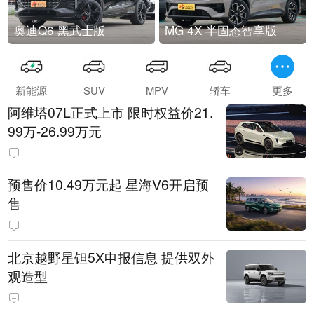
奥迪Q6 黑武士版
MG 4X 半固态智享版
新能源
SUV
MPV
轿车
更多
阿维塔07L正式上市 限时权益价21.
99万-26.99万元
预售价10.49万元起 星海V6开启预
售
北京越野星钽5X申报信息 提供双外
观造型