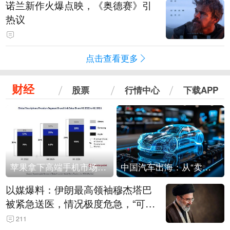
诺兰新作火爆点映，《奥德赛》引
热议
点击查看更多
财经
股票
行情中心
下载APP
苹果拿下高端手机市场65%的份额：iPhone 17系列功不可没
中国汽车出海：从“卖出去”到“走进去”
以媒爆料：伊朗最高领袖穆杰塔巴
被紧急送医，情况极度危急，“可能
随时会死去”
211