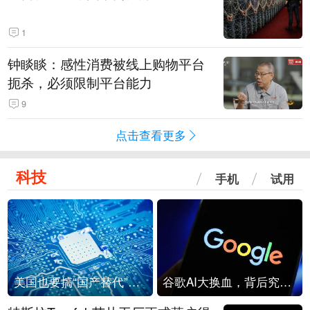
1
钟睒睒：感性消费被线上购物平台
扼杀，必须限制平台能力
9
点击查看更多
科技
手机
试用
美国也要搞“国产替代”？先算清三笔账
谷歌AI大换血，背后究竟发生了什么？