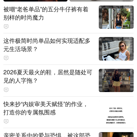
被嘲“老爸单品”的五分牛仔裤有着
别样的时尚魔力
这件极简时尚单品如何实现适配多
元生活场景？
2026夏天最火的鞋，居然是随处可
见的人字拖？
快来抄“内娱审美天赋怪”的作业，
打造你的专属氛围感
亲密关系中的爱与恐惧，被这部恐