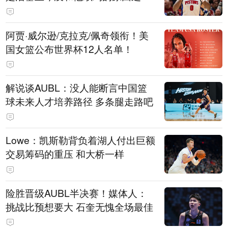
阿贾·威尔逊/克拉克/佩奇领衔！美
国女篮公布世界杯12人名单！
解说谈AUBL：没人能断言中国篮
球未来人才培养路径 多条腿走路吧
Lowe：凯斯勒背负着湖人付出巨额
交易筹码的重压 和大桥一样
险胜晋级AUBL半决赛！媒体人：
挑战比预想要大 石奎无愧全场最佳