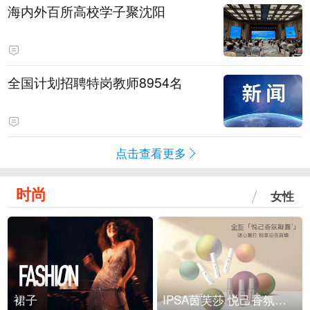
海内外百所高校学子聚沈阳
全国计划招聘特岗教师8954名
点击查看更多
时尚
女性
裙子
IPSA茵芙莎 悦己香氛凝露上市