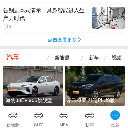
告别剧本式演示，具身智能进入生
产力时代
9
点击查看更多
汽车
新能源
新车
视频
海豹08EV 905旗舰型
格瑞维亚 舒适PLUS版
新能源
SUV
MPV
轿车
更多