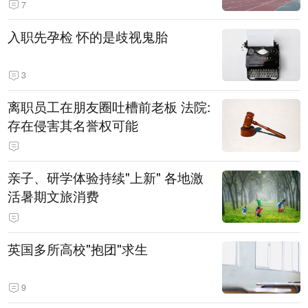
7
入职先孕检 怀的是歧视鬼胎
3
离职员工在朋友圈吐槽前老板 法院:
存在侵害其名誉权可能
亲子、研学体验持续"上新" 各地激
活暑期文旅消费
英国多所高校"抱团"求生
9