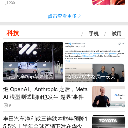
230
点击查看更多
科技
手机
试用
智己汽车App苹果端突然“下架”
谷歌AI权力格局一夜大洗牌
继 OpenAI、Anthropic 之后，Meta
AI 模型测试期间也发生“越界”事件
9
丰田汽车净利或三连跌本财年预降1
5.5% 上半年全球产销下滑在华少卖