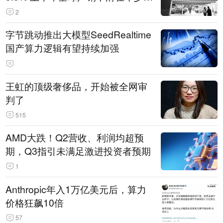
14.3万辆
2
字节跳动推出大模型SeedRealtime
国产算力逻辑有望持续加强
王虹的顶级奢侈品，开始被全网审
判了
515
AMD大跌！Q2营收、利润均超预
期，Q3指引未满足激进投资者预期
1
Anthropic年入1万亿美元后，算力
价格狂飙10倍
57