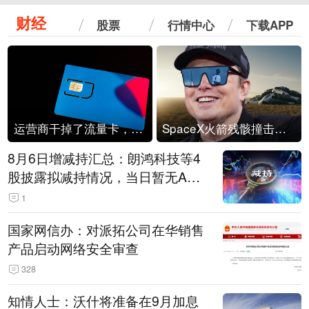
财经
股票
行情中心
下载APP
运营商干掉了流量卡，他们真的玩不起了
SpaceX火箭残骸撞击月球
8月6日增减持汇总：朗鸿科技等4
股披露拟减持情况，当日暂无A股
公司披露拟增持情况（表）
1
国家网信办：对派拓公司在华销售
产品启动网络安全审查
328
知情人士：沃什将准备在9月加息