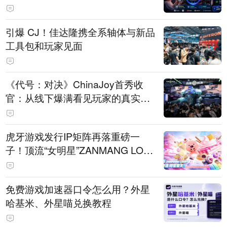
引爆 CJ！佳达隆携全系轴体与新品
工具包和玩家见面
《代号：对决》ChinaJoy首秀收
官：从线下爆满看见玩家的真实期
待
虎牙游戏发行IP矩阵再落重磅一
子！顶流“女明星”ZANMANG LOO
PY 正版3D消除手游《消消奇遇》
惊喜曝光
免费游戏加速器口令怎么用？外星
哈基米、外星喵兑换教程