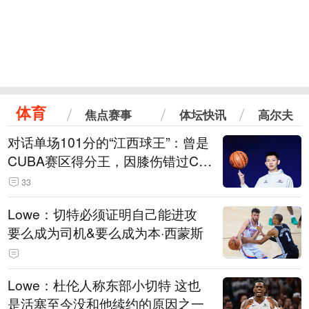
体育
焦点赛事
体坛快讯
高尔夫
对话单场101分的“江西球王”：曾是
CUBA赛区得分王，因膝伤错过CB
A选秀
33
Lowe：切特必须证明自己能进攻
要么成为司机&要么成为本·西蒙斯
Lowe：杜伦人称东部小切特 这也
是活塞至今没和他续约的原因之一