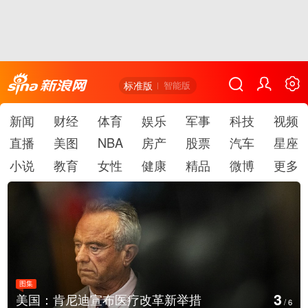
标准版
智能版
新闻
财经
体育
娱乐
军事
科技
视频
直播
美图
NBA
房产
股票
汽车
星座
小说
教育
女性
健康
精品
微博
更多
图集
4
云南普洱：乡村风光如画
/
6