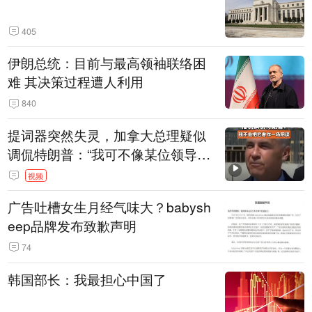
405
伊朗总统：目前与最高领袖联络困
难 其决策过程遭人利用
840
提词器突然失灵，加拿大总理疑似
调侃特朗普：“我可不像某位领导
人，把这当成一场阴谋”，全场哄笑
视频
广告吐槽女生月经气味大？babysh
eep品牌发布致歉声明
74
韩国部长：我最担心中国了