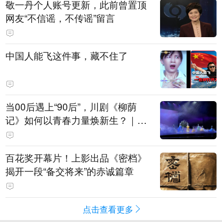
敬一丹个人账号更新，此前曾置顶
网友“不信谣，不传谣”留言
中国人能飞这件事，藏不住了
当00后遇上“90后”，川剧《柳荫
记》如何以青春力量焕新生？｜文
化观察
百花奖开幕片！上影出品《密档》
揭开一段“备交将来”的赤诚篇章
点击查看更多