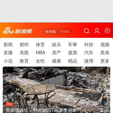
标准版
智能版
新闻
财经
体育
娱乐
军事
科技
视频
直播
美图
NBA
房产
股票
汽车
星座
小说
教育
女性
健康
精品
微博
更多
图集
3
700多所房屋
叙利亚：大马士革发生爆
/
6