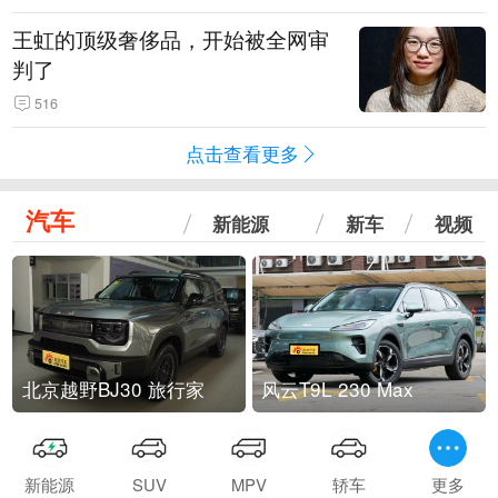
王虹的顶级奢侈品，开始被全网审
判了
516
点击查看更多
汽车
新能源
新车
视频
北京越野BJ30 旅行家
风云T9L 230 Max
新能源
SUV
MPV
轿车
更多