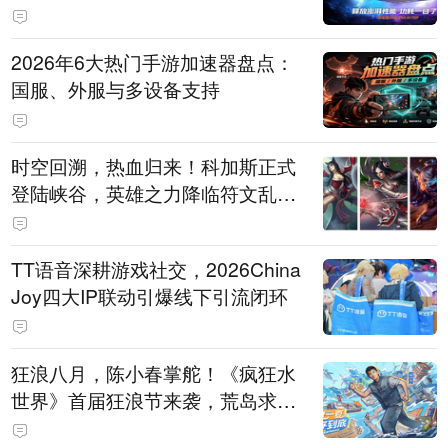
打造旗舰供电方案
2026年6大热门手游加速器盘点：
国服、外服与多设备支持
时空回溯，热血归来！科加斯正式
登陆峡谷，英雄之力降临符文乱
斗！
TT语音深耕游戏社交，2026China
Joy四大IP联动引爆线下引流闭环
狂浪八月，陈小春掌舵！《疯狂水
世界》首届狂浪节来袭，荒岛求生
直播即将开启