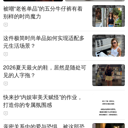
被嘲“老爸单品”的五分牛仔裤有着
别样的时尚魔力
这件极简时尚单品如何实现适配多
元生活场景？
2026夏天最火的鞋，居然是随处可
见的人字拖？
快来抄“内娱审美天赋怪”的作业，
打造你的专属氛围感
亲密关系中的爱与恐惧，被这部恐