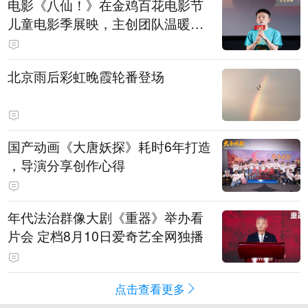
电影《八仙！》在金鸡百花电影节
儿童电影季展映，主创团队温暖寄
语小观众
北京雨后彩虹晚霞轮番登场
国产动画《大唐妖探》耗时6年打造
，导演分享创作心得
年代法治群像大剧《重器》举办看
片会 定档8月10日爱奇艺全网独播
点击查看更多