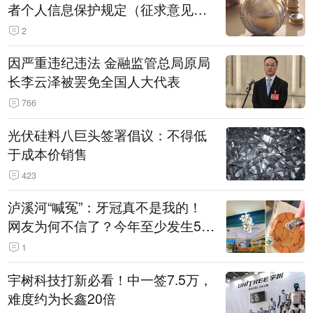
者个人信息保护规定（征求意见
稿）》公开征求意见
2
因严重违纪违法 金融监管总局原局
长李云泽被罢免全国人大代表
766
光伏硅料八巨头签署倡议：不得低
于成本价销售
423
泸溪河“喊冤”：牙冠真不是我的！
网友为何不信了？今年至少发生5
起“食品冤案”
1
宇树科技打新必看！中一签7.5万，
难度约为长鑫20倍