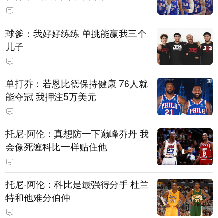
球爹：我好好练练 单挑能赢我三个
儿子
单打乔：若恩比德保持健康 76人就
能夺冠 我押注5万美元
托尼·阿伦：真想防一下巅峰乔丹 我
会像死缠科比一样贴住他
托尼·阿伦：科比是最强得分手 杜兰
特和他难分伯仲