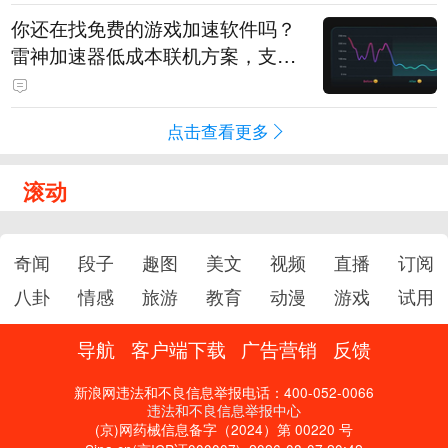
你还在找免费的游戏加速软件吗？
雷神加速器低成本联机方案，支持
免费试用
点击查看更多
滚动
奇闻
段子
趣图
美文
视频
直播
订阅
八卦
情感
旅游
教育
动漫
游戏
试用
导航
客户端下载
广告营销
反馈
新浪网违法和不良信息举报电话：400-052-0066
违法和不良信息举报中心
(京)网药械信息备字（2024）第 00220 号