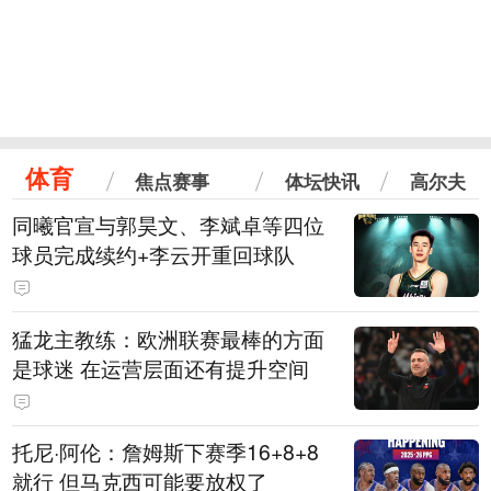
体育
焦点赛事
体坛快讯
高尔夫
同曦官宣与郭昊文、李斌卓等四位
球员完成续约+李云开重回球队
猛龙主教练：欧洲联赛最棒的方面
是球迷 在运营层面还有提升空间
托尼·阿伦：詹姆斯下赛季16+8+8
就行 但马克西可能要放权了