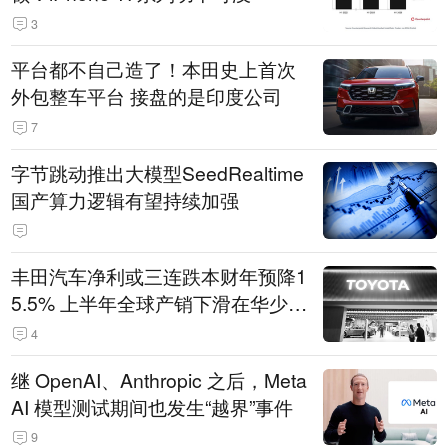
3
平台都不自己造了！本田史上首次
外包整车平台 接盘的是印度公司
7
字节跳动推出大模型SeedRealtime
国产算力逻辑有望持续加强
丰田汽车净利或三连跌本财年预降1
5.5% 上半年全球产销下滑在华少卖
14.3万辆
4
继 OpenAI、Anthropic 之后，Meta
AI 模型测试期间也发生“越界”事件
9