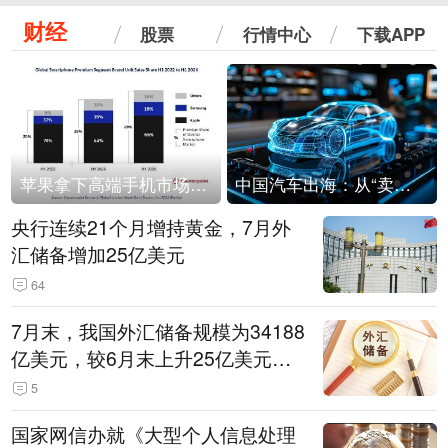
财经
股票
行情中心
下载APP
苹果拿下高端手机市场65%的份额：iPhone 17系列功不可没
中国汽车出海：从“卖出去”到“走进去”
央行连续21个月增持黄金，7月外
汇储备增加25亿美元
64
7月末，我国外汇储备规模为34188
亿美元，较6月末上升25亿美元，
升幅为0.07%
5
国家网信办就《大型个人信息处理