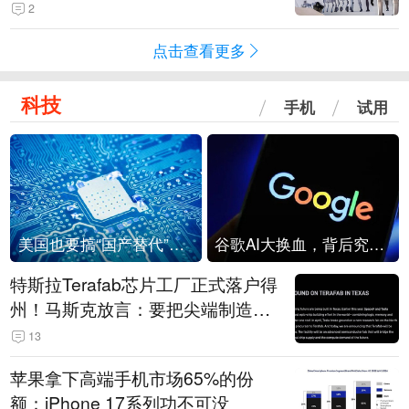
2
点击查看更多
科技
手机
试用
美国也要搞“国产替代”？先算清三笔账
谷歌AI大换血，背后究竟发生了什么？
特斯拉Terafab芯片工厂正式落户得
州！马斯克放言：要把尖端制造带
回美国
13
苹果拿下高端手机市场65%的份
额：iPhone 17系列功不可没