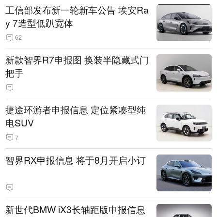
工信部发布新一轮新车公告 埃安Ra
y 7造型低趴宽体
62
新款智界R7申报图 换装半隐藏式门
把手
捷途环游者申报信息 定位紧凑型纯
电SUV
7
智界RX申报信息 将于8月开启小订
新世代BMW iX3长轴距版申报信息