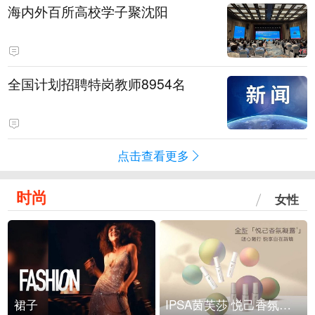
海内外百所高校学子聚沈阳
全国计划招聘特岗教师8954名
点击查看更多
时尚
女性
裙子
IPSA茵芙莎 悦己香氛凝露上市