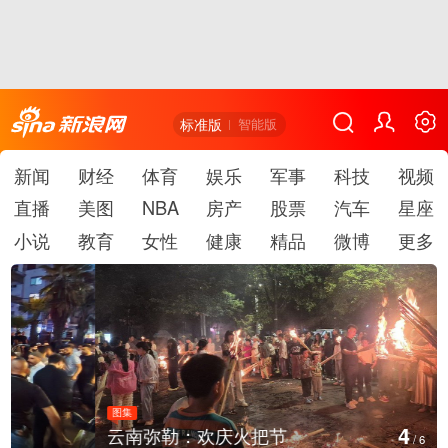
标准版
智能版
新闻
财经
体育
娱乐
军事
科技
视频
直播
美图
NBA
房产
股票
汽车
星座
小说
教育
女性
健康
精品
微博
更多
图集
4
云南弥勒：欢庆火把节
/
6